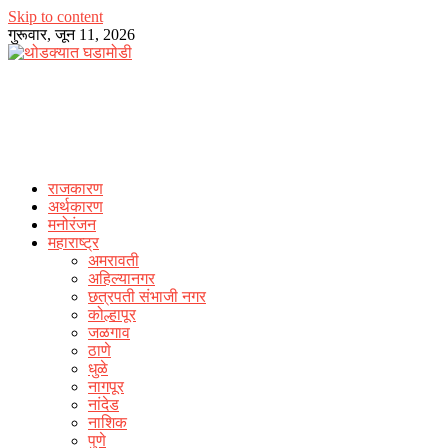
Skip to content
गुरूवार, जून 11, 2026
राजकारण
अर्थकारण
मनोरंजन
महाराष्ट्र
अमरावती
अहिल्यानगर
छत्रपती संभाजी नगर
कोल्हापूर
जळगाव
ठाणे
धुळे
नागपूर
नांदेड
नाशिक
पुणे