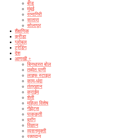
बीड
मुंबई
रत्नागिरी
सातारा
सोलापूर
शैक्षणिक
क्रीडा
ग्लोबल
ट्रेडिंग
देश
आणखी +
बिनधास्त बोल
तब्येत पाणी
लाइफ स्टाइल
काम-धंदा
तंत्रज्ञान
क्राईम
शेती
महिला विशेष
गॅझेट्स
पाककृती
ब्लॉग
विज्ञान
व्यसनमुक्ती
रक्‍तदान