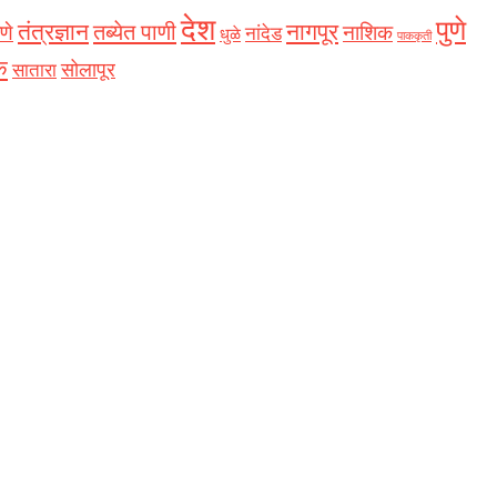
देश
पुणे
नागपूर
तंत्रज्ञान
तब्येत पाणी
णे
नाशिक
नांदेड
धुळे
पाककृती
क
सोलापूर
सातारा