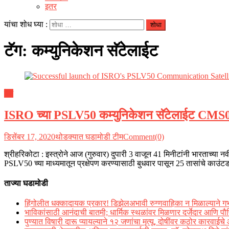
इतर
यांचा शोध घ्या :
टॅग:
कम्युनिकेशन सॅटेलाईट
देश
ISRO च्या PSLV50 कम्युनिकेशन सॅटेलाईट CMS01 च
डिसेंबर 17, 2020
थोडक्यात घडामोडी टीम
Comment(0)
श्रीहरिकोटा : इस्त्रोने आज (गुरुवार) दुपारी 3 वाजून 41 मिनीटांनी भारताच्या
PSLV50 च्या माध्यमातून प्रक्षेपण करण्यासाठी बुधवार पासून 25 तासांचे काउं
ताज्या घडामोडी
हिंगोलीत धक्कादायक प्रकार! डिझेलअभावी रुग्णवाहिका न मिळाल्याने गर्भाती
भाविकांसाठी आनंदाची बातमी; धार्मिक स्थळांवर मिळणार दर्जेदार आणि पौष
पुण्यात विषारी दारू प्यायल्याने १२ जणांचा मृत्यू, दोषींवर कठोर कारवाईचे