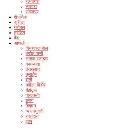
रत्नागिरी
सातारा
सोलापूर
शैक्षणिक
क्रीडा
ग्लोबल
ट्रेडिंग
देश
आणखी +
बिनधास्त बोल
तब्येत पाणी
लाइफ स्टाइल
काम-धंदा
तंत्रज्ञान
क्राईम
शेती
महिला विशेष
गॅझेट्स
पाककृती
ब्लॉग
विज्ञान
व्यसनमुक्ती
रक्‍तदान
इतर