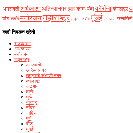
कोरोना
क
अर्थकारण
अहिल्यानगर
काम-धंदा
अमरावती
कोल्हापूर
इतर
महाराष्ट्र
मुंबई
मनोरंजन
बीड
रत्नागिरी
ब्लॉग
महिला विशेष
रक्‍तदान
काही निवडक श्रेणी
राजकारण
अर्थकारण
मनोरंजन
महाराष्ट्र
अमरावती
अहिल्यानगर
छत्रपती संभाजी नगर
कोल्हापूर
जळगाव
ठाणे
धुळे
नागपूर
नांदेड
नाशिक
पुणे
बीड
मुंबई