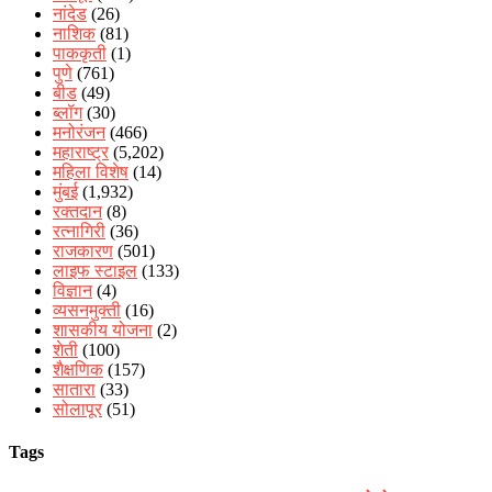
नांदेड
(26)
नाशिक
(81)
पाककृती
(1)
पुणे
(761)
बीड
(49)
ब्लॉग
(30)
मनोरंजन
(466)
महाराष्ट्र
(5,202)
महिला विशेष
(14)
मुंबई
(1,932)
रक्‍तदान
(8)
रत्नागिरी
(36)
राजकारण
(501)
लाइफ स्टाइल
(133)
विज्ञान
(4)
व्यसनमुक्ती
(16)
शासकीय योजना
(2)
शेती
(100)
शैक्षणिक
(157)
सातारा
(33)
सोलापूर
(51)
Tags