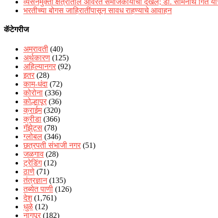
व्यसनमुक्ती क्षेत्रातील अविरत समाजकार्याची दखल; डॉ. सोमनाथ गिते यांच
भरतीच्या बोगस जाहिरातींपासून सावध राहण्याचे आवाहन
कॅटेगरीज
अमरावती
(40)
अर्थकारण
(125)
अहिल्यानगर
(92)
इतर
(28)
काम-धंदा
(72)
कोरोना
(336)
कोल्हापूर
(36)
क्राईम
(320)
क्रीडा
(366)
गॅझेट्स
(78)
ग्लोबल
(346)
छत्रपती संभाजी नगर
(51)
जळगाव
(28)
ट्रेडिंग
(12)
ठाणे
(71)
तंत्रज्ञान
(135)
तब्येत पाणी
(126)
देश
(1,761)
धुळे
(12)
नागपूर
(182)