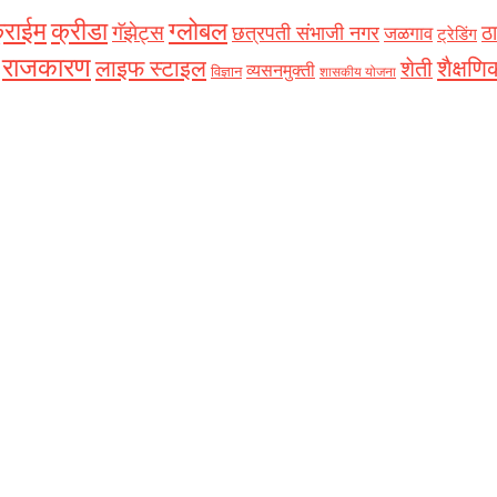
्राईम
क्रीडा
ग्लोबल
गॅझेट्स
ठा
छत्रपती संभाजी नगर
जळगाव
ट्रेडिंग
राजकारण
शैक्षणि
लाइफ स्टाइल
शेती
व्यसनमुक्ती
विज्ञान
शासकीय योजना