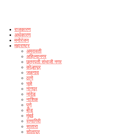
राजकारण
अर्थकारण
मनोरंजन
महाराष्ट्र
अमरावती
अहिल्यानगर
छत्रपती संभाजी नगर
कोल्हापूर
जळगाव
ठाणे
धुळे
नागपूर
नांदेड
नाशिक
पुणे
बीड
मुंबई
रत्नागिरी
सातारा
सोलापूर