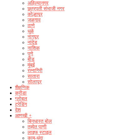
अहिल्यानगर
छत्रपती संभाजी नगर
कोल्हापूर
जळगाव
ठाणे
धुळे
नागपूर
नांदेड
नाशिक
पुणे
बीड
मुंबई
रत्नागिरी
सातारा
सोलापूर
शैक्षणिक
क्रीडा
ग्लोबल
ट्रेडिंग
देश
आणखी +
बिनधास्त बोल
तब्येत पाणी
लाइफ स्टाइल
काम-धंदा