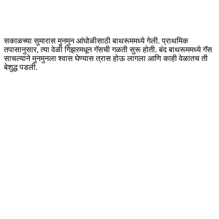
सकाळच्या सुमारास मुनमुन आंघोळीसाठी बाथरूममध्ये गेली. प्राथमिक
तपासानुसार, त्या वेळी गिझरमधून गॅसची गळती सुरू होती. बंद बाथरूममध्ये गॅस
साचल्याने मुनमुनला श्वास घेण्यास त्रास होऊ लागला आणि काही वेळातच ती
बेशुद्ध पडली.