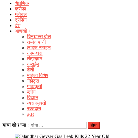
शैक्षणिक
क्रीडा
ग्लोबल
ट्रेडिंग
देश
आणखी +
बिनधास्त बोल
तब्येत पाणी
लाइफ स्टाइल
काम-धंदा
तंत्रज्ञान
क्राईम
शेती
महिला विशेष
गॅझेट्स
पाककृती
ब्लॉग
विज्ञान
व्यसनमुक्ती
रक्‍तदान
इतर
यांचा शोध घ्या :