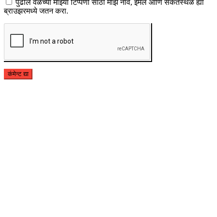
पुढील वेळेच्या माझ्या टिप्पणी साठी माझे नाव, ईमेल आणि संकेतस्थळ ह्या
ब्राउझरमध्ये जतन करा.