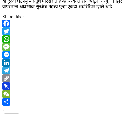
या दुर्दैवी घटनेमुळे संपूर्ण परिसरात हळहळ व्यक्त होत असून, घरगुती गिझर
वापरताना आवश्यक सुरक्षेचे महत्त्व पुन्हा एकदा अधोरेखित झाले आहे.
Share this :
Facebook
Twitter
WhatsApp
Message
Messenger
LinkedIn
Telegram
Copy
Link
Pinboard
WeChat
Share