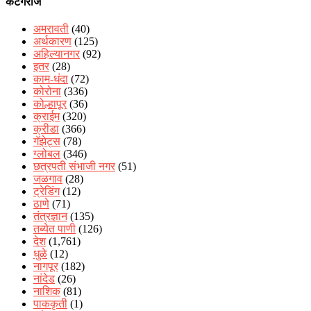
कॅटेगरीज
अमरावती
(40)
अर्थकारण
(125)
अहिल्यानगर
(92)
इतर
(28)
काम-धंदा
(72)
कोरोना
(336)
कोल्हापूर
(36)
क्राईम
(320)
क्रीडा
(366)
गॅझेट्स
(78)
ग्लोबल
(346)
छत्रपती संभाजी नगर
(51)
जळगाव
(28)
ट्रेडिंग
(12)
ठाणे
(71)
तंत्रज्ञान
(135)
तब्येत पाणी
(126)
देश
(1,761)
धुळे
(12)
नागपूर
(182)
नांदेड
(26)
नाशिक
(81)
पाककृती
(1)