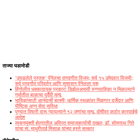
ताज्या घडामोडी
‘उघडलेले पुस्तक’ पॅनेलचा दणदणीत विजय; सर्व १५ उमेदवार विजयी;
सर्व प्रवर्गांत परिवर्तन आणि सुशासन पॅनेलला यश
हिंगोलीत धक्कादायक प्रकार! डिझेलअभावी रुग्णवाहिका न मिळाल्याने
गर्भातील बाळाचा दुर्दैवी मृत्यू
भाविकांसाठी आनंदाची बातमी; धार्मिक स्थळांवर मिळणार दर्जेदार आणि
पौष्टिक अन्न सेवा सुविधा
पुण्यात विषारी दारू प्यायल्याने १२ जणांचा मृत्यू, दोषींवर कठोर कारवाईचे
आदेश
व्यसनमुक्ती क्षेत्रातील अविरत समाजकार्याची दखल; डॉ. सोमनाथ गिते
यांचा मा. माधुरीताई मिसाळ यांच्या हस्ते सत्कार