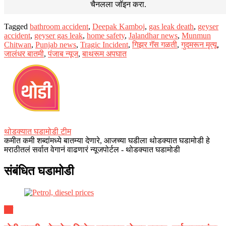
चैनलला जॉइन करा.
Tagged
bathroom accident
,
Deepak Kamboj
,
gas leak death
,
geyser
accident
,
geyser gas leak
,
home safety
,
Jalandhar news
,
Munmun
Chitwan
,
Punjab news
,
Tragic Incident
,
गिझर गॅस गळती
,
गुदमरून मृत्यू
,
जालंधर बातमी
,
पंजाब न्यूज
,
बाथरूम अपघात
थोडक्यात घडामोडी टीम
कमीत कमी शब्दांमध्ये बातम्या देणारे, आजच्या घडीला थोडक्यात घडामोडी हे
मराठीतलं सर्वात वेगानं वाढणारं न्यूजपोर्टल - थोडक्यात घडामोडी
संबंधित घडामोडी
देश