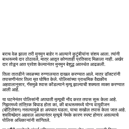
बराच वेळ झाला तरी मुनमुन बाहेर न आल्याने कुटुंबीयांना संशय आला. त्यांनी
बाथरूमचे दार ठोठावले, मात्र आतून कोणताही प्रतिसाद मिळाला नाही. अखेर
दार तोडून आत प्रवेश केल्यानंतर मुनमुन बेशुद्ध अवस्थेत आढळली.
तिला तातडीने जवळच्या रुग्णालयात दाखल करण्यात आले. मात्र डॉक्टरांनी
तपासणीनंतर तिला मृत घोषित केले. पोलिसांच्या प्राथमिक वैद्यकीय
अहवालानुसार, गॅसमुळे श्वास कोंडल्याने मृत्यू झाल्याची शक्यता व्यक्त करण्यात
आली आहे.
या घटनेनंतर पोलिसांनी अपघाती मृत्यूची नोंद करत तपास सुरू केला आहे.
गिझरमध्ये तांत्रिक बिघाड होता का, की बाथरूममध्ये योग्य वायुवीजन
(व्हेंटिलेशन) नसल्यामुळे हा अपघात घडला, याचा सखोल तपास केला जात आहे.
शवविच्छेदन अहवाल आल्यानंतर मृत्यूचे नेमके कारण स्पष्ट होणार असल्याचे
पोलिस अधिकाऱ्यांनी सांगितले.