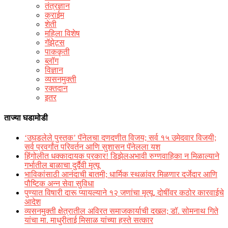
तंत्रज्ञान
क्राईम
शेती
महिला विशेष
गॅझेट्स
पाककृती
ब्लॉग
विज्ञान
व्यसनमुक्ती
रक्‍तदान
इतर
ताज्या घडामोडी
‘उघडलेले पुस्तक’ पॅनेलचा दणदणीत विजय; सर्व १५ उमेदवार विजयी;
सर्व प्रवर्गांत परिवर्तन आणि सुशासन पॅनेलला यश
हिंगोलीत धक्कादायक प्रकार! डिझेलअभावी रुग्णवाहिका न मिळाल्याने
गर्भातील बाळाचा दुर्दैवी मृत्यू
भाविकांसाठी आनंदाची बातमी; धार्मिक स्थळांवर मिळणार दर्जेदार आणि
पौष्टिक अन्न सेवा सुविधा
पुण्यात विषारी दारू प्यायल्याने १२ जणांचा मृत्यू, दोषींवर कठोर कारवाईचे
आदेश
व्यसनमुक्ती क्षेत्रातील अविरत समाजकार्याची दखल; डॉ. सोमनाथ गिते
यांचा मा. माधुरीताई मिसाळ यांच्या हस्ते सत्कार