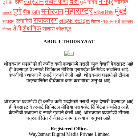
देश
नागपूर
तंत्रज्ञान
तब्येत पाणी
ठाणे
नाशिक
नांदेड
ट्रेडिंग
धुळे
महाराष्ट्र
मुंबई
पुणे
मनोरंजन
बीड
ब्लॉग
महिला विशेष
पाककृती
राजकारण
लाइफ स्टाइल
रत्नागिरी
व्यसनमुक्ती
रक्‍तदान
विज्ञान
शासकीय
शैक्षणिक
शेती
सोलापूर
सातारा
योजना
ABOUT THODKYAAT
थोडक्यात घडामोडी ही कमीत कमी शब्दांमध्ये मराठी न्युज देणारी वेबसाइट आहे.
ही वेबसाइट वे२स्मार्ट डिजिटल मीडिया प्रायव्हेट लिमिटेड संचलित आहे.
कंपनीची स्थापना वे स्मार्ट ग्रुपने केली आहे, थोडक्यात घडामोडी टीमला
पत्रकारितेत दीर्घकाळ काम करण्याचा अनुभव आहे.
थोडक्यात घडामोडी ही कमीत कमी शब्दांमध्ये मराठी न्युज देणारी वेबसाइट आहे.
ही वेबसाइट वे२स्मार्ट डिजिटल मीडिया प्रायव्हेट लिमिटेड संचलित आहे.
कंपनीची स्थापना वे स्मार्ट ग्रुपने केली आहे, थोडक्यात घडामोडी टीमला
पत्रकारितेत दीर्घकाळ काम करण्याचा अनुभव आहे.
Registered Office-
Way2smart Digital Media Private Limited