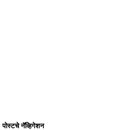
पोस्टचे नॅव्हिगेशन