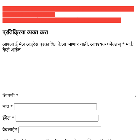
याला जीवन ऐसे नाव! स्वतःला नैराश्याच्या गर्तेतून बाहेर काढा, जीवन भरभरून
जगण्यासाठी ‘या’ गोष्टी करा…
इराणमधील तणावपूर्ण स्थिती; भारताने जारी केली ट्रॅव्हल ॲडव्हायजरी
प्रतिक्रिया व्यक्त करा
आपला ई-मेल अड्रेस प्रकाशित केला जाणार नाही.
आवश्यक फील्डस्
*
मार्क
केले आहेत
टिप्पणी
*
नाव
*
ईमेल
*
वेबसाईट