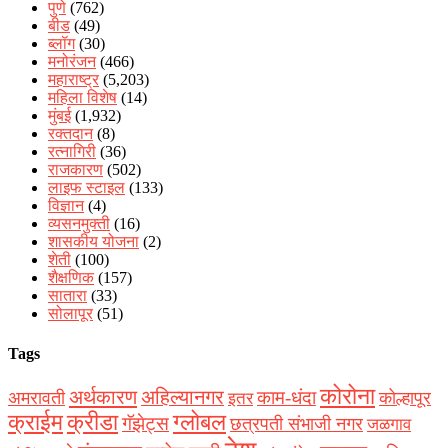
पुणे
(762)
बीड
(49)
ब्लॉग
(30)
मनोरंजन
(466)
महाराष्ट्र
(5,203)
महिला विशेष
(14)
मुंबई
(1,932)
रक्‍तदान
(8)
रत्नागिरी
(36)
राजकारण
(502)
लाइफ स्टाइल
(133)
विज्ञान
(4)
व्यसनमुक्ती
(16)
शासकीय योजना
(2)
शेती
(100)
शैक्षणिक
(157)
सातारा
(33)
सोलापूर
(51)
Tags
कोरोना
अर्थकारण
अहिल्यानगर
काम-धंदा
अमरावती
कोल्हापूर
इतर
क्राईम
क्रीडा
ग्लोबल
गॅझेट्स
छत्रपती संभाजी नगर
जळगाव