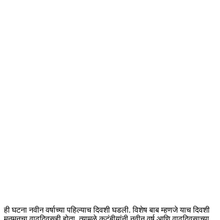
ही घटना नवीन वर्षाच्या पहिल्याच दिवशी घडली. विशेष बाब म्हणजे याच दिवशी
मुनमुनचा वाढदिवसही होता. त्यामुळे कुटुंबीयांनी नवीन वर्ष आणि वाढदिवसाच्या