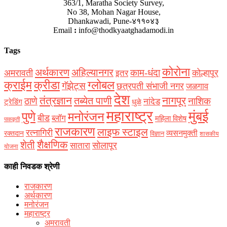
363/1, Maratha Society Survey,
No 38, Mohan Nagar House,
Dhankawadi, Pune-४११०४३
Email
:
info@thodkyaatghadamodi.in
Tags
कोरोना
अर्थकारण
अहिल्यानगर
काम-धंदा
अमरावती
कोल्हापूर
इतर
क्राईम
क्रीडा
ग्लोबल
गॅझेट्स
छत्रपती संभाजी नगर
जळगाव
देश
नागपूर
तंत्रज्ञान
तब्येत पाणी
ठाणे
नाशिक
नांदेड
ट्रेडिंग
धुळे
महाराष्ट्र
मुंबई
पुणे
मनोरंजन
बीड
ब्लॉग
महिला विशेष
पाककृती
राजकारण
लाइफ स्टाइल
रत्नागिरी
व्यसनमुक्ती
रक्‍तदान
विज्ञान
शासकीय
शैक्षणिक
शेती
सोलापूर
सातारा
योजना
काही निवडक श्रेणी
राजकारण
अर्थकारण
मनोरंजन
महाराष्ट्र
अमरावती