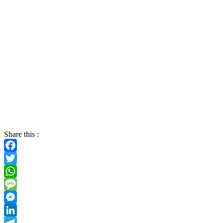
Share this :
Facebook
Twitter
WhatsApp
Message
Messenger
LinkedIn