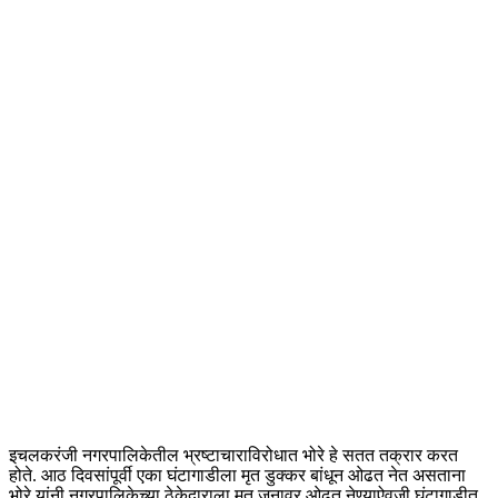
इचलकरंजी नगरपालिकेतील भ्रष्टाचाराविरोधात भोरे हे सतत तक्रार करत
होते. आठ दिवसांपूर्वी एका घंटागाडीला मृत डुक्कर बांधून ओढत नेत असताना
भोरे यांनी नगरपालिकेच्या ठेकेदाराला मृत जनावर ओढत नेण्याऐवजी घंटागाडीत