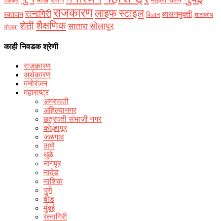
पाककृती
राजकारण
लाइफ स्टाइल
रत्नागिरी
व्यसनमुक्ती
रक्‍तदान
विज्ञान
शासकीय
शैक्षणिक
शेती
सोलापूर
सातारा
योजना
काही निवडक श्रेणी
राजकारण
अर्थकारण
मनोरंजन
महाराष्ट्र
अमरावती
अहिल्यानगर
छत्रपती संभाजी नगर
कोल्हापूर
जळगाव
ठाणे
धुळे
नागपूर
नांदेड
नाशिक
पुणे
बीड
मुंबई
रत्नागिरी