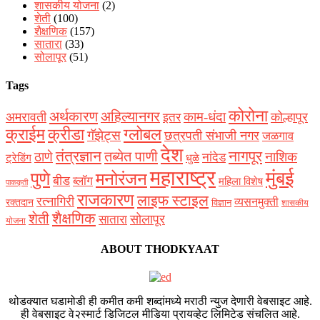
शासकीय योजना
(2)
शेती
(100)
शैक्षणिक
(157)
सातारा
(33)
सोलापूर
(51)
Tags
कोरोना
अर्थकारण
अहिल्यानगर
काम-धंदा
अमरावती
कोल्हापूर
इतर
क्राईम
क्रीडा
ग्लोबल
गॅझेट्स
छत्रपती संभाजी नगर
जळगाव
देश
नागपूर
तंत्रज्ञान
तब्येत पाणी
ठाणे
नाशिक
नांदेड
ट्रेडिंग
धुळे
महाराष्ट्र
मुंबई
पुणे
मनोरंजन
बीड
ब्लॉग
महिला विशेष
पाककृती
राजकारण
लाइफ स्टाइल
रत्नागिरी
व्यसनमुक्ती
रक्‍तदान
विज्ञान
शासकीय
शैक्षणिक
शेती
सोलापूर
सातारा
योजना
ABOUT THODKYAAT
थोडक्यात घडामोडी ही कमीत कमी शब्दांमध्ये मराठी न्युज देणारी वेबसाइट आहे.
ही वेबसाइट वे२स्मार्ट डिजिटल मीडिया प्रायव्हेट लिमिटेड संचलित आहे.