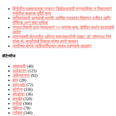
हिंगोलीत धक्कादायक प्रकार! डिझेलअभावी रुग्णवाहिका न मिळाल्याने
गर्भातील बाळाचा दुर्दैवी मृत्यू
भाविकांसाठी आनंदाची बातमी; धार्मिक स्थळांवर मिळणार दर्जेदार आणि
पौष्टिक अन्न सेवा सुविधा
पुण्यात विषारी दारू प्यायल्याने १२ जणांचा मृत्यू, दोषींवर कठोर कारवाईचे
आदेश
व्यसनमुक्ती क्षेत्रातील अविरत समाजकार्याची दखल; डॉ. सोमनाथ गिते
यांचा मा. माधुरीताई मिसाळ यांच्या हस्ते सत्कार
भरतीच्या बोगस जाहिरातींपासून सावध राहण्याचे आवाहन
कॅटेगरीज
अमरावती
(40)
अर्थकारण
(125)
अहिल्यानगर
(92)
इतर
(28)
काम-धंदा
(72)
कोरोना
(336)
कोल्हापूर
(36)
क्राईम
(320)
क्रीडा
(366)
गॅझेट्स
(78)
ग्लोबल
(346)