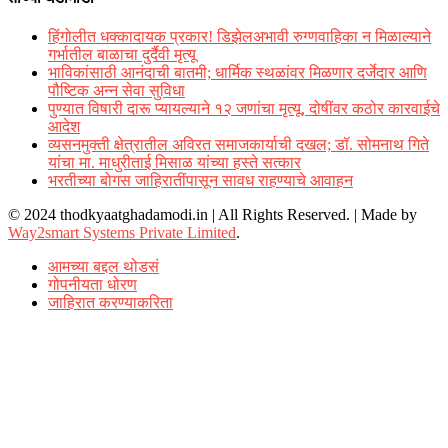
हिंगोलीत धक्कादायक प्रकार! डिझेलअभावी रुग्णवाहिका न मिळाल्याने
गर्भातील बाळाचा दुर्दैवी मृत्यू
भाविकांसाठी आनंदाची बातमी; धार्मिक स्थळांवर मिळणार दर्जेदार आणि
पौष्टिक अन्न सेवा सुविधा
पुण्यात विषारी दारू प्यायल्याने १२ जणांचा मृत्यू, दोषींवर कठोर कारवाईचे
आदेश
व्यसनमुक्ती क्षेत्रातील अविरत समाजकार्याची दखल; डॉ. सोमनाथ गिते
यांचा मा. माधुरीताई मिसाळ यांच्या हस्ते सत्कार
भरतीच्या बोगस जाहिरातींपासून सावध राहण्याचे आवाहन
© 2024 thodkyaatghadamodi.in | All Rights Reserved.
|
Made by
Way2smart Systems Private Limited
.
आमच्या बद्दल थोडसं
गोपनीयता धोरण
जाहिरात करण्याकरिता