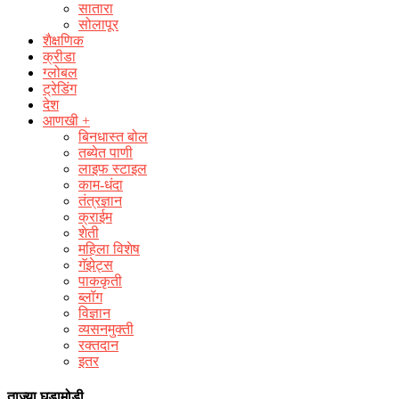
सातारा
सोलापूर
शैक्षणिक
क्रीडा
ग्लोबल
ट्रेडिंग
देश
आणखी +
बिनधास्त बोल
तब्येत पाणी
लाइफ स्टाइल
काम-धंदा
तंत्रज्ञान
क्राईम
शेती
महिला विशेष
गॅझेट्स
पाककृती
ब्लॉग
विज्ञान
व्यसनमुक्ती
रक्‍तदान
इतर
ताज्या घडामोडी