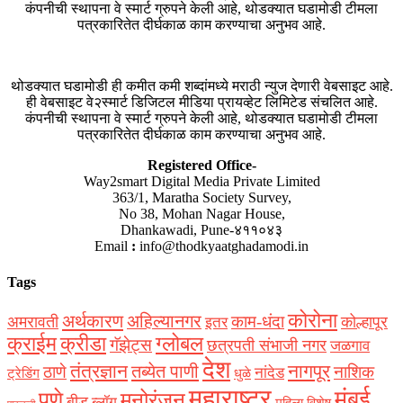
कंपनीची स्थापना वे स्मार्ट ग्रुपने केली आहे, थोडक्यात घडामोडी टीमला
पत्रकारितेत दीर्घकाळ काम करण्याचा अनुभव आहे.
थोडक्यात घडामोडी ही कमीत कमी शब्दांमध्ये मराठी न्युज देणारी वेबसाइट आहे.
ही वेबसाइट वे२स्मार्ट डिजिटल मीडिया प्रायव्हेट लिमिटेड संचलित आहे.
कंपनीची स्थापना वे स्मार्ट ग्रुपने केली आहे, थोडक्यात घडामोडी टीमला
पत्रकारितेत दीर्घकाळ काम करण्याचा अनुभव आहे.
Registered Office-
Way2smart Digital Media Private Limited
363/1, Maratha Society Survey,
No 38, Mohan Nagar House,
Dhankawadi, Pune-४११०४३
Email
:
info@thodkyaatghadamodi.in
Tags
कोरोना
अर्थकारण
अहिल्यानगर
काम-धंदा
अमरावती
कोल्हापूर
इतर
क्राईम
क्रीडा
ग्लोबल
गॅझेट्स
छत्रपती संभाजी नगर
जळगाव
देश
नागपूर
तंत्रज्ञान
तब्येत पाणी
ठाणे
नाशिक
नांदेड
ट्रेडिंग
धुळे
महाराष्ट्र
मुंबई
पुणे
मनोरंजन
बीड
ब्लॉग
महिला विशेष