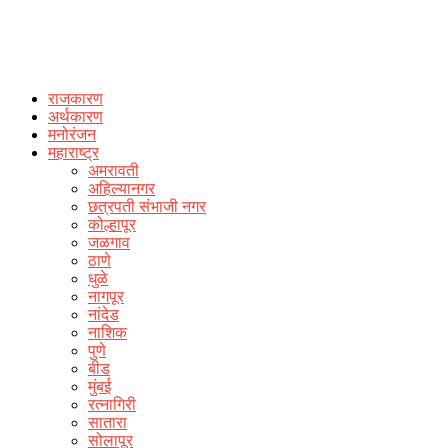
राजकारण
अर्थकारण
मनोरंजन
महाराष्ट्र
अमरावती
अहिल्यानगर
छत्रपती संभाजी नगर
कोल्हापूर
जळगाव
ठाणे
धुळे
नागपूर
नांदेड
नाशिक
पुणे
बीड
मुंबई
रत्नागिरी
सातारा
सोलापूर