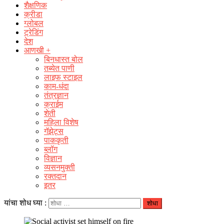
शैक्षणिक
क्रीडा
ग्लोबल
ट्रेडिंग
देश
आणखी +
बिनधास्त बोल
तब्येत पाणी
लाइफ स्टाइल
काम-धंदा
तंत्रज्ञान
क्राईम
शेती
महिला विशेष
गॅझेट्स
पाककृती
ब्लॉग
विज्ञान
व्यसनमुक्ती
रक्‍तदान
इतर
यांचा शोध घ्या :