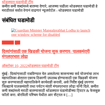
थोडक्यात घडामोडी टीम
कमीत कमी शब्दांमध्ये बातम्या देणारे, आजच्या घडीला थोडक्यात घडामोडी हे
मराठीतलं सर्वात वेगानं वाढणारं न्यूजपोर्टल - थोडक्यात घडामोडी
संबंधित घडामोडी
महाराष्ट्र
मुंबई
दिव्यांगांसाठी एक खिडकी योजना सुरू करणार- पालकमंत्री
मंगलप्रभात लोढा
ऑक्टोबर 10, 2022
थोडक्यात घडामोडी टीम
मुंबई : दिव्यांगासाठी राबविण्यात येत असलेल्या शासनाच्या सर्व योजनांचा लाभ
महापालिका क्षेत्रात एकाच ठिकाणी उपलब्ध होण्यासाठी एक खिडकी योजना
सुरु करण्यासाठी महापालिकेने कार्यवाही करावी, असे निर्देश मुंबई उपनगर
जिल्ह्याचे पालकमंत्री तथा पर्यटन मंत्री मंगलप्रभात लोढा यांनी दिले. कमीत
कमी शब्दांमध्ये मराठी बातम्यासाठी थोडक्यात घडामोडीच्या ट्विटर & फेसबुक
फॉलो करा. बोरविली पश्चिम येथील आर सेंट्रल व […]