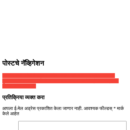
पोस्टचे नॅव्हिगेशन
सरकार कधी पडेल हे उद्धव ठाकरेंना कळणारही नाही – रामदास आठवले
मुख्यमंत्र्यांचं कालचं भाषण हे अभ्यासशून्य व सूड भावनेने प्रेरित, चंद्रकांत
पाटील यांचा घणाघात
प्रतिक्रिया व्यक्त करा
आपला ई-मेल अड्रेस प्रकाशित केला जाणार नाही.
आवश्यक फील्डस्
*
मार्क
केले आहेत