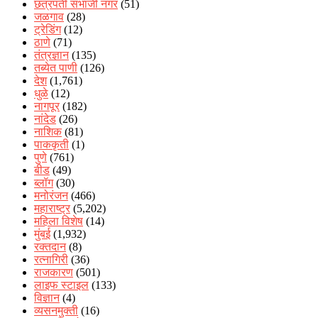
छत्रपती संभाजी नगर
(51)
जळगाव
(28)
ट्रेडिंग
(12)
ठाणे
(71)
तंत्रज्ञान
(135)
तब्येत पाणी
(126)
देश
(1,761)
धुळे
(12)
नागपूर
(182)
नांदेड
(26)
नाशिक
(81)
पाककृती
(1)
पुणे
(761)
बीड
(49)
ब्लॉग
(30)
मनोरंजन
(466)
महाराष्ट्र
(5,202)
महिला विशेष
(14)
मुंबई
(1,932)
रक्‍तदान
(8)
रत्नागिरी
(36)
राजकारण
(501)
लाइफ स्टाइल
(133)
विज्ञान
(4)
व्यसनमुक्ती
(16)