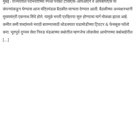
मुंबई : राज्यातील पदभरतीच्या स्पर्धा परीक्षा टीसीएस-आयओएन व आयबीपीएस या
कंपन्यांकडून घेण्यास आज मंत्रिमंडळ बैठकीत मान्यता देण्यात आली. बैठकीच्या अध्यक्षस्थानी
मुख्यमंत्री एकनाथ शिंदे होते. यामुळे भरती प्रक्रिया सुरु होण्याचा मार्ग मोकळा झाला आहे.
कमीत कमी शब्दांमध्ये मराठी बातम्यासाठी थोडक्यात घडामोडीच्या ट्विटर & फेसबुक फॉलो
करा. भूतपूर्व दुय्यम सेवा निवड मंडळाच्या कक्षेतील म्हणजेच लोकसेवा आयोगाच्या कक्षेबाहेरील
[…]