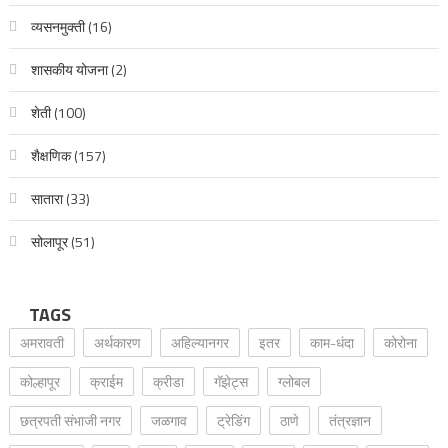
व्यसनमुक्ती
(16)
शासकीय योजना
(2)
शेती
(100)
शैक्षणिक
(157)
सातारा
(33)
सोलापूर
(51)
TAGS
अमरावती
अर्थकारण
अहिल्यानगर
इतर
काम-धंदा
कोरोना
कोल्हापूर
क्राईम
क्रीडा
गॅझेट्स
ग्लोबल
छत्रपती संभाजी नगर
जळगाव
ट्रेडिंग
ठाणे
तंत्रज्ञान