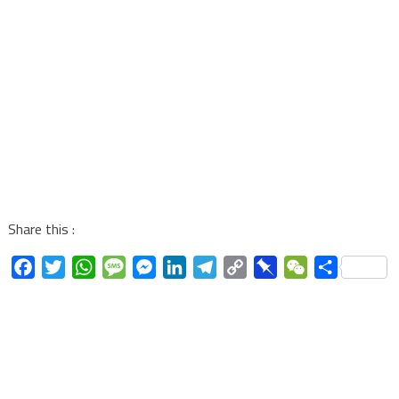
Share this :
Facebook
Twitter
WhatsApp
Message
Messenger
LinkedIn
Telegram
Copy
Pinboard
WeChat
Share
Link