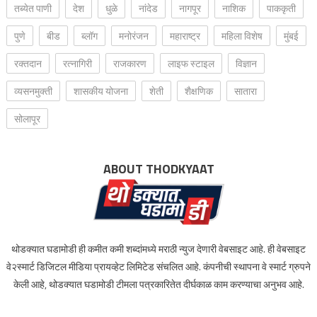
तब्येत पाणी
देश
धुळे
नांदेड
नागपूर
नाशिक
पाककृती
पुणे
बीड
ब्लॉग
मनोरंजन
महाराष्ट्र
महिला विशेष
मुंबई
रक्‍तदान
रत्नागिरी
राजकारण
लाइफ स्टाइल
विज्ञान
व्यसनमुक्ती
शासकीय योजना
शेती
शैक्षणिक
सातारा
सोलापूर
ABOUT THODKYAAT
थोडक्यात घडामोडी ही कमीत कमी शब्दांमध्ये मराठी न्युज देणारी वेबसाइट आहे. ही वेबसाइट
वे२स्मार्ट डिजिटल मीडिया प्रायव्हेट लिमिटेड संचलित आहे. कंपनीची स्थापना वे स्मार्ट ग्रुपने
केली आहे, थोडक्यात घडामोडी टीमला पत्रकारितेत दीर्घकाळ काम करण्याचा अनुभव आहे.