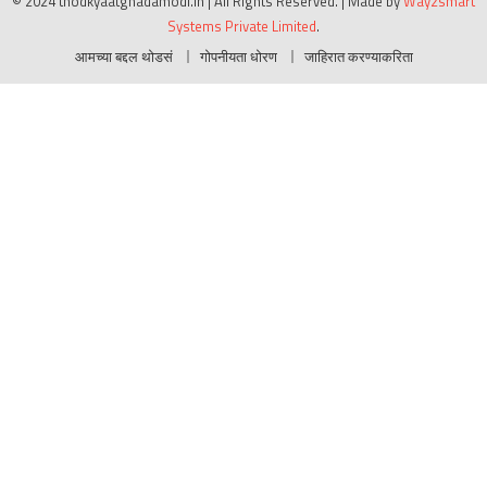
© 2024 thodkyaatghadamodi.in | All Rights Reserved.
|
Made by
Way2smart
Systems Private Limited
.
आमच्या बद्दल थोडसं
गोपनीयता धोरण
जाहिरात करण्याकरिता