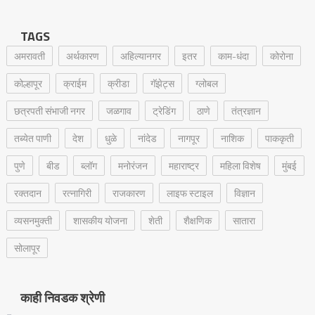
TAGS
अमरावती
अर्थकारण
अहिल्यानगर
इतर
काम-धंदा
कोरोना
कोल्हापूर
क्राईम
क्रीडा
गॅझेट्स
ग्लोबल
छत्रपती संभाजी नगर
जळगाव
ट्रेडिंग
ठाणे
तंत्रज्ञान
तब्येत पाणी
देश
धुळे
नांदेड
नागपूर
नाशिक
पाककृती
पुणे
बीड
ब्लॉग
मनोरंजन
महाराष्ट्र
महिला विशेष
मुंबई
रक्‍तदान
रत्नागिरी
राजकारण
लाइफ स्टाइल
विज्ञान
व्यसनमुक्ती
शासकीय योजना
शेती
शैक्षणिक
सातारा
सोलापूर
काही निवडक श्रेणी