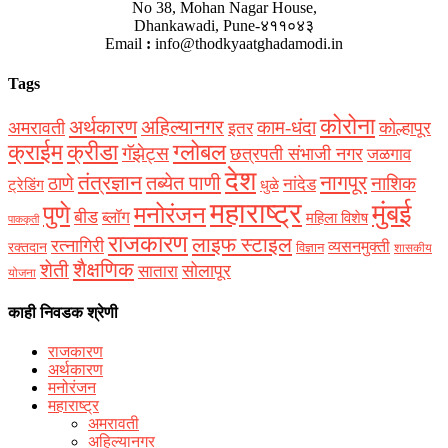
No 38, Mohan Nagar House,
Dhankawadi, Pune-४११०४३
Email
:
info@thodkyaatghadamodi.in
Tags
कोरोना
अर्थकारण
अहिल्यानगर
काम-धंदा
अमरावती
कोल्हापूर
इतर
क्राईम
क्रीडा
ग्लोबल
गॅझेट्स
छत्रपती संभाजी नगर
जळगाव
देश
नागपूर
तंत्रज्ञान
तब्येत पाणी
ठाणे
नाशिक
नांदेड
ट्रेडिंग
धुळे
महाराष्ट्र
मुंबई
पुणे
मनोरंजन
बीड
ब्लॉग
महिला विशेष
पाककृती
राजकारण
लाइफ स्टाइल
रत्नागिरी
व्यसनमुक्ती
रक्‍तदान
विज्ञान
शासकीय
शैक्षणिक
शेती
सोलापूर
सातारा
योजना
काही निवडक श्रेणी
राजकारण
अर्थकारण
मनोरंजन
महाराष्ट्र
अमरावती
अहिल्यानगर