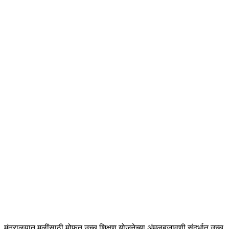
मंत्रालयात मुलींसाठी मोफत उच्च शिक्षण योजनेच्या अंमलबजावणी संदर्भात उच्च