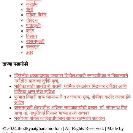
क्राईम
शेती
महिला विशेष
गॅझेट्स
पाककृती
ब्लॉग
विज्ञान
व्यसनमुक्ती
रक्‍तदान
इतर
ताज्या घडामोडी
हिंगोलीत धक्कादायक प्रकार! डिझेलअभावी रुग्णवाहिका न मिळाल्याने
गर्भातील बाळाचा दुर्दैवी मृत्यू
भाविकांसाठी आनंदाची बातमी; धार्मिक स्थळांवर मिळणार दर्जेदार आणि
पौष्टिक अन्न सेवा सुविधा
पुण्यात विषारी दारू प्यायल्याने १२ जणांचा मृत्यू, दोषींवर कठोर कारवाईचे
आदेश
व्यसनमुक्ती क्षेत्रातील अविरत समाजकार्याची दखल; डॉ. सोमनाथ गिते
यांचा मा. माधुरीताई मिसाळ यांच्या हस्ते सत्कार
भरतीच्या बोगस जाहिरातींपासून सावध राहण्याचे आवाहन
© 2024 thodkyaatghadamodi.in | All Rights Reserved.
|
Made by