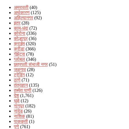
अमरावती
(40)
अर्थकारण
(125)
अहिल्यानगर
(92)
इतर
(28)
काम-धंदा
(72)
कोरोना
(336)
कोल्हापूर
(36)
क्राईम
(320)
क्रीडा
(366)
गॅझेट्स
(78)
ग्लोबल
(346)
छत्रपती संभाजी नगर
(51)
जळगाव
(28)
ट्रेडिंग
(12)
ठाणे
(71)
तंत्रज्ञान
(135)
तब्येत पाणी
(126)
देश
(1,761)
धुळे
(12)
नागपूर
(182)
नांदेड
(26)
नाशिक
(81)
पाककृती
(1)
पुणे
(761)