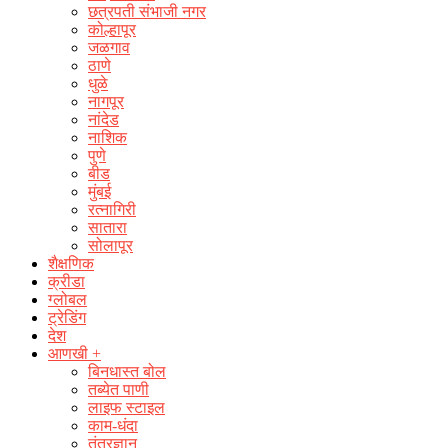
छत्रपती संभाजी नगर
कोल्हापूर
जळगाव
ठाणे
धुळे
नागपूर
नांदेड
नाशिक
पुणे
बीड
मुंबई
रत्नागिरी
सातारा
सोलापूर
शैक्षणिक
क्रीडा
ग्लोबल
ट्रेडिंग
देश
आणखी +
बिनधास्त बोल
तब्येत पाणी
लाइफ स्टाइल
काम-धंदा
तंत्रज्ञान