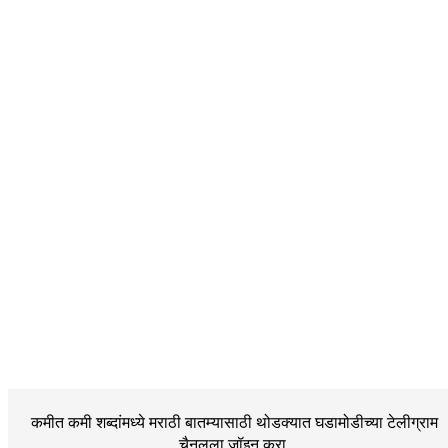
कमीत कमी शब्दांमध्ये मराठी बातम्यासाठी थोडक्यात घडामोडीच्या
टेलीग्राम
चैनलला जॉइन करा.