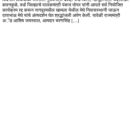
बावनकुळे, वर्धा जिल्ह्याचे पालकमंत्री पंकज भोयर यांनी आपले सर्व नियोजित
कार्यक्रम रद्द करून नागपूरमधील खामला येथील मेघे निवासस्थानी जाऊन
दत्ताभाऊ मेघे यांचे अंत्यदर्शन घेत श्रद्धांजली अर्पण केली. यावेळी राज्यमंत्री
अॅड आशिष जयस्वाल, आमदार चरणसिंह […]