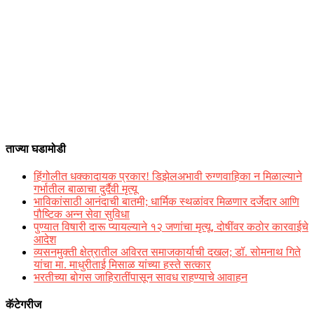
ताज्या घडामोडी
हिंगोलीत धक्कादायक प्रकार! डिझेलअभावी रुग्णवाहिका न मिळाल्याने
गर्भातील बाळाचा दुर्दैवी मृत्यू
भाविकांसाठी आनंदाची बातमी; धार्मिक स्थळांवर मिळणार दर्जेदार आणि
पौष्टिक अन्न सेवा सुविधा
पुण्यात विषारी दारू प्यायल्याने १२ जणांचा मृत्यू, दोषींवर कठोर कारवाईचे
आदेश
व्यसनमुक्ती क्षेत्रातील अविरत समाजकार्याची दखल; डॉ. सोमनाथ गिते
यांचा मा. माधुरीताई मिसाळ यांच्या हस्ते सत्कार
भरतीच्या बोगस जाहिरातींपासून सावध राहण्याचे आवाहन
कॅटेगरीज