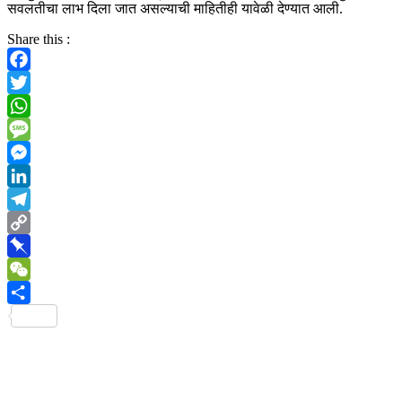
सवलतीचा लाभ दिला जात असल्याची माहितीही यावेळी देण्यात आली.
Share this :
Facebook
Twitter
WhatsApp
Message
Messenger
LinkedIn
Telegram
Copy
Link
Pinboard
WeChat
Share