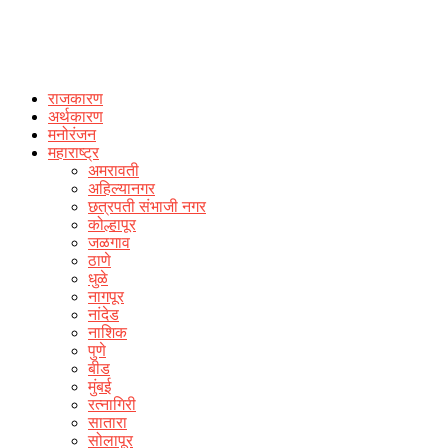
राजकारण
अर्थकारण
मनोरंजन
महाराष्ट्र
अमरावती
अहिल्यानगर
छत्रपती संभाजी नगर
कोल्हापूर
जळगाव
ठाणे
धुळे
नागपूर
नांदेड
नाशिक
पुणे
बीड
मुंबई
रत्नागिरी
सातारा
सोलापूर