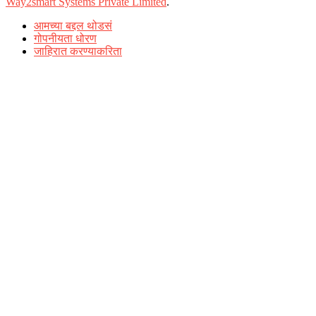
Way2smart Systems Private Limited
.
आमच्या बद्दल थोडसं
गोपनीयता धोरण
जाहिरात करण्याकरिता