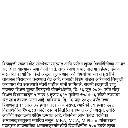
शिष्यवृत्ती रक्कम थेट संस्थेच्या खात्यात आणि परीक्षा शुल्क विद्यार्थिनींच्या आधार
संलग्नित खात्यावर जमा केली जाते. तंत्रशिक्षण संचालनालयाने हेल्पलाईन व
मदतकक्ष कार्यान्वित केले असून, शुल्क आकारणीविषयीच्या सर्व तक्रारींचे
तात्काळ निराकरण करण्यात येत आहे. यासाठी विशेष नोडल अधिकारी नियुक्ती
करण्यात येत असल्याचे मंत्री पाटील यांनी सांगितले. राजर्षी छत्रपती शाहू
महाराज शिक्षण शुल्क शिष्यवृत्ती योजनेअंतर्गत, दि. १६ जून २०२५ पर्यंत तंत्र
शिक्षण विभागाकडून १ लाख ३ हजार ६१५ मुलींना ₹७८४.४६ कोटी रुपयांचा
थेट लाभ देण्यात आला आहे. याशिवाय, दि. १६ जून २०२५ पर्यंत उच्च
शिक्षणकडून १लाख ३२ हजार १८८ अर्ज प्राप्त, त्यापैकी ६१ हजार ५२६
विद्यार्थिनींना ₹५५.८३ कोटी रक्कम वितरित करण्यात आली असून, उर्वरित
अर्जांची पडताळणी अंतिम टप्प्यात आहे. योजनेचा लाभ केवळ पदविका
अभ्यासक्रमापुरता मर्यादित नसून, MBA, MCA, M.Pharm यांसारख्या
पदव्युत्तर व्यावसायिक अभ्यासक्रमांमध्येही विद्यार्थिनींना १०० टक्के शुल्क