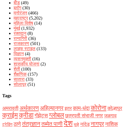
बीड
(49)
ब्लॉग
(30)
मनोरंजन
(466)
महाराष्ट्र
(5,202)
महिला विशेष
(14)
मुंबई
(1,932)
रक्‍तदान
(8)
रत्नागिरी
(36)
राजकारण
(501)
लाइफ स्टाइल
(133)
विज्ञान
(4)
व्यसनमुक्ती
(16)
शासकीय योजना
(2)
शेती
(100)
शैक्षणिक
(157)
सातारा
(33)
सोलापूर
(51)
Tags
कोरोना
अर्थकारण
अहिल्यानगर
काम-धंदा
अमरावती
कोल्हापूर
इतर
क्राईम
क्रीडा
ग्लोबल
गॅझेट्स
छत्रपती संभाजी नगर
जळगाव
देश
नागपूर
तंत्रज्ञान
तब्येत पाणी
ठाणे
नाशिक
नांदेड
ट्रेडिंग
धुळे