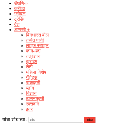
शैक्षणिक
क्रीडा
ग्लोबल
ट्रेडिंग
देश
आणखी +
बिनधास्त बोल
तब्येत पाणी
लाइफ स्टाइल
काम-धंदा
तंत्रज्ञान
क्राईम
शेती
महिला विशेष
गॅझेट्स
पाककृती
ब्लॉग
विज्ञान
व्यसनमुक्ती
रक्‍तदान
इतर
यांचा शोध घ्या :