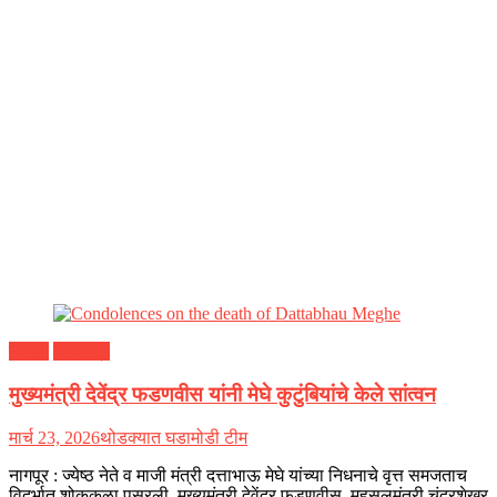
नागपूर
महाराष्ट्र
मुख्यमंत्री देवेंद्र फडणवीस यांनी मेघे कुटुंबियांचे केले सांत्वन
मार्च 23, 2026
थोडक्यात घडामोडी टीम
नागपूर : ज्येष्ठ नेते व माजी मंत्री दत्ताभाऊ मेघे यांच्या निधनाचे वृत्त समजताच
विदर्भात शोककळा पसरली. मुख्यमंत्री देवेंद्र फडणवीस, महसूलमंत्री चंद्रशेखर