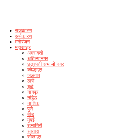
राजकारण
अर्थकारण
मनोरंजन
महाराष्ट्र
अमरावती
अहिल्यानगर
छत्रपती संभाजी नगर
कोल्हापूर
जळगाव
ठाणे
धुळे
नागपूर
नांदेड
नाशिक
पुणे
बीड
मुंबई
रत्नागिरी
सातारा
सोलापूर