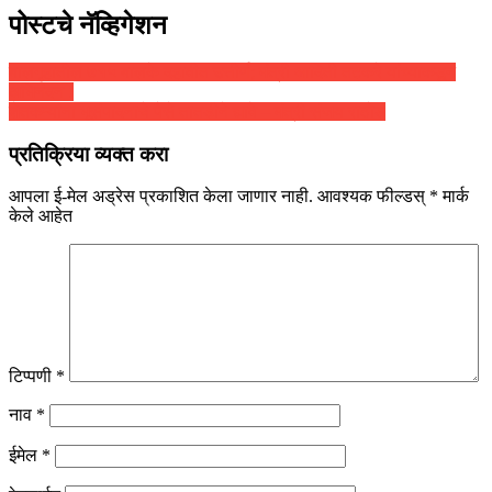
पोस्टचे नॅव्हिगेशन
बालगृहातील ७१५ बालके दहावीत उत्तीर्ण; मंत्री आदिती तटकरे यांच्याकडून
अभिनंदन !
शेतकऱ्यांना भूसंपादनाचे पैसे तातडीने द्यावे – मंत्री संजय राठोड
प्रतिक्रिया व्यक्त करा
आपला ई-मेल अड्रेस प्रकाशित केला जाणार नाही.
आवश्यक फील्डस्
*
मार्क
केले आहेत
टिप्पणी
*
नाव
*
ईमेल
*