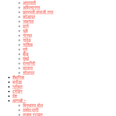
अमरावती
अहिल्यानगर
छत्रपती संभाजी नगर
कोल्हापूर
जळगाव
ठाणे
धुळे
नागपूर
नांदेड
नाशिक
पुणे
बीड
मुंबई
रत्नागिरी
सातारा
सोलापूर
शैक्षणिक
क्रीडा
ग्लोबल
ट्रेडिंग
देश
आणखी +
बिनधास्त बोल
तब्येत पाणी
लाइफ स्टाइल