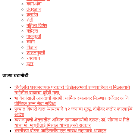
काम-धंदा
तंत्रज्ञान
क्राईम
शेती
महिला विशेष
गॅझेट्स
पाककृती
ब्लॉग
विज्ञान
व्यसनमुक्ती
रक्‍तदान
इतर
ताज्या घडामोडी
हिंगोलीत धक्कादायक प्रकार! डिझेलअभावी रुग्णवाहिका न मिळाल्याने
गर्भातील बाळाचा दुर्दैवी मृत्यू
भाविकांसाठी आनंदाची बातमी; धार्मिक स्थळांवर मिळणार दर्जेदार आणि
पौष्टिक अन्न सेवा सुविधा
पुण्यात विषारी दारू प्यायल्याने १२ जणांचा मृत्यू, दोषींवर कठोर कारवाईचे
आदेश
व्यसनमुक्ती क्षेत्रातील अविरत समाजकार्याची दखल; डॉ. सोमनाथ गिते
यांचा मा. माधुरीताई मिसाळ यांच्या हस्ते सत्कार
भरतीच्या बोगस जाहिरातींपासून सावध राहण्याचे आवाहन