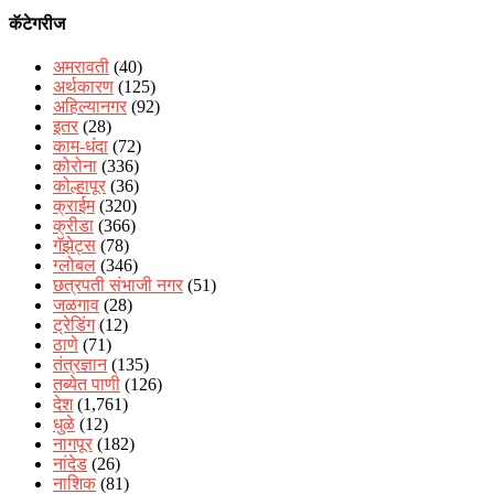
कॅटेगरीज
अमरावती
(40)
अर्थकारण
(125)
अहिल्यानगर
(92)
इतर
(28)
काम-धंदा
(72)
कोरोना
(336)
कोल्हापूर
(36)
क्राईम
(320)
क्रीडा
(366)
गॅझेट्स
(78)
ग्लोबल
(346)
छत्रपती संभाजी नगर
(51)
जळगाव
(28)
ट्रेडिंग
(12)
ठाणे
(71)
तंत्रज्ञान
(135)
तब्येत पाणी
(126)
देश
(1,761)
धुळे
(12)
नागपूर
(182)
नांदेड
(26)
नाशिक
(81)