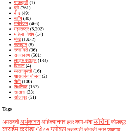
पाककृती
(1)
पुणे
(761)
बीड
(49)
ब्लॉग
(30)
मनोरंजन
(466)
महाराष्ट्र
(5,202)
महिला विशेष
(14)
मुंबई
(1,932)
रक्‍तदान
(8)
रत्नागिरी
(36)
राजकारण
(501)
लाइफ स्टाइल
(133)
विज्ञान
(4)
व्यसनमुक्ती
(16)
शासकीय योजना
(2)
शेती
(100)
शैक्षणिक
(157)
सातारा
(33)
सोलापूर
(51)
Tags
कोरोना
अर्थकारण
अहिल्यानगर
काम-धंदा
अमरावती
कोल्हापूर
इतर
क्राईम
क्रीडा
ग्लोबल
गॅझेट्स
छत्रपती संभाजी नगर
जळगाव