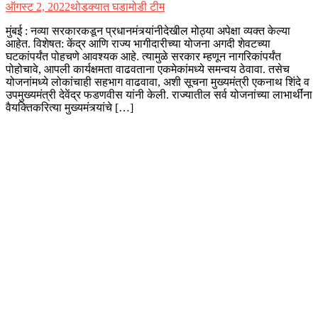
ऑगस्ट 2, 2022
थोडक्यात घडामोडी टीम
मुंबई : नव्या सरकारकडून प्रधानमंत्र्यांनीदेखील मोठ्या अपेक्षा व्यक्त केल्या
आहेत. विशेषत: केंद्र आणि राज्य भागीदारीच्या योजना अगदी शेवटच्या
घटकांपर्यंत पोहचणे आवश्यक आहे. त्यामुळे सरकार म्हणून नागरिकांपर्यंत
पोहोचावे, आपली कार्यक्षमता वाढवताना एकमेकांमध्ये समन्वय ठेवावा. तसेच
योजनांमध्ये लोकांचाही सहभाग वाढवावा, अशी सूचना मुख्यमंत्री एकनाथ शिंदे व
उपमुख्यमंत्री देवेंद्र फडणवीस यांनी केली. राज्यातील सर्व योजनांच्या लाभार्थींना
वैयक्तिकरित्या मुख्यमंत्र्यांचे […]