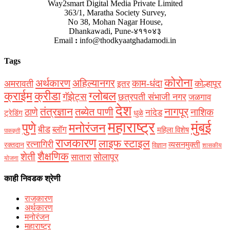
Way2smart Digital Media Private Limited
363/1, Maratha Society Survey,
No 38, Mohan Nagar House,
Dhankawadi, Pune-४११०४३
Email
:
info@thodkyaatghadamodi.in
Tags
कोरोना
अर्थकारण
अहिल्यानगर
काम-धंदा
अमरावती
कोल्हापूर
इतर
क्राईम
क्रीडा
ग्लोबल
गॅझेट्स
छत्रपती संभाजी नगर
जळगाव
देश
नागपूर
तंत्रज्ञान
तब्येत पाणी
ठाणे
नाशिक
नांदेड
ट्रेडिंग
धुळे
महाराष्ट्र
मुंबई
पुणे
मनोरंजन
बीड
ब्लॉग
महिला विशेष
पाककृती
राजकारण
लाइफ स्टाइल
रत्नागिरी
व्यसनमुक्ती
रक्‍तदान
विज्ञान
शासकीय
शैक्षणिक
शेती
सोलापूर
सातारा
योजना
काही निवडक श्रेणी
राजकारण
अर्थकारण
मनोरंजन
महाराष्ट्र