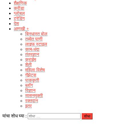
शैक्षणिक
क्रीडा
ग्लोबल
ट्रेडिंग
देश
आणखी +
बिनधास्त बोल
तब्येत पाणी
लाइफ स्टाइल
काम-धंदा
तंत्रज्ञान
क्राईम
शेती
महिला विशेष
गॅझेट्स
पाककृती
ब्लॉग
विज्ञान
व्यसनमुक्ती
रक्‍तदान
इतर
यांचा शोध घ्या :