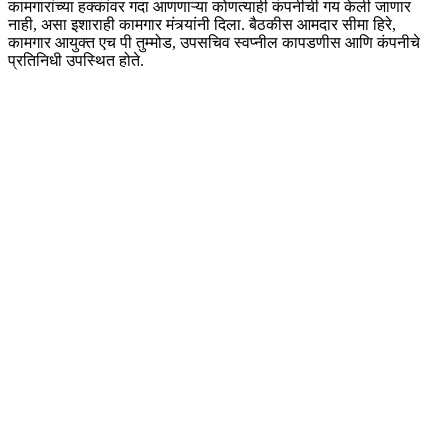
कामगारांच्या हक्कांवर गदा आणणाऱ्या कोणत्याही कंपनीची गय केली जाणार
नाही, असा इशाराही कामगार मंत्र्यांनी दिला. बैठकीस आमदार सीमा हिरे,
कामगार आयुक्त एच पी तुम्मोड, उपसचिव स्वप्नील कापडणीस आणि कंपनीचे
प्रतिनिधी उपस्थित होते.