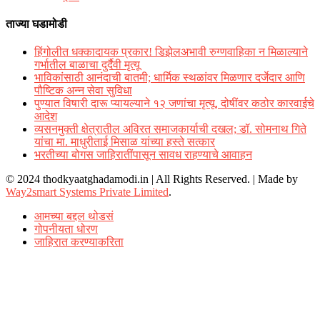
ताज्या घडामोडी
हिंगोलीत धक्कादायक प्रकार! डिझेलअभावी रुग्णवाहिका न मिळाल्याने
गर्भातील बाळाचा दुर्दैवी मृत्यू
भाविकांसाठी आनंदाची बातमी; धार्मिक स्थळांवर मिळणार दर्जेदार आणि
पौष्टिक अन्न सेवा सुविधा
पुण्यात विषारी दारू प्यायल्याने १२ जणांचा मृत्यू, दोषींवर कठोर कारवाईचे
आदेश
व्यसनमुक्ती क्षेत्रातील अविरत समाजकार्याची दखल; डॉ. सोमनाथ गिते
यांचा मा. माधुरीताई मिसाळ यांच्या हस्ते सत्कार
भरतीच्या बोगस जाहिरातींपासून सावध राहण्याचे आवाहन
© 2024 thodkyaatghadamodi.in | All Rights Reserved.
|
Made by
Way2smart Systems Private Limited
.
आमच्या बद्दल थोडसं
गोपनीयता धोरण
जाहिरात करण्याकरिता