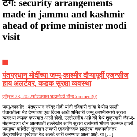
टॅग:
security arrangements
made in jammu and kashmir
ahead of prime minister modi
visit
देश
पंतप्रधान मोदींच्या जम्मू-काश्मीर दौऱ्यापूर्वी एजन्सीज
हाय अलर्टवर, कडक सुरक्षा व्यवस्था
एप्रिल 23, 2022
थोडक्यात घडामोडी टीम
Comment(0)
जम्मू-काश्मीर : पंतप्रधान नरेंद्र मोदी यांनी रविवारी सांबा येथील पल्ली
पंचायतीला भेट देण्याच्या एक दिवस आधी शनिवारी जम्मू-काश्मीरमध्ये सुरक्षा
व्यवस्था कडक करण्यात आली होती. उल्लेखनीय आहे की येथे शुक्रवारी जैश-ए-
मोहम्मदच्या दोन आत्मघाती हल्लेखोर आणि सुरक्षा दलांमध्ये भीषण चकमक झाली.
जम्मूच्या बाहेरील सुंजवान लष्करी छावणीजवळ झालेल्या चकमकीनंतर
केंद्रशासित प्रदेशात रेड अलर्ट जारी करण्यात आला आहे. या […]