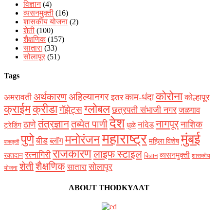
विज्ञान
(4)
व्यसनमुक्ती
(16)
शासकीय योजना
(2)
शेती
(100)
शैक्षणिक
(157)
सातारा
(33)
सोलापूर
(51)
Tags
कोरोना
अर्थकारण
अहिल्यानगर
काम-धंदा
अमरावती
कोल्हापूर
इतर
क्राईम
क्रीडा
ग्लोबल
गॅझेट्स
छत्रपती संभाजी नगर
जळगाव
देश
नागपूर
तंत्रज्ञान
तब्येत पाणी
ठाणे
नाशिक
नांदेड
ट्रेडिंग
धुळे
महाराष्ट्र
मुंबई
पुणे
मनोरंजन
बीड
ब्लॉग
महिला विशेष
पाककृती
राजकारण
लाइफ स्टाइल
रत्नागिरी
व्यसनमुक्ती
रक्‍तदान
विज्ञान
शासकीय
शैक्षणिक
शेती
सोलापूर
सातारा
योजना
ABOUT THODKYAAT