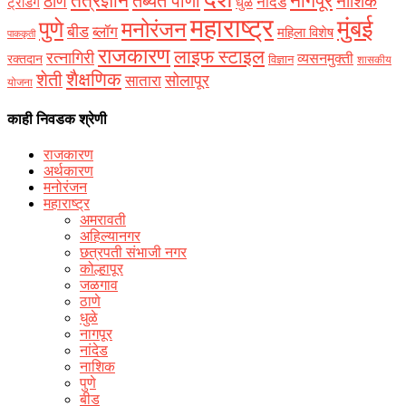
नागपूर
तंत्रज्ञान
तब्येत पाणी
ठाणे
नाशिक
नांदेड
ट्रेडिंग
धुळे
महाराष्ट्र
मुंबई
पुणे
मनोरंजन
बीड
ब्लॉग
महिला विशेष
पाककृती
राजकारण
लाइफ स्टाइल
रत्नागिरी
व्यसनमुक्ती
रक्‍तदान
विज्ञान
शासकीय
शैक्षणिक
शेती
सोलापूर
सातारा
योजना
काही निवडक श्रेणी
राजकारण
अर्थकारण
मनोरंजन
महाराष्ट्र
अमरावती
अहिल्यानगर
छत्रपती संभाजी नगर
कोल्हापूर
जळगाव
ठाणे
धुळे
नागपूर
नांदेड
नाशिक
पुणे
बीड