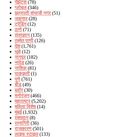
गॅझेट्स
(78)
ग्लोबल
(346)
छत्रपती संभाजी नगर
(51)
जळगाव
(28)
ट्रेडिंग
(12)
ठाणे
(71)
तंत्रज्ञान
(135)
तब्येत पाणी
(126)
देश
(1,761)
धुळे
(12)
नागपूर
(182)
नांदेड
(26)
नाशिक
(81)
पाककृती
(1)
पुणे
(761)
बीड
(49)
ब्लॉग
(30)
मनोरंजन
(466)
महाराष्ट्र
(5,202)
महिला विशेष
(14)
मुंबई
(1,932)
रक्‍तदान
(8)
रत्नागिरी
(36)
राजकारण
(501)
लाइफ स्टाइल
(133)