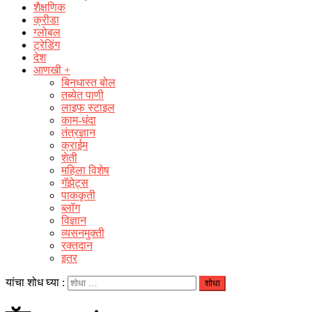
शैक्षणिक
क्रीडा
ग्लोबल
ट्रेडिंग
देश
आणखी +
बिनधास्त बोल
तब्येत पाणी
लाइफ स्टाइल
काम-धंदा
तंत्रज्ञान
क्राईम
शेती
महिला विशेष
गॅझेट्स
पाककृती
ब्लॉग
विज्ञान
व्यसनमुक्ती
रक्‍तदान
इतर
यांचा शोध घ्या :