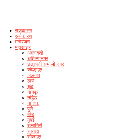
राजकारण
अर्थकारण
मनोरंजन
महाराष्ट्र
अमरावती
अहिल्यानगर
छत्रपती संभाजी नगर
कोल्हापूर
जळगाव
ठाणे
धुळे
नागपूर
नांदेड
नाशिक
पुणे
बीड
मुंबई
रत्नागिरी
सातारा
सोलापूर