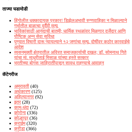
ताज्या घडामोडी
हिंगोलीत धक्कादायक प्रकार! डिझेलअभावी रुग्णवाहिका न मिळाल्याने
गर्भातील बाळाचा दुर्दैवी मृत्यू
भाविकांसाठी आनंदाची बातमी; धार्मिक स्थळांवर मिळणार दर्जेदार आणि
पौष्टिक अन्न सेवा सुविधा
पुण्यात विषारी दारू प्यायल्याने १२ जणांचा मृत्यू, दोषींवर कठोर कारवाईचे
आदेश
व्यसनमुक्ती क्षेत्रातील अविरत समाजकार्याची दखल; डॉ. सोमनाथ गिते
यांचा मा. माधुरीताई मिसाळ यांच्या हस्ते सत्कार
भरतीच्या बोगस जाहिरातींपासून सावध राहण्याचे आवाहन
कॅटेगरीज
अमरावती
(40)
अर्थकारण
(125)
अहिल्यानगर
(92)
इतर
(28)
काम-धंदा
(72)
कोरोना
(336)
कोल्हापूर
(36)
क्राईम
(320)
क्रीडा
(366)