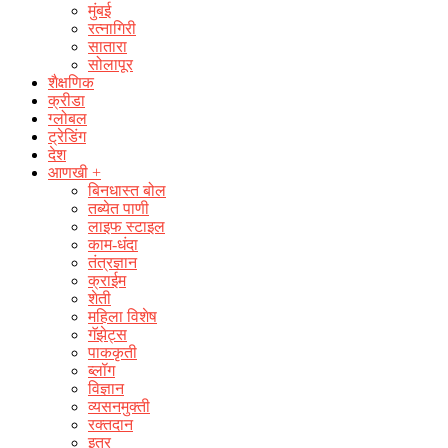
मुंबई
रत्नागिरी
सातारा
सोलापूर
शैक्षणिक
क्रीडा
ग्लोबल
ट्रेडिंग
देश
आणखी +
बिनधास्त बोल
तब्येत पाणी
लाइफ स्टाइल
काम-धंदा
तंत्रज्ञान
क्राईम
शेती
महिला विशेष
गॅझेट्स
पाककृती
ब्लॉग
विज्ञान
व्यसनमुक्ती
रक्‍तदान
इतर