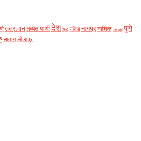
देश
पुणे
नागपूर
तंत्रज्ञान
तब्येत पाणी
णे
नाशिक
नांदेड
धुळे
पाककृती
क
सोलापूर
सातारा