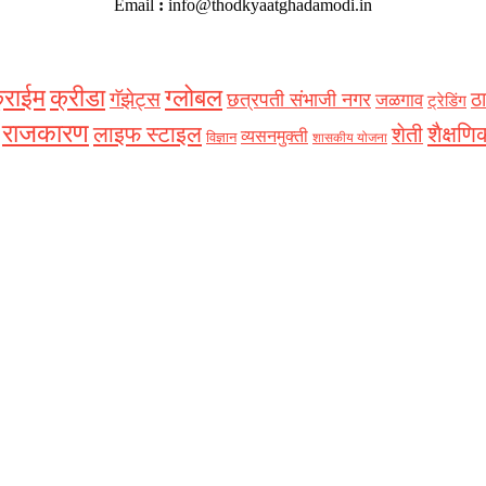
Email
:
info@thodkyaatghadamodi.in
्राईम
क्रीडा
ग्लोबल
गॅझेट्स
ठा
छत्रपती संभाजी नगर
जळगाव
ट्रेडिंग
राजकारण
शैक्षणि
लाइफ स्टाइल
शेती
व्यसनमुक्ती
विज्ञान
शासकीय योजना