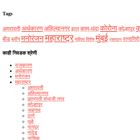
Tags
कोरोना
क
अर्थकारण
अहिल्यानगर
काम-धंदा
अमरावती
कोल्हापूर
इतर
महाराष्ट्र
मुंबई
मनोरंजन
बीड
रत्नागिरी
ब्लॉग
महिला विशेष
रक्‍तदान
काही निवडक श्रेणी
राजकारण
अर्थकारण
मनोरंजन
महाराष्ट्र
अमरावती
अहिल्यानगर
छत्रपती संभाजी नगर
कोल्हापूर
जळगाव
ठाणे
धुळे
नागपूर
नांदेड
नाशिक