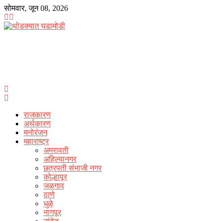
Skip
सोमवार, जून 08, 2026
to
content
राजकारण
अर्थकारण
मनोरंजन
महाराष्ट्र
अमरावती
अहिल्यानगर
छत्रपती संभाजी नगर
कोल्हापूर
जळगाव
ठाणे
धुळे
नागपूर