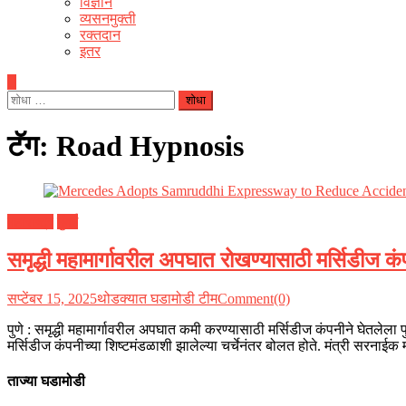
विज्ञान
व्यसनमुक्ती
रक्‍तदान
इतर
यांचा
शोध
घ्या
टॅग:
Road Hypnosis
:
महाराष्ट्र
मुंबई
समृद्धी महामार्गावरील अपघात रोखण्यासाठी मर्सिडीज 
सप्टेंबर 15, 2025
थोडक्यात घडामोडी टीम
Comment(0)
पुणे : समृद्धी महामार्गावरील अपघात कमी करण्यासाठी मर्सिडीज कंपनीने घेतलेला 
मर्सिडीज कंपनीच्या शिष्टमंडळाशी झालेल्या चर्चेनंतर बोलत होते. मंत्री सरन
ताज्या घडामोडी