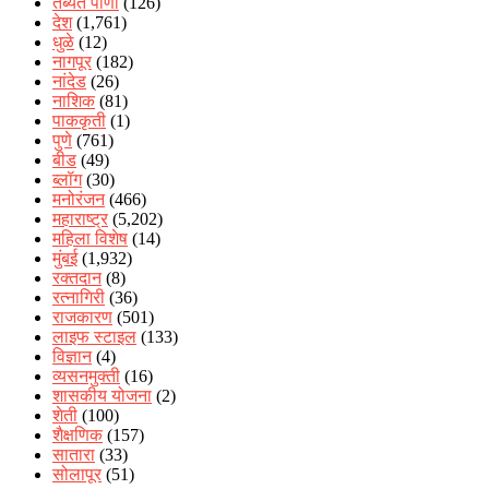
तब्येत पाणी
(126)
देश
(1,761)
धुळे
(12)
नागपूर
(182)
नांदेड
(26)
नाशिक
(81)
पाककृती
(1)
पुणे
(761)
बीड
(49)
ब्लॉग
(30)
मनोरंजन
(466)
महाराष्ट्र
(5,202)
महिला विशेष
(14)
मुंबई
(1,932)
रक्‍तदान
(8)
रत्नागिरी
(36)
राजकारण
(501)
लाइफ स्टाइल
(133)
विज्ञान
(4)
व्यसनमुक्ती
(16)
शासकीय योजना
(2)
शेती
(100)
शैक्षणिक
(157)
सातारा
(33)
सोलापूर
(51)