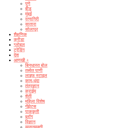
पुणे
बीड
मुंबई
रत्नागिरी
सातारा
सोलापूर
शैक्षणिक
क्रीडा
ग्लोबल
ट्रेडिंग
देश
आणखी +
बिनधास्त बोल
तब्येत पाणी
लाइफ स्टाइल
काम-धंदा
तंत्रज्ञान
क्राईम
शेती
महिला विशेष
गॅझेट्स
पाककृती
ब्लॉग
विज्ञान
व्यसनमुक्ती