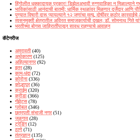
हिंगोलीत धक्कादायक प्रकार! डिझेलअभावी रुग्णवाहिका न मिळाल्याने गर्भाती
भाविकांसाठी आनंदाची बातमी; धार्मिक स्थळांवर मिळणार दर्जेदार आणि पौष
पुण्यात विषारी दारू प्यायल्याने १२ जणांचा मृत्यू, दोषींवर कठोर कारवाईचे
व्यसनमुक्ती क्षेत्रातील अविरत समाजकार्याची दखल; डॉ. सोमनाथ गिते यांच
भरतीच्या बोगस जाहिरातींपासून सावध राहण्याचे आवाहन
कॅटेगरीज
अमरावती
(40)
अर्थकारण
(125)
अहिल्यानगर
(92)
इतर
(28)
काम-धंदा
(72)
कोरोना
(336)
कोल्हापूर
(36)
क्राईम
(320)
क्रीडा
(366)
गॅझेट्स
(78)
ग्लोबल
(346)
छत्रपती संभाजी नगर
(51)
जळगाव
(28)
ट्रेडिंग
(12)
ठाणे
(71)
तंत्रज्ञान
(135)