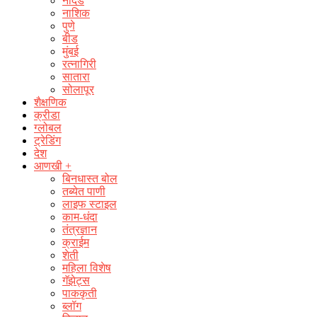
नांदेड
नाशिक
पुणे
बीड
मुंबई
रत्नागिरी
सातारा
सोलापूर
शैक्षणिक
क्रीडा
ग्लोबल
ट्रेडिंग
देश
आणखी +
बिनधास्त बोल
तब्येत पाणी
लाइफ स्टाइल
काम-धंदा
तंत्रज्ञान
क्राईम
शेती
महिला विशेष
गॅझेट्स
पाककृती
ब्लॉग