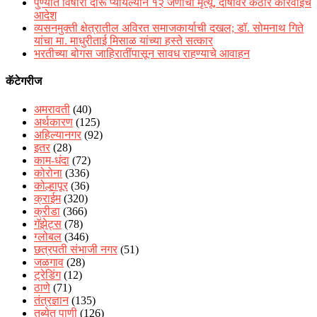
पुण्यात विषारी दारू प्यायल्याने १२ जणांचा मृत्यू, दोषींवर कठोर कारवाईचे
आदेश
व्यसनमुक्ती क्षेत्रातील अविरत समाजकार्याची दखल; डॉ. सोमनाथ गिते
यांचा मा. माधुरीताई मिसाळ यांच्या हस्ते सत्कार
भरतीच्या बोगस जाहिरातींपासून सावध राहण्याचे आवाहन
कॅटेगरीज
अमरावती
(40)
अर्थकारण
(125)
अहिल्यानगर
(92)
इतर
(28)
काम-धंदा
(72)
कोरोना
(336)
कोल्हापूर
(36)
क्राईम
(320)
क्रीडा
(366)
गॅझेट्स
(78)
ग्लोबल
(346)
छत्रपती संभाजी नगर
(51)
जळगाव
(28)
ट्रेडिंग
(12)
ठाणे
(71)
तंत्रज्ञान
(135)
तब्येत पाणी
(126)