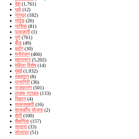
देश
(1,761)
धुळे
(12)
नागपूर
(182)
नांदेड
(26)
नाशिक
(81)
पाककृती
(1)
पुणे
(761)
बीड
(49)
ब्लॉग
(30)
मनोरंजन
(466)
महाराष्ट्र
(5,202)
महिला विशेष
(14)
मुंबई
(1,932)
रक्‍तदान
(8)
रत्नागिरी
(36)
राजकारण
(501)
लाइफ स्टाइल
(133)
विज्ञान
(4)
व्यसनमुक्ती
(16)
शासकीय योजना
(2)
शेती
(100)
शैक्षणिक
(157)
सातारा
(33)
सोलापूर
(51)