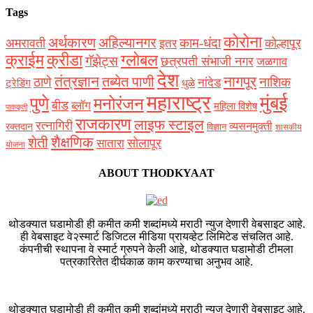
Tags
कोरोना
अर्थकारण
अहिल्यानगर
काम-धंदा
अमरावती
कोल्हापूर
इतर
क्राईम
क्रीडा
ग्लोबल
गॅझेट्स
छत्रपती संभाजी नगर
जळगाव
देश
नागपूर
तंत्रज्ञान
तब्येत पाणी
ठाणे
नाशिक
नांदेड
ट्रेडिंग
धुळे
महाराष्ट्र
मुंबई
पुणे
मनोरंजन
बीड
ब्लॉग
महिला विशेष
पाककृती
राजकारण
लाइफ स्टाइल
रत्नागिरी
व्यसनमुक्ती
रक्‍तदान
विज्ञान
शासकीय
शैक्षणिक
शेती
सोलापूर
सातारा
योजना
ABOUT THODKYAAT
थोडक्यात घडामोडी ही कमीत कमी शब्दांमध्ये मराठी न्युज देणारी वेबसाइट आहे.
ही वेबसाइट वे२स्मार्ट डिजिटल मीडिया प्रायव्हेट लिमिटेड संचलित आहे.
कंपनीची स्थापना वे स्मार्ट ग्रुपने केली आहे, थोडक्यात घडामोडी टीमला
पत्रकारितेत दीर्घकाळ काम करण्याचा अनुभव आहे.
थोडक्यात घडामोडी ही कमीत कमी शब्दांमध्ये मराठी न्युज देणारी वेबसाइट आहे.