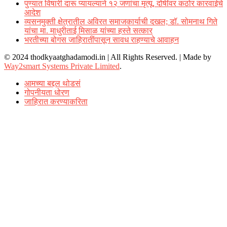
पुण्यात विषारी दारू प्यायल्याने १२ जणांचा मृत्यू, दोषींवर कठोर कारवाईचे
आदेश
व्यसनमुक्ती क्षेत्रातील अविरत समाजकार्याची दखल; डॉ. सोमनाथ गिते
यांचा मा. माधुरीताई मिसाळ यांच्या हस्ते सत्कार
भरतीच्या बोगस जाहिरातींपासून सावध राहण्याचे आवाहन
© 2024 thodkyaatghadamodi.in | All Rights Reserved.
|
Made by
Way2smart Systems Private Limited
.
आमच्या बद्दल थोडसं
गोपनीयता धोरण
जाहिरात करण्याकरिता