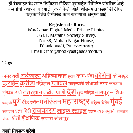
ही वेबसाइट वे२स्मार्ट डिजिटल मीडिया प्रायव्हेट लिमिटेड संचलित आहे.
कंपनीची स्थापना वे स्मार्ट ग्रुपने केली आहे, थोडक्यात घडामोडी टीमला
पत्रकारितेत दीर्घकाळ काम करण्याचा अनुभव आहे.
Registered Office-
Way2smart Digital Media Private Limited
363/1, Maratha Society Survey,
No 38, Mohan Nagar House,
Dhankawadi, Pune-४११०४३
Email
:
info@thodkyaatghadamodi.in
Tags
कोरोना
अर्थकारण
अहिल्यानगर
काम-धंदा
अमरावती
कोल्हापूर
इतर
क्राईम
क्रीडा
ग्लोबल
गॅझेट्स
छत्रपती संभाजी नगर
जळगाव
देश
नागपूर
तंत्रज्ञान
तब्येत पाणी
ठाणे
नाशिक
नांदेड
ट्रेडिंग
धुळे
महाराष्ट्र
मुंबई
पुणे
मनोरंजन
बीड
ब्लॉग
महिला विशेष
पाककृती
राजकारण
लाइफ स्टाइल
रत्नागिरी
व्यसनमुक्ती
रक्‍तदान
विज्ञान
शासकीय
शैक्षणिक
शेती
सोलापूर
सातारा
योजना
काही निवडक श्रेणी