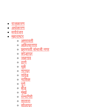
राजकारण
अर्थकारण
मनोरंजन
महाराष्ट्र
अमरावती
अहिल्यानगर
छत्रपती संभाजी नगर
कोल्हापूर
जळगाव
ठाणे
धुळे
नागपूर
नांदेड
नाशिक
पुणे
बीड
मुंबई
रत्नागिरी
सातारा
सोलापूर