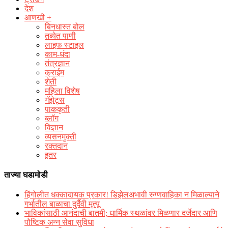
देश
आणखी +
बिनधास्त बोल
तब्येत पाणी
लाइफ स्टाइल
काम-धंदा
तंत्रज्ञान
क्राईम
शेती
महिला विशेष
गॅझेट्स
पाककृती
ब्लॉग
विज्ञान
व्यसनमुक्ती
रक्‍तदान
इतर
ताज्या घडामोडी
हिंगोलीत धक्कादायक प्रकार! डिझेलअभावी रुग्णवाहिका न मिळाल्याने
गर्भातील बाळाचा दुर्दैवी मृत्यू
भाविकांसाठी आनंदाची बातमी; धार्मिक स्थळांवर मिळणार दर्जेदार आणि
पौष्टिक अन्न सेवा सुविधा