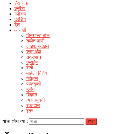
शैक्षणिक
क्रीडा
ग्लोबल
ट्रेडिंग
देश
आणखी +
बिनधास्त बोल
तब्येत पाणी
लाइफ स्टाइल
काम-धंदा
तंत्रज्ञान
क्राईम
शेती
महिला विशेष
गॅझेट्स
पाककृती
ब्लॉग
विज्ञान
व्यसनमुक्ती
रक्‍तदान
इतर
यांचा शोध घ्या :