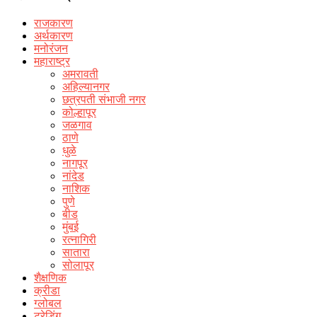
राजकारण
अर्थकारण
मनोरंजन
महाराष्ट्र
अमरावती
अहिल्यानगर
छत्रपती संभाजी नगर
कोल्हापूर
जळगाव
ठाणे
धुळे
नागपूर
नांदेड
नाशिक
पुणे
बीड
मुंबई
रत्नागिरी
सातारा
सोलापूर
शैक्षणिक
क्रीडा
ग्लोबल
ट्रेडिंग