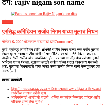
टॅग:
rajiv nigam son name
मनोरंजन
प्रसिद्ध कॉमेडियन राजीव निगम यांच्या मुलाचं निधन
नोव्हेंबर 9, 2020
थोडक्यात घडामोडी टीम
Comment(0)
मुंबई- प्रसिद्ध कॉमेडियन आणि अभिनेते राजीव निगम यांच्या नऊ वर्षीय मुलाचं
निधन झालं. स्वतः राजीव यांनी सोशल मीडियावर ही माहिती दिली. काल ८
नोव्हेंबर रोजी राजीव यांचा वाढदिवस होता. त्यांच्या वाढदिवशीच त्यांच्या मुलाने
अखेरचा श्वास घेतला. मुलाच्या मृत्यूने राजीव यांच्या घरात शोककळा पसरली
आहे. मुलाच्या निधनाबद्दल शोक व्यक्त करत राजीव निगम यांनी फेसबुकवर एक
पोस्ट […]
ताज्या घडामोडी
हिंगोलीत धक्कादायक प्रकार! डिझेलअभावी रुग्णवाहिका न मिळाल्याने
गर्भातील बाळाचा दुर्दैवी मृत्यू
भाविकांसाठी आनंदाची बातमी; धार्मिक स्थळांवर मिळणार दर्जेदार आणि
पौष्टिक अन्न सेवा सुविधा