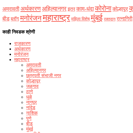
कोरोना
क
अर्थकारण
अहिल्यानगर
काम-धंदा
अमरावती
कोल्हापूर
इतर
महाराष्ट्र
मुंबई
मनोरंजन
बीड
रत्नागिरी
ब्लॉग
महिला विशेष
रक्‍तदान
काही निवडक श्रेणी
राजकारण
अर्थकारण
मनोरंजन
महाराष्ट्र
अमरावती
अहिल्यानगर
छत्रपती संभाजी नगर
कोल्हापूर
जळगाव
ठाणे
धुळे
नागपूर
नांदेड
नाशिक
पुणे
बीड
मुंबई