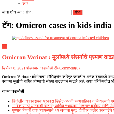
इतर
यांचा शोध घ्या :
टॅग:
Omicron cases in kids india
देश
Omicron Varinat : मुलांमध्ये संसर्गाचे प्रमाण वा
डिसेंबर 8, 2021
थोडक्यात घडामोडी टीम
Comment(0)
Omicron Varinat : कोरोनाचा ओमिक्रॉन व्हॅरिएंट जगातील अनेक देशांमध्ये पसर
वयाच्या मुलांची बाधित होण्याची संख्या वाढल्याचे म्हटले आहे. अशा परिस्थिती
ताज्या घडामोडी
हिंगोलीत धक्कादायक प्रकार! डिझेलअभावी रुग्णवाहिका न मिळाल्याने गर्भाती
भाविकांसाठी आनंदाची बातमी; धार्मिक स्थळांवर मिळणार दर्जेदार आणि पौष
पुण्यात विषारी दारू प्यायल्याने १२ जणांचा मृत्यू, दोषींवर कठोर कारवाईचे