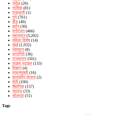
नांदेड
(26)
नाशिक
(81)
पाककृती
(1)
पुणे
(761)
बीड
(49)
ब्लॉग
(30)
मनोरंजन
(466)
महाराष्ट्र
(5,202)
महिला विशेष
(14)
मुंबई
(1,932)
रक्‍तदान
(8)
रत्नागिरी
(36)
राजकारण
(501)
लाइफ स्टाइल
(133)
विज्ञान
(4)
व्यसनमुक्ती
(16)
शासकीय योजना
(2)
शेती
(100)
शैक्षणिक
(157)
सातारा
(33)
सोलापूर
(51)
Tags