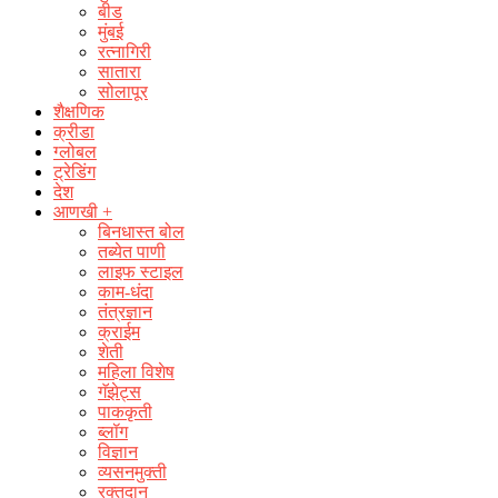
बीड
मुंबई
रत्नागिरी
सातारा
सोलापूर
शैक्षणिक
क्रीडा
ग्लोबल
ट्रेडिंग
देश
आणखी +
बिनधास्त बोल
तब्येत पाणी
लाइफ स्टाइल
काम-धंदा
तंत्रज्ञान
क्राईम
शेती
महिला विशेष
गॅझेट्स
पाककृती
ब्लॉग
विज्ञान
व्यसनमुक्ती
रक्‍तदान