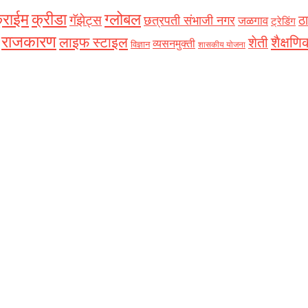
्राईम
क्रीडा
ग्लोबल
गॅझेट्स
ठा
छत्रपती संभाजी नगर
जळगाव
ट्रेडिंग
राजकारण
शैक्षणि
लाइफ स्टाइल
शेती
व्यसनमुक्ती
विज्ञान
शासकीय योजना