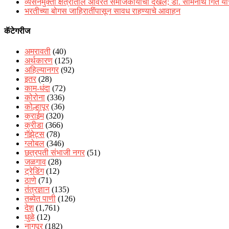
व्यसनमुक्ती क्षेत्रातील अविरत समाजकार्याची दखल; डॉ. सोमनाथ गिते यांच
भरतीच्या बोगस जाहिरातींपासून सावध राहण्याचे आवाहन
कॅटेगरीज
अमरावती
(40)
अर्थकारण
(125)
अहिल्यानगर
(92)
इतर
(28)
काम-धंदा
(72)
कोरोना
(336)
कोल्हापूर
(36)
क्राईम
(320)
क्रीडा
(366)
गॅझेट्स
(78)
ग्लोबल
(346)
छत्रपती संभाजी नगर
(51)
जळगाव
(28)
ट्रेडिंग
(12)
ठाणे
(71)
तंत्रज्ञान
(135)
तब्येत पाणी
(126)
देश
(1,761)
धुळे
(12)
नागपूर
(182)