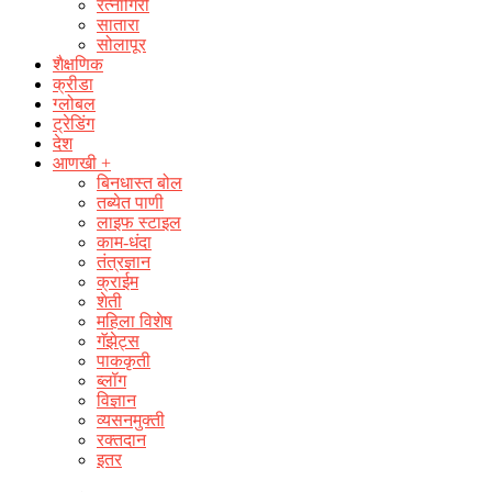
रत्नागिरी
सातारा
सोलापूर
शैक्षणिक
क्रीडा
ग्लोबल
ट्रेडिंग
देश
आणखी +
बिनधास्त बोल
तब्येत पाणी
लाइफ स्टाइल
काम-धंदा
तंत्रज्ञान
क्राईम
शेती
महिला विशेष
गॅझेट्स
पाककृती
ब्लॉग
विज्ञान
व्यसनमुक्ती
रक्‍तदान
इतर