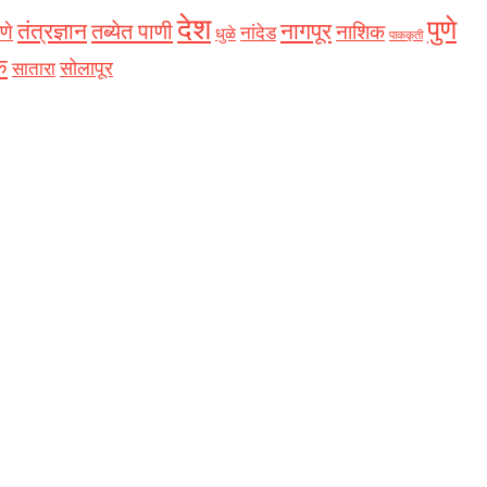
देश
पुणे
नागपूर
तंत्रज्ञान
तब्येत पाणी
णे
नाशिक
नांदेड
धुळे
पाककृती
क
सोलापूर
सातारा