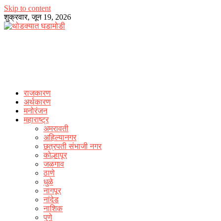
Skip to content
शुक्रवार, जून 19, 2026
राजकारण
अर्थकारण
मनोरंजन
महाराष्ट्र
अमरावती
अहिल्यानगर
छत्रपती संभाजी नगर
कोल्हापूर
जळगाव
ठाणे
धुळे
नागपूर
नांदेड
नाशिक
पुणे