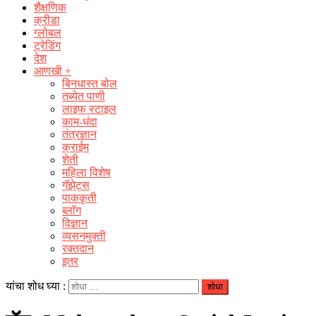
शैक्षणिक
क्रीडा
ग्लोबल
ट्रेडिंग
देश
आणखी +
बिनधास्त बोल
तब्येत पाणी
लाइफ स्टाइल
काम-धंदा
तंत्रज्ञान
क्राईम
शेती
महिला विशेष
गॅझेट्स
पाककृती
ब्लॉग
विज्ञान
व्यसनमुक्ती
रक्‍तदान
इतर
यांचा शोध घ्या :