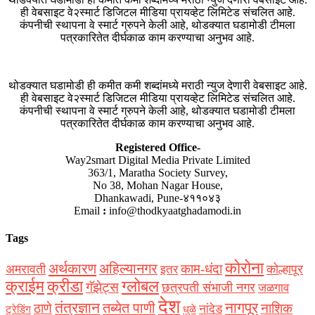
ही वेबसाइट वे२स्मार्ट डिजिटल मीडिया प्रायव्हेट लिमिटेड संचलित आहे.
कंपनीची स्थापना वे स्मार्ट ग्रुपने केली आहे, थोडक्यात घडामोडी टीमला
पत्रकारितेत दीर्घकाळ काम करण्याचा अनुभव आहे.
थोडक्यात घडामोडी ही कमीत कमी शब्दांमध्ये मराठी न्युज देणारी वेबसाइट आहे.
ही वेबसाइट वे२स्मार्ट डिजिटल मीडिया प्रायव्हेट लिमिटेड संचलित आहे.
कंपनीची स्थापना वे स्मार्ट ग्रुपने केली आहे, थोडक्यात घडामोडी टीमला
पत्रकारितेत दीर्घकाळ काम करण्याचा अनुभव आहे.
Registered Office-
Way2smart Digital Media Private Limited
363/1, Maratha Society Survey,
No 38, Mohan Nagar House,
Dhankawadi, Pune-४११०४३
Email
:
info@thodkyaatghadamodi.in
Tags
कोरोना
अर्थकारण
अहिल्यानगर
काम-धंदा
अमरावती
कोल्हापूर
इतर
क्राईम
क्रीडा
ग्लोबल
गॅझेट्स
छत्रपती संभाजी नगर
जळगाव
देश
नागपूर
तंत्रज्ञान
तब्येत पाणी
ठाणे
नाशिक
नांदेड
ट्रेडिंग
धुळे