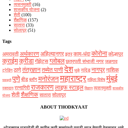
व्यसनमुक्ती
(16)
शासकीय योजना
(2)
शेती
(100)
शैक्षणिक
(157)
सातारा
(33)
सोलापूर
(51)
Tags
कोरोना
अर्थकारण
अहिल्यानगर
काम-धंदा
अमरावती
कोल्हापूर
इतर
क्राईम
क्रीडा
ग्लोबल
गॅझेट्स
छत्रपती संभाजी नगर
जळगाव
देश
नागपूर
तंत्रज्ञान
तब्येत पाणी
ठाणे
नाशिक
नांदेड
ट्रेडिंग
धुळे
महाराष्ट्र
मुंबई
पुणे
मनोरंजन
बीड
ब्लॉग
महिला विशेष
पाककृती
राजकारण
लाइफ स्टाइल
रत्नागिरी
व्यसनमुक्ती
रक्‍तदान
विज्ञान
शासकीय
शैक्षणिक
शेती
सोलापूर
सातारा
योजना
ABOUT THODKYAAT
थोडक्यात घडामोडी ही कमीत कमी शब्दांमध्ये मराठी न्युज देणारी वेबसाइट आहे.