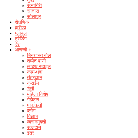
रत्नागिरी
सातारा
सोलापूर
शैक्षणिक
क्रीडा
ग्लोबल
ट्रेडिंग
देश
आणखी +
बिनधास्त बोल
तब्येत पाणी
लाइफ स्टाइल
काम-धंदा
तंत्रज्ञान
क्राईम
शेती
महिला विशेष
गॅझेट्स
पाककृती
ब्लॉग
विज्ञान
व्यसनमुक्ती
रक्‍तदान
इतर