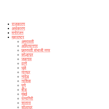
राजकारण
अर्थकारण
मनोरंजन
महाराष्ट्र
अमरावती
अहिल्यानगर
छत्रपती संभाजी नगर
कोल्हापूर
जळगाव
ठाणे
धुळे
नागपूर
नांदेड
नाशिक
पुणे
बीड
मुंबई
रत्नागिरी
सातारा
सोलापूर