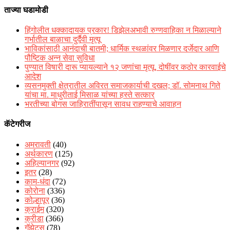
ताज्या घडामोडी
हिंगोलीत धक्कादायक प्रकार! डिझेलअभावी रुग्णवाहिका न मिळाल्याने
गर्भातील बाळाचा दुर्दैवी मृत्यू
भाविकांसाठी आनंदाची बातमी; धार्मिक स्थळांवर मिळणार दर्जेदार आणि
पौष्टिक अन्न सेवा सुविधा
पुण्यात विषारी दारू प्यायल्याने १२ जणांचा मृत्यू, दोषींवर कठोर कारवाईचे
आदेश
व्यसनमुक्ती क्षेत्रातील अविरत समाजकार्याची दखल; डॉ. सोमनाथ गिते
यांचा मा. माधुरीताई मिसाळ यांच्या हस्ते सत्कार
भरतीच्या बोगस जाहिरातींपासून सावध राहण्याचे आवाहन
कॅटेगरीज
अमरावती
(40)
अर्थकारण
(125)
अहिल्यानगर
(92)
इतर
(28)
काम-धंदा
(72)
कोरोना
(336)
कोल्हापूर
(36)
क्राईम
(320)
क्रीडा
(366)
गॅझेट्स
(78)