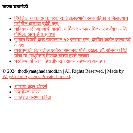
ताज्या घडामोडी
हिंगोलीत धक्कादायक प्रकार! डिझेलअभावी रुग्णवाहिका न मिळाल्याने
गर्भातील बाळाचा दुर्दैवी मृत्यू
भाविकांसाठी आनंदाची बातमी; धार्मिक स्थळांवर मिळणार दर्जेदार आणि
पौष्टिक अन्न सेवा सुविधा
पुण्यात विषारी दारू प्यायल्याने १२ जणांचा मृत्यू, दोषींवर कठोर कारवाईचे
आदेश
व्यसनमुक्ती क्षेत्रातील अविरत समाजकार्याची दखल; डॉ. सोमनाथ गिते
यांचा मा. माधुरीताई मिसाळ यांच्या हस्ते सत्कार
भरतीच्या बोगस जाहिरातींपासून सावध राहण्याचे आवाहन
© 2024 thodkyaatghadamodi.in | All Rights Reserved.
|
Made by
Way2smart Systems Private Limited
.
आमच्या बद्दल थोडसं
गोपनीयता धोरण
जाहिरात करण्याकरिता