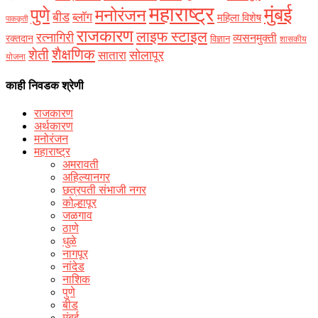
महाराष्ट्र
मुंबई
पुणे
मनोरंजन
बीड
ब्लॉग
महिला विशेष
पाककृती
राजकारण
लाइफ स्टाइल
रत्नागिरी
व्यसनमुक्ती
रक्‍तदान
विज्ञान
शासकीय
शैक्षणिक
शेती
सोलापूर
सातारा
योजना
काही निवडक श्रेणी
राजकारण
अर्थकारण
मनोरंजन
महाराष्ट्र
अमरावती
अहिल्यानगर
छत्रपती संभाजी नगर
कोल्हापूर
जळगाव
ठाणे
धुळे
नागपूर
नांदेड
नाशिक
पुणे
बीड
मुंबई