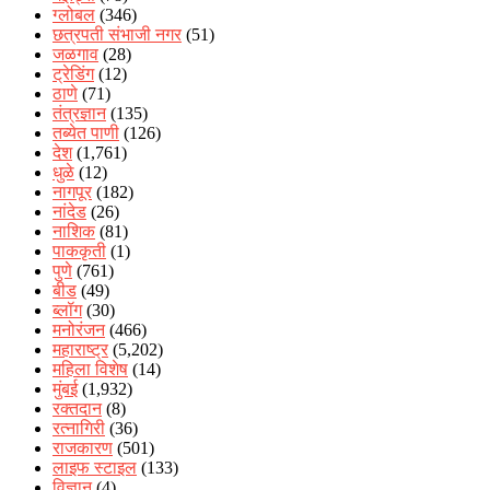
ग्लोबल
(346)
छत्रपती संभाजी नगर
(51)
जळगाव
(28)
ट्रेडिंग
(12)
ठाणे
(71)
तंत्रज्ञान
(135)
तब्येत पाणी
(126)
देश
(1,761)
धुळे
(12)
नागपूर
(182)
नांदेड
(26)
नाशिक
(81)
पाककृती
(1)
पुणे
(761)
बीड
(49)
ब्लॉग
(30)
मनोरंजन
(466)
महाराष्ट्र
(5,202)
महिला विशेष
(14)
मुंबई
(1,932)
रक्‍तदान
(8)
रत्नागिरी
(36)
राजकारण
(501)
लाइफ स्टाइल
(133)
विज्ञान
(4)