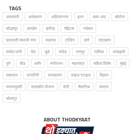
TAGS
अमरावती
अर्थकारण
अहिल्यानगर
इतर
काम-धंदा
कोरोना
कोल्हापूर
क्राईम
क्रीडा
गॅझेट्स
ग्लोबल
छत्रपती संभाजी नगर
जळगाव
ट्रेडिंग
ठाणे
तंत्रज्ञान
तब्येत पाणी
देश
धुळे
नांदेड
नागपूर
नाशिक
पाककृती
पुणे
बीड
ब्लॉग
मनोरंजन
महाराष्ट्र
महिला विशेष
मुंबई
रक्‍तदान
रत्नागिरी
राजकारण
लाइफ स्टाइल
विज्ञान
व्यसनमुक्ती
शासकीय योजना
शेती
शैक्षणिक
सातारा
सोलापूर
ABOUT THODKYAAT