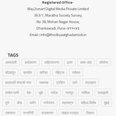
Registered Office-
Way2smart Digital Media Private Limited
363/1, Maratha Society Survey,
No 38, Mohan Nagar House,
Dhankawadi, Pune-४११०४३
Email
:
info@thodkyaatghadamodi.in
TAGS
अमरावती
अर्थकारण
अहिल्यानगर
इतर
काम-धंदा
कोरोना
कोल्हापूर
क्राईम
क्रीडा
गॅझेट्स
ग्लोबल
छत्रपती संभाजी नगर
जळगाव
ट्रेडिंग
ठाणे
तंत्रज्ञान
तब्येत पाणी
देश
धुळे
नांदेड
नागपूर
नाशिक
पाककृती
पुणे
बीड
ब्लॉग
मनोरंजन
महाराष्ट्र
महिला विशेष
मुंबई
रक्‍तदान
रत्नागिरी
राजकारण
लाइफ स्टाइल
विज्ञान