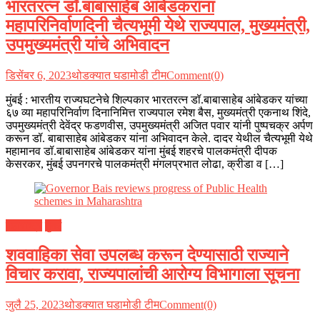
भारतरत्न डॉ.बाबासाहेब आंबेडकरांना
महापरिनिर्वाणदिनी चैत्यभूमी येथे राज्यपाल, मुख्यमंत्री,
उपमुख्यमंत्री यांचे अभिवादन
डिसेंबर 6, 2023
थोडक्यात घडामोडी टीम
Comment(0)
मुंबई : भारतीय राज्यघटनेचे शिल्पकार भारतरत्न डॉ.बाबासाहेब आंबेडकर यांच्या
६७ व्या महापरिनिर्वाण दिनानिमित्त राज्यपाल रमेश बैस, मुख्यमंत्री एकनाथ शिंदे,
उपमुख्यमंत्री देवेंद्र फडणवीस, उपमुख्यमंत्री अजित पवार यांनी पुष्पचक्र अर्पण
करून डॉ. बाबासाहेब आंबेडकर यांना अभिवादन केले. दादर येथील चैत्यभूमी येथे
महामानव डॉ.बाबासाहेब आंबेडकर यांना मुंबई शहरचे पालकमंत्री दीपक
केसरकर, मुंबई उपनगरचे पालकमंत्री मंगलप्रभात लोढा, क्रीडा व […]
महाराष्ट्र
मुंबई
शववाहिका सेवा उपलब्ध करून देण्यासाठी राज्याने
विचार करावा, राज्यपालांची आरोग्य विभागाला सूचना
जुलै 25, 2023
थोडक्यात घडामोडी टीम
Comment(0)