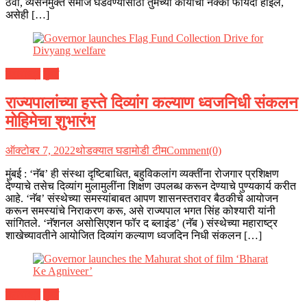
ठेवा, व्यसनमुक्त समाज घडवण्यासाठी तुमच्या कार्याचा नक्की फायदा होईल,
असेही […]
महाराष्ट्र
मुंबई
राज्यपालांच्या हस्ते दिव्यांग कल्याण ध्वजनिधी संकलन
मोहिमेचा शुभारंभ
ऑक्टोबर 7, 2022
थोडक्यात घडामोडी टीम
Comment(0)
मुंबई : ‘नॅब’ ही संस्था दृष्टिबाधित, बहुविकलांग व्यक्तींना रोजगार प्रशिक्षण
देण्याचे तसेच दिव्यांग मुलामुलींना शिक्षण उपलब्ध करून देण्याचे पुण्यकार्य करीत
आहे. ‘नॅब’ संस्थेच्या समस्यांबाबत आपण शासनस्तरावर बैठकीचे आयोजन
करून समस्यांचे निराकरण करू, असे राज्यपाल भगत सिंह कोश्यारी यांनी
सांगितले. ‘नॅशनल असोसिएशन फॉर द ब्लाइंड’ (नॅब ) संस्थेच्या महाराष्ट्र
शाखेच्यावतीने आयोजित दिव्यांग कल्याण ध्वजदिन निधी संकलन […]
महाराष्ट्र
मुंबई