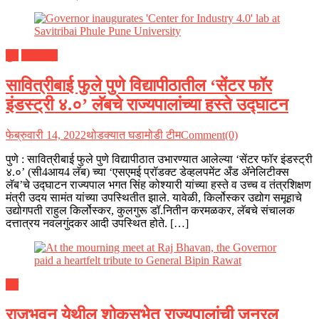
पुणे
महाराष्ट्र
सावित्रीबाई फुले पुणे विद्यापीठातील ‘सेंटर फॉर
इंडस्ट्री ४.०’ लॅबचे राज्यपालांच्या हस्ते उद्घाटन
फेब्रुवारी 14, 2022
थोडक्यात घडामोडी टीम
Comment(0)
पुणे : सावित्रीबाई फुले पुणे विद्यापीठात उभारण्यात आलेल्या ‘सेंटर फॉर इंडस्ट्री
४.०’ (सी4आय4 लॅब) च्या ‘एसएमई प्रॉडक्ट डेव्हलपमेंट अँड ॲनेलिटीक्स
लॅब’चे उद्घाटन राज्यपाल भगत सिंह कोश्यारी यांच्या हस्ते व उच्च व तंत्रशिक्षण
मंत्री उदय सामंत यांच्या उपस्थितीत झाले. यावेळी, किर्लोस्कर उद्योग समूहाचे
उद्योगपती राहुल किर्लोस्कर, कुलगुरू डॉ.नितीन करमळकर, लॅबचे संचालक
दत्तात्रय नवलगुंदकर आदी उपस्थित होते. […]
देश
राजभवन येथील शोकसभेत राज्यपालांची जनरल