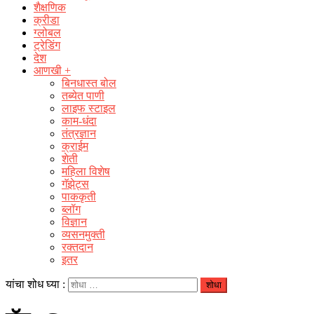
शैक्षणिक
क्रीडा
ग्लोबल
ट्रेडिंग
देश
आणखी +
बिनधास्त बोल
तब्येत पाणी
लाइफ स्टाइल
काम-धंदा
तंत्रज्ञान
क्राईम
शेती
महिला विशेष
गॅझेट्स
पाककृती
ब्लॉग
विज्ञान
व्यसनमुक्ती
रक्‍तदान
इतर
यांचा शोध घ्या :