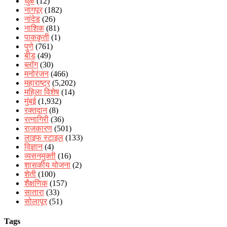
धुळे
(12)
नागपूर
(182)
नांदेड
(26)
नाशिक
(81)
पाककृती
(1)
पुणे
(761)
बीड
(49)
ब्लॉग
(30)
मनोरंजन
(466)
महाराष्ट्र
(5,202)
महिला विशेष
(14)
मुंबई
(1,932)
रक्‍तदान
(8)
रत्नागिरी
(36)
राजकारण
(501)
लाइफ स्टाइल
(133)
विज्ञान
(4)
व्यसनमुक्ती
(16)
शासकीय योजना
(2)
शेती
(100)
शैक्षणिक
(157)
सातारा
(33)
सोलापूर
(51)
Tags