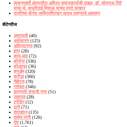
व्यसनमुक्ती क्षेत्रातील अविरत समाजकार्याची दखल; डॉ. सोमनाथ गिते
यांचा मा. माधुरीताई मिसाळ यांच्या हस्ते सत्कार
भरतीच्या बोगस जाहिरातींपासून सावध राहण्याचे आवाहन
कॅटेगरीज
अमरावती
(40)
अर्थकारण
(125)
अहिल्यानगर
(92)
इतर
(28)
काम-धंदा
(72)
कोरोना
(336)
कोल्हापूर
(36)
क्राईम
(320)
क्रीडा
(366)
गॅझेट्स
(78)
ग्लोबल
(346)
छत्रपती संभाजी नगर
(51)
जळगाव
(28)
ट्रेडिंग
(12)
ठाणे
(71)
तंत्रज्ञान
(135)
तब्येत पाणी
(126)
देश
(1,761)