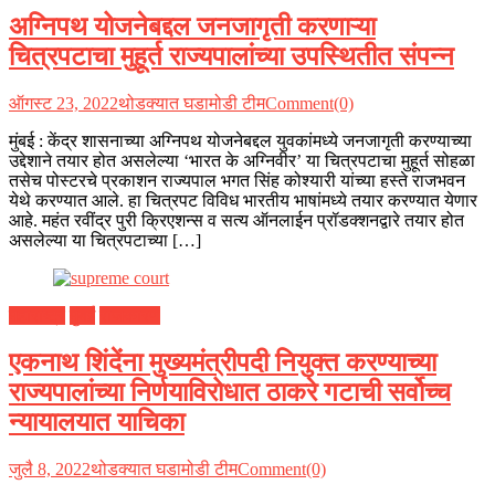
अग्निपथ योजनेबद्दल जनजागृती करणाऱ्या
चित्रपटाचा मुहूर्त राज्यपालांच्या उपस्थितीत संपन्न
ऑगस्ट 23, 2022
थोडक्यात घडामोडी टीम
Comment(0)
मुंबई : केंद्र शासनाच्या अग्निपथ योजनेबद्दल युवकांमध्ये जनजागृती करण्याच्या
उद्देशाने तयार होत असलेल्या ‘भारत के अग्निवीर’ या चित्रपटाचा मुहूर्त सोहळा
तसेच पोस्टरचे प्रकाशन राज्यपाल भगत सिंह कोश्यारी यांच्या हस्ते राजभवन
येथे करण्यात आले. हा चित्रपट विविध भारतीय भाषांमध्ये तयार करण्यात येणार
आहे. महंत रवींद्र पुरी क्रिएशन्स व सत्य ऑनलाईन प्रॉडक्शनद्वारे तयार होत
असलेल्या या चित्रपटाच्या […]
महाराष्ट्र
मुंबई
राजकारण
एकनाथ शिंदेंना मुख्यमंत्रीपदी नियुक्त करण्याच्या
राज्यपालांच्या निर्णयाविरोधात ठाकरे गटाची सर्वोच्च
न्यायालयात याचिका
जुलै 8, 2022
थोडक्यात घडामोडी टीम
Comment(0)