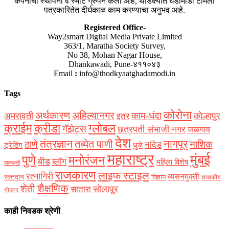
कंपनीची स्थापना वे स्मार्ट ग्रुपने केली आहे, थोडक्यात घडामोडी टीमला
पत्रकारितेत दीर्घकाळ काम करण्याचा अनुभव आहे.
Registered Office-
Way2smart Digital Media Private Limited
363/1, Maratha Society Survey,
No 38, Mohan Nagar House,
Dhankawadi, Pune-४११०४३
Email
:
info@thodkyaatghadamodi.in
Tags
कोरोना
अर्थकारण
अहिल्यानगर
काम-धंदा
अमरावती
कोल्हापूर
इतर
क्राईम
क्रीडा
ग्लोबल
गॅझेट्स
छत्रपती संभाजी नगर
जळगाव
देश
नागपूर
तंत्रज्ञान
तब्येत पाणी
ठाणे
नाशिक
नांदेड
ट्रेडिंग
धुळे
महाराष्ट्र
मुंबई
पुणे
मनोरंजन
बीड
ब्लॉग
महिला विशेष
पाककृती
राजकारण
लाइफ स्टाइल
रत्नागिरी
व्यसनमुक्ती
रक्‍तदान
विज्ञान
शासकीय
शैक्षणिक
शेती
सोलापूर
सातारा
योजना
काही निवडक श्रेणी