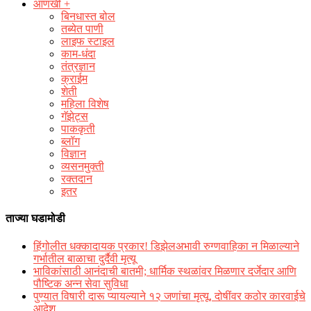
आणखी +
बिनधास्त बोल
तब्येत पाणी
लाइफ स्टाइल
काम-धंदा
तंत्रज्ञान
क्राईम
शेती
महिला विशेष
गॅझेट्स
पाककृती
ब्लॉग
विज्ञान
व्यसनमुक्ती
रक्‍तदान
इतर
ताज्या घडामोडी
हिंगोलीत धक्कादायक प्रकार! डिझेलअभावी रुग्णवाहिका न मिळाल्याने
गर्भातील बाळाचा दुर्दैवी मृत्यू
भाविकांसाठी आनंदाची बातमी; धार्मिक स्थळांवर मिळणार दर्जेदार आणि
पौष्टिक अन्न सेवा सुविधा
पुण्यात विषारी दारू प्यायल्याने १२ जणांचा मृत्यू, दोषींवर कठोर कारवाईचे
आदेश