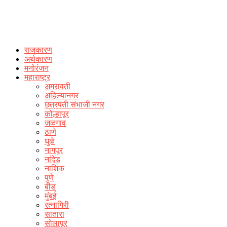
राजकारण
अर्थकारण
मनोरंजन
महाराष्ट्र
अमरावती
अहिल्यानगर
छत्रपती संभाजी नगर
कोल्हापूर
जळगाव
ठाणे
धुळे
नागपूर
नांदेड
नाशिक
पुणे
बीड
मुंबई
रत्नागिरी
सातारा
सोलापूर