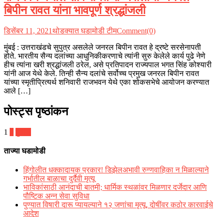
बिपीन रावत यांना भावपूर्ण श्रद्धांजली
डिसेंबर 11, 2021
थोडक्यात घडामोडी टीम
Comment(0)
मुंबई : उत्तराखंडचे सुपुत्र असलेले जनरल बिपीन रावत हे द्रष्टे सरसेनापती
होते. भारतीय सैन्य दलांच्या आधुनिकीकरणाचे त्यांनी सुरु केलेले कार्य पुढे नेणे
हीच त्यांना खरी श्रद्धांजली ठरेल, असे प्रतिपादन राज्यपाल भगत सिंह कोश्यारी
यांनी आज येथे केले. तिन्ही सैन्य दलांचे सर्वोच्च प्रमुख जनरल बिपीन रावत
यांच्या स्मृतीप्रित्यर्थ शनिवारी राजभवन येथे एका शोकसभेचे आयोजन करण्यात
आले […]
पोस्ट्स पृष्ठांकन
1
2
पुढील
ताज्या घडामोडी
हिंगोलीत धक्कादायक प्रकार! डिझेलअभावी रुग्णवाहिका न मिळाल्याने
गर्भातील बाळाचा दुर्दैवी मृत्यू
भाविकांसाठी आनंदाची बातमी; धार्मिक स्थळांवर मिळणार दर्जेदार आणि
पौष्टिक अन्न सेवा सुविधा
पुण्यात विषारी दारू प्यायल्याने १२ जणांचा मृत्यू, दोषींवर कठोर कारवाईचे
आदेश