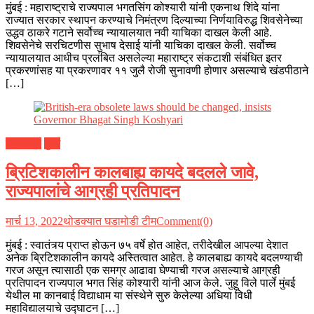
मुंबई : महाराष्ट्राचे राज्यपाल भगतसिंग कोश्यारी यांनी एकनाथ शिंदे यांना
राज्यात सरकार स्थापन करण्याचे निमंत्रण दिल्याच्या निर्णयाविरुद्ध शिवसेनेच्या
उद्धव ठाकरे गटाने सर्वोच्च न्यायालयात नवी याचिका दाखल केली आहे.
शिवसेनेचे सरचिटणीस सुभाष देसाई यांनी याचिका दाखल केली. सर्वोच्च
न्यायालयात आधीच प्रलंबित असलेल्या महाराष्ट्र संकटाशी संबंधित इतर
प्रकरणांसह या प्रकरणावर ११ जुलै रोजी सुनावणी होणार असल्याचे खंडपीठाने
[…]
महाराष्ट्र
मुंबई
ब्रिटिशकालीन कालबाह्य कायदे बदलले जावे,
राज्यपालांचे आग्रही प्रतिपादन
मार्च 13, 2022
थोडक्यात घडामोडी टीम
Comment(0)
मुंबई : स्वातंत्र्य प्राप्त होऊन ७५ वर्षे होत आहेत, तरीदेखील आपल्या देशात
अनेक ब्रिटिशकालीन कायदे अस्तित्वात आहेत. हे कालबाह्य कायदे बदलण्याची
गरज असून त्यासाठी एक समग्र आढावा घेण्याची गरज असल्याचे आग्रही
प्रतिपादन राज्यपाल भगत सिंह कोश्यारी यांनी आज केले. जुहू विले पार्ले मुंबई
येथील मा कानबाई विद्याधाम या संस्थेने सुरु केलेल्या अधिया विधी
महाविद्यालयाचे उद्घाटन […]