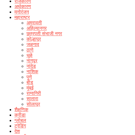
राजकारण
अर्थकारण
मनोरंजन
महाराष्ट्र
अमरावती
अहिल्यानगर
छत्रपती संभाजी नगर
कोल्हापूर
जळगाव
ठाणे
धुळे
नागपूर
नांदेड
नाशिक
पुणे
बीड
मुंबई
रत्नागिरी
सातारा
सोलापूर
शैक्षणिक
क्रीडा
ग्लोबल
ट्रेडिंग
देश