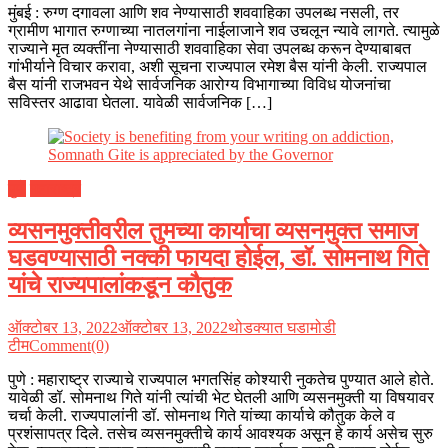
मुंबई : रुग्ण दगावला आणि शव नेण्यासाठी शववाहिका उपलब्ध नसली, तर
ग्रामीण भागात रुग्णाच्या नातलगांना नाईलाजाने शव उचलून न्यावे लागते. त्यामुळे
राज्याने मृत व्यक्तींना नेण्यासाठी शववाहिका सेवा उपलब्ध करून देण्याबाबत
गांभीर्याने विचार करावा, अशी सूचना राज्यपाल रमेश बैस यांनी केली. राज्यपाल
बैस यांनी राजभवन येथे सार्वजनिक आरोग्य विभागाच्या विविध योजनांचा
सविस्तर आढावा घेतला. यावेळी सार्वजनिक […]
पुणे
महाराष्ट्र
व्यसनमुक्तीवरील तुमच्या कार्याचा व्यसनमुक्त समाज
घडवण्यासाठी नक्की फायदा होईल, डॉ. सोमनाथ गिते
यांचे राज्यपालांकडून कौतुक
ऑक्टोबर 13, 2022
ऑक्टोबर 13, 2022
थोडक्यात घडामोडी
टीम
Comment(0)
पुणे : महाराष्ट्र राज्याचे राज्यपाल भगतसिंह कोश्यारी नुकतेच पुण्यात आले होते.
यावेळी डॉ. सोमनाथ गिते यांनी त्यांची भेट घेतली आणि व्यसनमुक्ती या विषयावर
चर्चा केली. राज्यपालांनी डॉ. सोमनाथ गिते यांच्या कार्याचे कौतुक केले व
प्रशंसापत्र दिले. तसेच व्यसनमुक्तीचे कार्य आवश्यक असून हे कार्य असेच सुरु