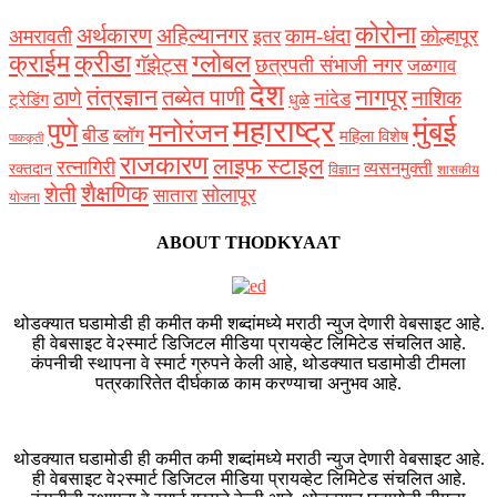
कोरोना
अर्थकारण
अहिल्यानगर
काम-धंदा
अमरावती
कोल्हापूर
इतर
क्राईम
क्रीडा
ग्लोबल
गॅझेट्स
छत्रपती संभाजी नगर
जळगाव
देश
नागपूर
तंत्रज्ञान
तब्येत पाणी
ठाणे
नाशिक
नांदेड
ट्रेडिंग
धुळे
महाराष्ट्र
मुंबई
पुणे
मनोरंजन
बीड
ब्लॉग
महिला विशेष
पाककृती
राजकारण
लाइफ स्टाइल
रत्नागिरी
व्यसनमुक्ती
रक्‍तदान
विज्ञान
शासकीय
शैक्षणिक
शेती
सोलापूर
सातारा
योजना
ABOUT THODKYAAT
थोडक्यात घडामोडी ही कमीत कमी शब्दांमध्ये मराठी न्युज देणारी वेबसाइट आहे.
ही वेबसाइट वे२स्मार्ट डिजिटल मीडिया प्रायव्हेट लिमिटेड संचलित आहे.
कंपनीची स्थापना वे स्मार्ट ग्रुपने केली आहे, थोडक्यात घडामोडी टीमला
पत्रकारितेत दीर्घकाळ काम करण्याचा अनुभव आहे.
थोडक्यात घडामोडी ही कमीत कमी शब्दांमध्ये मराठी न्युज देणारी वेबसाइट आहे.
ही वेबसाइट वे२स्मार्ट डिजिटल मीडिया प्रायव्हेट लिमिटेड संचलित आहे.