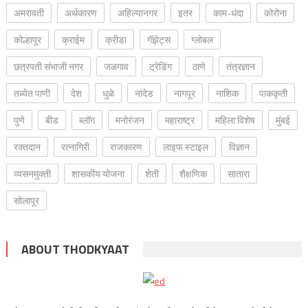
अमरावती
अर्थकारण
अहिल्यानगर
इतर
काम-धंदा
कोरोना
कोल्हापूर
क्राईम
क्रीडा
गॅझेट्स
ग्लोबल
छत्रपती संभाजी नगर
जळगाव
ट्रेडिंग
ठाणे
तंत्रज्ञान
तब्येत पाणी
देश
धुळे
नांदेड
नागपूर
नाशिक
पाककृती
पुणे
बीड
ब्लॉग
मनोरंजन
महाराष्ट्र
महिला विशेष
मुंबई
रक्‍तदान
रत्नागिरी
राजकारण
लाइफ स्टाइल
विज्ञान
व्यसनमुक्ती
शासकीय योजना
शेती
शैक्षणिक
सातारा
सोलापूर
ABOUT THODKYAAT