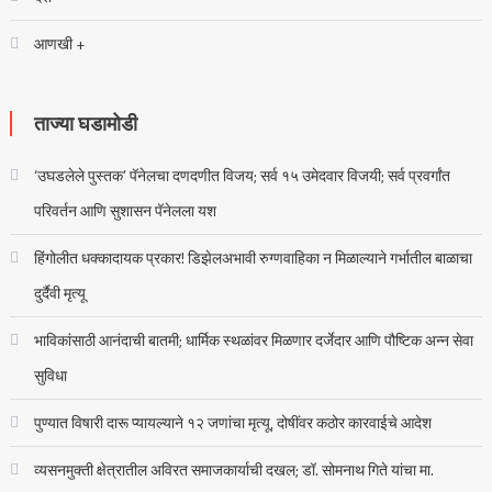
आणखी +
ताज्या घडामोडी
‘उघडलेले पुस्तक’ पॅनेलचा दणदणीत विजय; सर्व १५ उमेदवार विजयी; सर्व प्रवर्गांत
परिवर्तन आणि सुशासन पॅनेलला यश
हिंगोलीत धक्कादायक प्रकार! डिझेलअभावी रुग्णवाहिका न मिळाल्याने गर्भातील बाळाचा
दुर्दैवी मृत्यू
भाविकांसाठी आनंदाची बातमी; धार्मिक स्थळांवर मिळणार दर्जेदार आणि पौष्टिक अन्न सेवा
सुविधा
पुण्यात विषारी दारू प्यायल्याने १२ जणांचा मृत्यू, दोषींवर कठोर कारवाईचे आदेश
व्यसनमुक्ती क्षेत्रातील अविरत समाजकार्याची दखल; डॉ. सोमनाथ गिते यांचा मा.