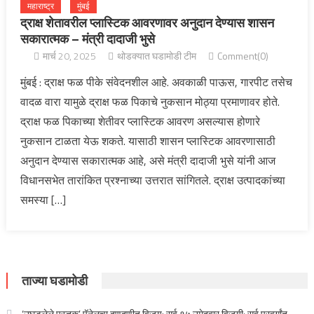
महाराष्ट्र
मुंबई
द्राक्ष शेतावरील प्लास्टिक आवरणावर अनुदान देण्यास शासन
सकारात्मक – मंत्री दादाजी भुसे
मार्च 20, 2025
थोडक्यात घडामोडी टीम
Comment(0)
मुंबई : द्राक्ष फळ पीके संवेदनशील आहे. अवकाळी पाऊस, गारपीट तसेच
वादळ वारा यामुळे द्राक्ष फळ पिकाचे नुकसान मोठ्या प्रमाणावर होते.
द्राक्ष फळ पिकाच्या शेतीवर प्लास्टिक आवरण असल्यास होणारे
नुकसान टाळता येऊ शकते. यासाठी शासन प्लास्टिक आवरणासाठी
अनुदान देण्यास सकारात्मक आहे, असे मंत्री दादाजी भुसे यांनी आज
विधानसभेत तारांकित प्रश्नाच्या उत्तरात सांगितले. द्राक्ष उत्पादकांच्या
समस्या […]
ताज्या घडामोडी
‘उघडलेले पुस्तक’ पॅनेलचा दणदणीत विजय; सर्व १५ उमेदवार विजयी; सर्व प्रवर्गांत