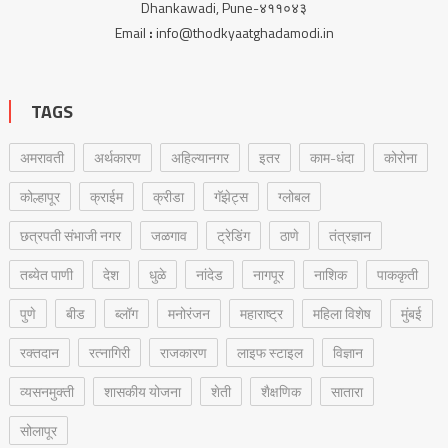
Dhankawadi, Pune-४११०४३
Email
:
info@thodkyaatghadamodi.in
TAGS
अमरावती
अर्थकारण
अहिल्यानगर
इतर
काम-धंदा
कोरोना
कोल्हापूर
क्राईम
क्रीडा
गॅझेट्स
ग्लोबल
छत्रपती संभाजी नगर
जळगाव
ट्रेडिंग
ठाणे
तंत्रज्ञान
तब्येत पाणी
देश
धुळे
नांदेड
नागपूर
नाशिक
पाककृती
पुणे
बीड
ब्लॉग
मनोरंजन
महाराष्ट्र
महिला विशेष
मुंबई
रक्‍तदान
रत्नागिरी
राजकारण
लाइफ स्टाइल
विज्ञान
व्यसनमुक्ती
शासकीय योजना
शेती
शैक्षणिक
सातारा
सोलापूर