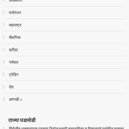
अर्थकारण
मनोरंजन
महाराष्ट्र
शैक्षणिक
क्रीडा
ग्लोबल
ट्रेडिंग
देश
आणखी +
ताज्या घडामोडी
हिंगोलीत धक्कादायक प्रकार! डिझेलअभावी रुग्णवाहिका न मिळाल्याने गर्भातील बाळाचा