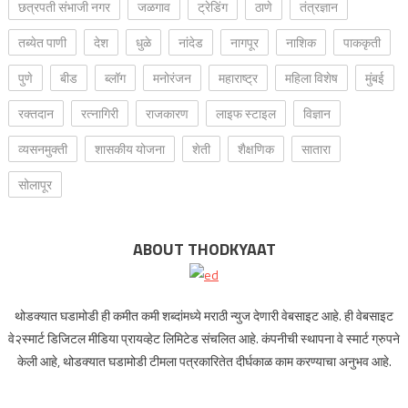
छत्रपती संभाजी नगर
जळगाव
ट्रेडिंग
ठाणे
तंत्रज्ञान
तब्येत पाणी
देश
धुळे
नांदेड
नागपूर
नाशिक
पाककृती
पुणे
बीड
ब्लॉग
मनोरंजन
महाराष्ट्र
महिला विशेष
मुंबई
रक्‍तदान
रत्नागिरी
राजकारण
लाइफ स्टाइल
विज्ञान
व्यसनमुक्ती
शासकीय योजना
शेती
शैक्षणिक
सातारा
सोलापूर
ABOUT THODKYAAT
थोडक्यात घडामोडी ही कमीत कमी शब्दांमध्ये मराठी न्युज देणारी वेबसाइट आहे. ही वेबसाइट
वे२स्मार्ट डिजिटल मीडिया प्रायव्हेट लिमिटेड संचलित आहे. कंपनीची स्थापना वे स्मार्ट ग्रुपने
केली आहे, थोडक्यात घडामोडी टीमला पत्रकारितेत दीर्घकाळ काम करण्याचा अनुभव आहे.