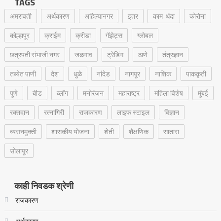
TAGS
अमरावती
अर्थकारण
अहिल्यानगर
इतर
काम-धंदा
कोरोना
कोल्हापूर
क्राईम
क्रीडा
गॅझेट्स
ग्लोबल
छत्रपती संभाजी नगर
जळगाव
ट्रेडिंग
ठाणे
तंत्रज्ञान
तब्येत पाणी
देश
धुळे
नांदेड
नागपूर
नाशिक
पाककृती
पुणे
बीड
ब्लॉग
मनोरंजन
महाराष्ट्र
महिला विशेष
मुंबई
रक्‍तदान
रत्नागिरी
राजकारण
लाइफ स्टाइल
विज्ञान
व्यसनमुक्ती
शासकीय योजना
शेती
शैक्षणिक
सातारा
सोलापूर
काही निवडक श्रेणी
राजकारण