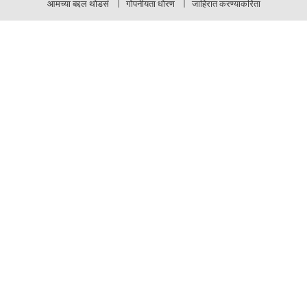
आमच्या बद्दल थोडसं
गोपनीयता धोरण
जाहिरात करण्याकरिता