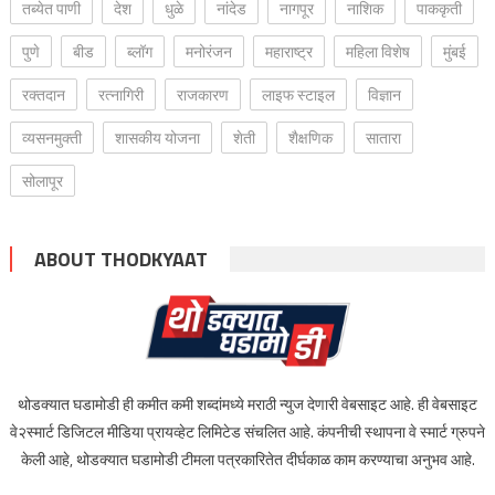
तब्येत पाणी
देश
धुळे
नांदेड
नागपूर
नाशिक
पाककृती
पुणे
बीड
ब्लॉग
मनोरंजन
महाराष्ट्र
महिला विशेष
मुंबई
रक्‍तदान
रत्नागिरी
राजकारण
लाइफ स्टाइल
विज्ञान
व्यसनमुक्ती
शासकीय योजना
शेती
शैक्षणिक
सातारा
सोलापूर
ABOUT THODKYAAT
थोडक्यात घडामोडी ही कमीत कमी शब्दांमध्ये मराठी न्युज देणारी वेबसाइट आहे. ही वेबसाइट
वे२स्मार्ट डिजिटल मीडिया प्रायव्हेट लिमिटेड संचलित आहे. कंपनीची स्थापना वे स्मार्ट ग्रुपने
केली आहे, थोडक्यात घडामोडी टीमला पत्रकारितेत दीर्घकाळ काम करण्याचा अनुभव आहे.