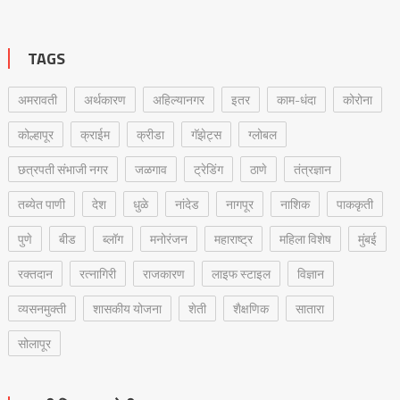
TAGS
अमरावती
अर्थकारण
अहिल्यानगर
इतर
काम-धंदा
कोरोना
कोल्हापूर
क्राईम
क्रीडा
गॅझेट्स
ग्लोबल
छत्रपती संभाजी नगर
जळगाव
ट्रेडिंग
ठाणे
तंत्रज्ञान
तब्येत पाणी
देश
धुळे
नांदेड
नागपूर
नाशिक
पाककृती
पुणे
बीड
ब्लॉग
मनोरंजन
महाराष्ट्र
महिला विशेष
मुंबई
रक्‍तदान
रत्नागिरी
राजकारण
लाइफ स्टाइल
विज्ञान
व्यसनमुक्ती
शासकीय योजना
शेती
शैक्षणिक
सातारा
सोलापूर