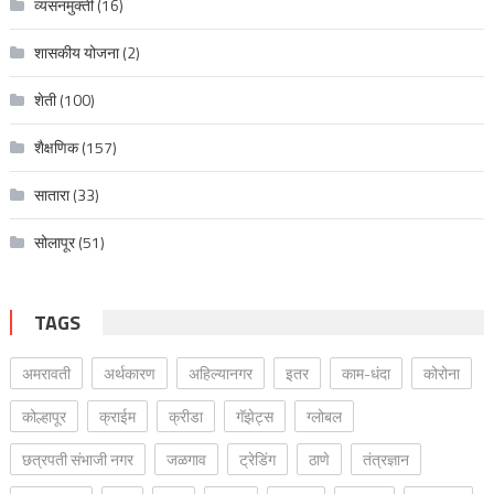
व्यसनमुक्ती
(16)
शासकीय योजना
(2)
शेती
(100)
शैक्षणिक
(157)
सातारा
(33)
सोलापूर
(51)
TAGS
अमरावती
अर्थकारण
अहिल्यानगर
इतर
काम-धंदा
कोरोना
कोल्हापूर
क्राईम
क्रीडा
गॅझेट्स
ग्लोबल
छत्रपती संभाजी नगर
जळगाव
ट्रेडिंग
ठाणे
तंत्रज्ञान