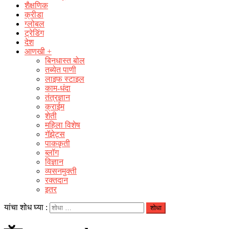
शैक्षणिक
क्रीडा
ग्लोबल
ट्रेडिंग
देश
आणखी +
बिनधास्त बोल
तब्येत पाणी
लाइफ स्टाइल
काम-धंदा
तंत्रज्ञान
क्राईम
शेती
महिला विशेष
गॅझेट्स
पाककृती
ब्लॉग
विज्ञान
व्यसनमुक्ती
रक्‍तदान
इतर
यांचा शोध घ्या :