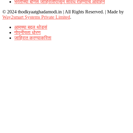
भरतीच्या बोगस जाहिरातींपासून सावध राहण्याचे आवाहन
© 2024 thodkyaatghadamodi.in | All Rights Reserved.
|
Made by
Way2smart Systems Private Limited
.
आमच्या बद्दल थोडसं
गोपनीयता धोरण
जाहिरात करण्याकरिता