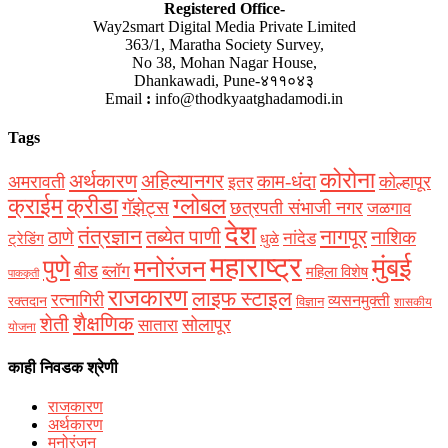
Registered Office-
Way2smart Digital Media Private Limited
363/1, Maratha Society Survey,
No 38, Mohan Nagar House,
Dhankawadi, Pune-४११०४३
Email
:
info@thodkyaatghadamodi.in
Tags
कोरोना
अर्थकारण
अहिल्यानगर
काम-धंदा
अमरावती
कोल्हापूर
इतर
क्राईम
क्रीडा
ग्लोबल
गॅझेट्स
छत्रपती संभाजी नगर
जळगाव
देश
नागपूर
तंत्रज्ञान
तब्येत पाणी
ठाणे
नाशिक
नांदेड
ट्रेडिंग
धुळे
महाराष्ट्र
मुंबई
पुणे
मनोरंजन
बीड
ब्लॉग
महिला विशेष
पाककृती
राजकारण
लाइफ स्टाइल
रत्नागिरी
व्यसनमुक्ती
रक्‍तदान
विज्ञान
शासकीय
शैक्षणिक
शेती
सोलापूर
सातारा
योजना
काही निवडक श्रेणी
राजकारण
अर्थकारण
मनोरंजन