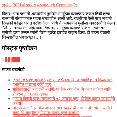
जुलै 1, 2021
थोडक्यात घडामोडी टीम
Comment(0)
बिहार : पाच जणांनी अल्पवयीन मुलीवर सामूहिक बलात्कार करून तिची हत्या
केल्याची संतापजनक घटना उघडकीस आली आहे. रात्रीच्या वेळी पाच जणांनी
खिडकी फोडून घरात प्रवेश केला आणि ते अल्पवयीन मुलीला जबरदस्तीने घेऊन
गेले. या नराधमांनी पहिल्यांदा तिच्यावर सामूहिक बलात्कार केला, त्यानंतर
मुलीची हत्या करून त्यांनी तिचा मृतदेह झाडीत फेकून दिला. ही घटना वैशाली
जिल्ह्यातील भगवानपूर […]
पोस्ट्स पृष्ठांकन
1
2
3
पुढील
ताज्या घडामोडी
हिंगोलीत धक्कादायक प्रकार! डिझेलअभावी रुग्णवाहिका न मिळाल्याने
गर्भातील बाळाचा दुर्दैवी मृत्यू
भाविकांसाठी आनंदाची बातमी; धार्मिक स्थळांवर मिळणार दर्जेदार आणि
पौष्टिक अन्न सेवा सुविधा
पुण्यात विषारी दारू प्यायल्याने १२ जणांचा मृत्यू, दोषींवर कठोर कारवाईचे
आदेश
व्यसनमुक्ती क्षेत्रातील अविरत समाजकार्याची दखल; डॉ. सोमनाथ गिते
यांचा मा. माधुरीताई मिसाळ यांच्या हस्ते सत्कार