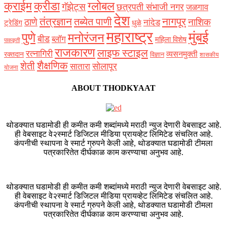
क्राईम
क्रीडा
ग्लोबल
गॅझेट्स
छत्रपती संभाजी नगर
जळगाव
देश
नागपूर
तंत्रज्ञान
तब्येत पाणी
ठाणे
नाशिक
नांदेड
ट्रेडिंग
धुळे
महाराष्ट्र
मुंबई
पुणे
मनोरंजन
बीड
ब्लॉग
महिला विशेष
पाककृती
राजकारण
लाइफ स्टाइल
रत्नागिरी
व्यसनमुक्ती
रक्‍तदान
विज्ञान
शासकीय
शैक्षणिक
शेती
सोलापूर
सातारा
योजना
ABOUT THODKYAAT
थोडक्यात घडामोडी ही कमीत कमी शब्दांमध्ये मराठी न्युज देणारी वेबसाइट आहे.
ही वेबसाइट वे२स्मार्ट डिजिटल मीडिया प्रायव्हेट लिमिटेड संचलित आहे.
कंपनीची स्थापना वे स्मार्ट ग्रुपने केली आहे, थोडक्यात घडामोडी टीमला
पत्रकारितेत दीर्घकाळ काम करण्याचा अनुभव आहे.
थोडक्यात घडामोडी ही कमीत कमी शब्दांमध्ये मराठी न्युज देणारी वेबसाइट आहे.
ही वेबसाइट वे२स्मार्ट डिजिटल मीडिया प्रायव्हेट लिमिटेड संचलित आहे.
कंपनीची स्थापना वे स्मार्ट ग्रुपने केली आहे, थोडक्यात घडामोडी टीमला
पत्रकारितेत दीर्घकाळ काम करण्याचा अनुभव आहे.