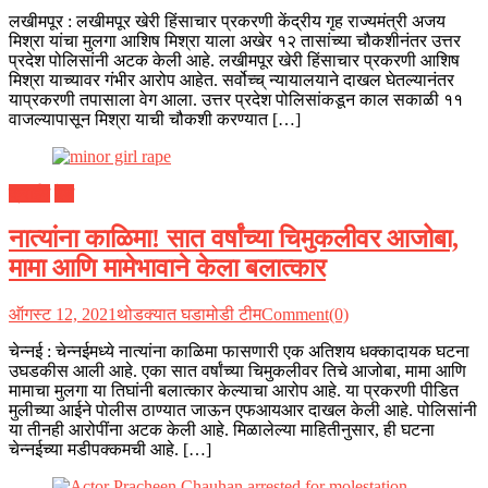
लखीमपूर : लखीमपूर खेरी हिंसाचार प्रकरणी केंद्रीय गृह राज्यमंत्री अजय
मिश्रा यांचा मुलगा आशिष मिश्रा याला अखेर १२ तासांच्या चौकशीनंतर उत्तर
प्रदेश पोलिसांनी अटक केली आहे. लखीमपूर खेरी हिंसाचार प्रकरणी आशिष
मिश्रा याच्यावर गंभीर आरोप आहेत. सर्वोच्च् न्यायालयाने दाखल घेतल्यानंतर
याप्रकरणी तपासाला वेग आला. उत्तर प्रदेश पोलिसांकडून काल सकाळी ११
वाजल्यापासून मिश्रा याची चौकशी करण्यात […]
क्राईम
देश
नात्यांना काळिमा! सात वर्षांच्या चिमुकलीवर आजोबा,
मामा आणि मामेभावाने केला बलात्कार
ऑगस्ट 12, 2021
थोडक्यात घडामोडी टीम
Comment(0)
चेन्नई : चेन्नईमध्ये नात्यांना काळिमा फासणारी एक अतिशय धक्कादायक घटना
उघडकीस आली आहे. एका सात वर्षांच्या चिमुकलीवर तिचे आजोबा, मामा आणि
मामाचा मुलगा या तिघांनी बलात्कार केल्याचा आरोप आहे. या प्रकरणी पीडित
मुलीच्या आईने पोलीस ठाण्यात जाऊन एफआयआर दाखल केली आहे. पोलिसांनी
या तीनही आरोपींना अटक केली आहे. मिळालेल्या माहितीनुसार, ही घटना
चेन्नईच्या मडीपक्कमची आहे. […]