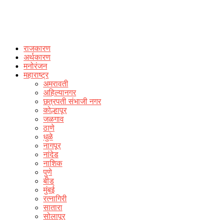
राजकारण
अर्थकारण
मनोरंजन
महाराष्ट्र
अमरावती
अहिल्यानगर
छत्रपती संभाजी नगर
कोल्हापूर
जळगाव
ठाणे
धुळे
नागपूर
नांदेड
नाशिक
पुणे
बीड
मुंबई
रत्नागिरी
सातारा
सोलापूर