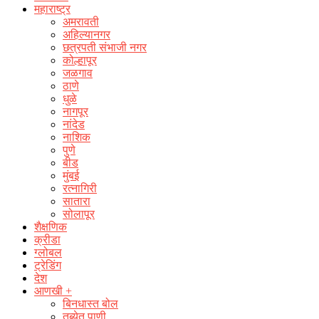
महाराष्ट्र
अमरावती
अहिल्यानगर
छत्रपती संभाजी नगर
कोल्हापूर
जळगाव
ठाणे
धुळे
नागपूर
नांदेड
नाशिक
पुणे
बीड
मुंबई
रत्नागिरी
सातारा
सोलापूर
शैक्षणिक
क्रीडा
ग्लोबल
ट्रेडिंग
देश
आणखी +
बिनधास्त बोल
तब्येत पाणी