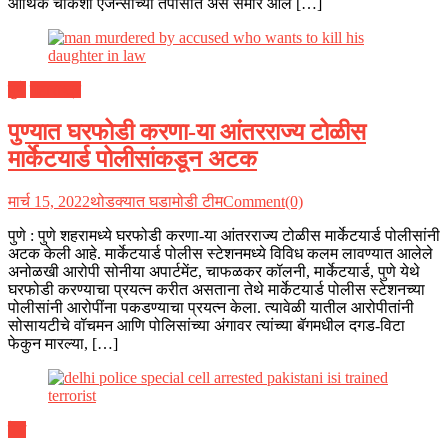
आर्थिक चौकशी एजन्सीच्या तपासात असे समोर आले […]
पुणे
महाराष्ट्र
पुण्यात घरफोडी करणा-या आंतरराज्य टोळीस
मार्केटयार्ड पोलीसांकडून अटक
मार्च 15, 2022
थोडक्यात घडामोडी टीम
Comment(0)
पुणे : पुणे शहरामध्ये घरफोडी करणा-या आंतरराज्य टोळीस मार्केटयार्ड पोलीसांनी
अटक केली आहे. मार्केटयार्ड पोलीस स्टेशनमध्ये विविध कलम लावण्यात आलेले
अनोळखी आरोपी सोनीया अपार्टमेंट, चाफळकर कॉलनी, मार्केटयार्ड, पुणे येथे
घरफोडी करण्याचा प्रयत्न करीत असताना तेथे मार्केटयार्ड पोलीस स्टेशनच्या
पोलीसांनी आरोपींना पकडण्याचा प्रयत्न केला. त्यावेळी यातील आरोपीतांनी
सोसायटीचे वॉचमन आणि पोलिसांच्या अंगावर त्यांच्या बॅगमधील दगड-विटा
फेकुन मारल्या, […]
देश