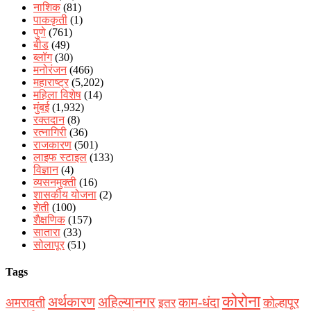
नाशिक
(81)
पाककृती
(1)
पुणे
(761)
बीड
(49)
ब्लॉग
(30)
मनोरंजन
(466)
महाराष्ट्र
(5,202)
महिला विशेष
(14)
मुंबई
(1,932)
रक्‍तदान
(8)
रत्नागिरी
(36)
राजकारण
(501)
लाइफ स्टाइल
(133)
विज्ञान
(4)
व्यसनमुक्ती
(16)
शासकीय योजना
(2)
शेती
(100)
शैक्षणिक
(157)
सातारा
(33)
सोलापूर
(51)
Tags
कोरोना
अर्थकारण
अहिल्यानगर
काम-धंदा
अमरावती
कोल्हापूर
इतर