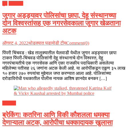
पुणे
महाराष्ट्र
जुगार अड्ड्यावर पोलिसांचा छापा, देहू संस्थानच्या
दोन विश्वस्तांसह एक नगरसेवकाला जुगार खेळताना
अटक
ऑगस्ट 4, 2022
थोडक्यात घडामोडी टीम
Comment(0)
पिंपरी चिंचवड : खेड तालुक्यातील येलवाडी येथील जुगार अड्ड्यावर छापा
टाकत पिंपरी-चिंचवड पोलिसांनी देहू संस्थानाचे दोन विश्वस्त, देहू
नगरपंचायतीचे एक नगरसेवक आणि एका राजकीय पदाधिकारी असलेल्या
महिलेच्या पतीसह २६ जणांना अटक केली आहे. या आरोपींकडून एकूण ३५ लाख
१० हजार २७० रुपयांचा मुद्देमाल जप्त करण्यात आला आहे. पोलिसांच्या
दरोडाविरोधी पथकातील पोलीस नायक आशिष ज्ञानदेव बनकर […]
मनोरंजन
ब्रेकिंग! कतरिना आणि विकी कौशलला धमक्या
देणाऱ्याला अटक, आरोपीचा धक्कादायक खुलासा