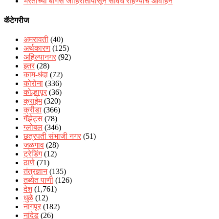
भरतीच्या बोगस जाहिरातींपासून सावध राहण्याचे आवाहन
कॅटेगरीज
अमरावती
(40)
अर्थकारण
(125)
अहिल्यानगर
(92)
इतर
(28)
काम-धंदा
(72)
कोरोना
(336)
कोल्हापूर
(36)
क्राईम
(320)
क्रीडा
(366)
गॅझेट्स
(78)
ग्लोबल
(346)
छत्रपती संभाजी नगर
(51)
जळगाव
(28)
ट्रेडिंग
(12)
ठाणे
(71)
तंत्रज्ञान
(135)
तब्येत पाणी
(126)
देश
(1,761)
धुळे
(12)
नागपूर
(182)
नांदेड
(26)