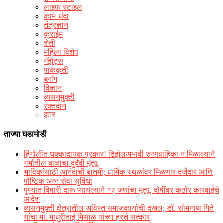
लाइफ स्टाइल
काम-धंदा
तंत्रज्ञान
क्राईम
शेती
महिला विशेष
गॅझेट्स
पाककृती
ब्लॉग
विज्ञान
व्यसनमुक्ती
रक्‍तदान
इतर
ताज्या घडामोडी
हिंगोलीत धक्कादायक प्रकार! डिझेलअभावी रुग्णवाहिका न मिळाल्याने
गर्भातील बाळाचा दुर्दैवी मृत्यू
भाविकांसाठी आनंदाची बातमी; धार्मिक स्थळांवर मिळणार दर्जेदार आणि
पौष्टिक अन्न सेवा सुविधा
पुण्यात विषारी दारू प्यायल्याने १२ जणांचा मृत्यू, दोषींवर कठोर कारवाईचे
आदेश
व्यसनमुक्ती क्षेत्रातील अविरत समाजकार्याची दखल; डॉ. सोमनाथ गिते
यांचा मा. माधुरीताई मिसाळ यांच्या हस्ते सत्कार