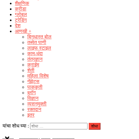
शैक्षणिक
क्रीडा
ग्लोबल
ट्रेडिंग
देश
आणखी +
बिनधास्त बोल
तब्येत पाणी
लाइफ स्टाइल
काम-धंदा
तंत्रज्ञान
क्राईम
शेती
महिला विशेष
गॅझेट्स
पाककृती
ब्लॉग
विज्ञान
व्यसनमुक्ती
रक्‍तदान
इतर
यांचा शोध घ्या :