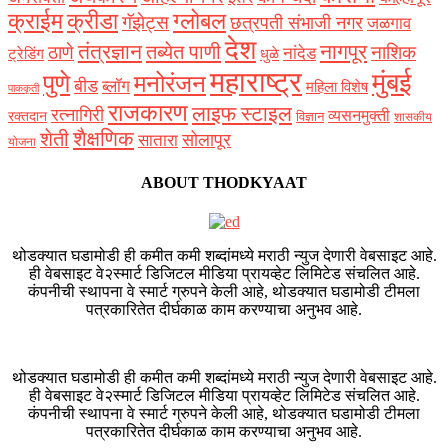
क्राईम
क्रीडा
ग्लोबल
गॅझेट्स
छत्रपती संभाजी नगर
जळगाव
देश
नागपूर
तंत्रज्ञान
तब्येत पाणी
ठाणे
नाशिक
नांदेड
ट्रेडिंग
धुळे
महाराष्ट्र
मुंबई
पुणे
मनोरंजन
बीड
ब्लॉग
महिला विशेष
पाककृती
राजकारण
लाइफ स्टाइल
रत्नागिरी
व्यसनमुक्ती
रक्‍तदान
विज्ञान
शासकीय
शैक्षणिक
शेती
सोलापूर
सातारा
योजना
ABOUT THODKYAAT
थोडक्यात घडामोडी ही कमीत कमी शब्दांमध्ये मराठी न्युज देणारी वेबसाइट आहे.
ही वेबसाइट वे२स्मार्ट डिजिटल मीडिया प्रायव्हेट लिमिटेड संचलित आहे.
कंपनीची स्थापना वे स्मार्ट ग्रुपने केली आहे, थोडक्यात घडामोडी टीमला
पत्रकारितेत दीर्घकाळ काम करण्याचा अनुभव आहे.
थोडक्यात घडामोडी ही कमीत कमी शब्दांमध्ये मराठी न्युज देणारी वेबसाइट आहे.
ही वेबसाइट वे२स्मार्ट डिजिटल मीडिया प्रायव्हेट लिमिटेड संचलित आहे.
कंपनीची स्थापना वे स्मार्ट ग्रुपने केली आहे, थोडक्यात घडामोडी टीमला
पत्रकारितेत दीर्घकाळ काम करण्याचा अनुभव आहे.