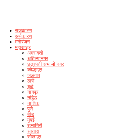
राजकारण
अर्थकारण
मनोरंजन
महाराष्ट्र
अमरावती
अहिल्यानगर
छत्रपती संभाजी नगर
कोल्हापूर
जळगाव
ठाणे
धुळे
नागपूर
नांदेड
नाशिक
पुणे
बीड
मुंबई
रत्नागिरी
सातारा
सोलापूर