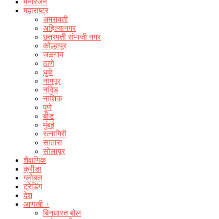
मनोरंजन
महाराष्ट्र
अमरावती
अहिल्यानगर
छत्रपती संभाजी नगर
कोल्हापूर
जळगाव
ठाणे
धुळे
नागपूर
नांदेड
नाशिक
पुणे
बीड
मुंबई
रत्नागिरी
सातारा
सोलापूर
शैक्षणिक
क्रीडा
ग्लोबल
ट्रेडिंग
देश
आणखी +
बिनधास्त बोल