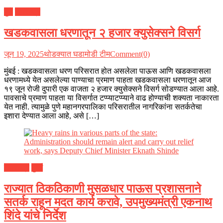
पुणे
महाराष्ट्र
खडकवासला धरणातून २ हजार क्युसेक्सने विसर्ग
जून 19, 2025
थोडक्यात घडामोडी टीम
Comment(0)
मुंबई : खडकवासला धरण परिसरात होत असलेला पाऊस आणि खडकवासला
धरणामध्ये येत असलेल्या पाण्याचा प्रमाण पाहता खडकवासला धरणातून आज
१९ जून रोजी दुपारी एक वाजता २ हजार क्युसेक्सने विसर्ग सोडण्यात आला आहे.
पावसाचे प्रमाण पाहता या विसर्गात टप्प्याटप्प्याने वाढ होण्याची शक्यता नाकारता
येत नाही. त्यामुळे पुणे महानगरपालिका परिसरातील नागरिकांना सतर्कतेचा
इशारा देण्यात आला आहे, असे […]
महाराष्ट्र
मुंबई
राज्यात ठिकठिकाणी मुसळधार पाऊस प्रशासनाने
सतर्क राहून मदत कार्य करावे, उपमुख्यमंत्री एकनाथ
शिंदे यांचे निर्देश