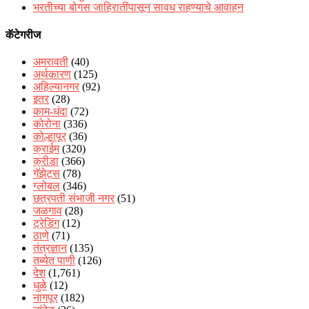
भरतीच्या बोगस जाहिरातींपासून सावध राहण्याचे आवाहन
कॅटेगरीज
अमरावती
(40)
अर्थकारण
(125)
अहिल्यानगर
(92)
इतर
(28)
काम-धंदा
(72)
कोरोना
(336)
कोल्हापूर
(36)
क्राईम
(320)
क्रीडा
(366)
गॅझेट्स
(78)
ग्लोबल
(346)
छत्रपती संभाजी नगर
(51)
जळगाव
(28)
ट्रेडिंग
(12)
ठाणे
(71)
तंत्रज्ञान
(135)
तब्येत पाणी
(126)
देश
(1,761)
धुळे
(12)
नागपूर
(182)