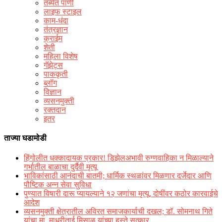
तब्येत पाणी
लाइफ स्टाइल
काम-धंदा
तंत्रज्ञान
क्राईम
शेती
महिला विशेष
गॅझेट्स
पाककृती
ब्लॉग
विज्ञान
व्यसनमुक्ती
रक्‍तदान
इतर
ताज्या घडामोडी
हिंगोलीत धक्कादायक प्रकार! डिझेलअभावी रुग्णवाहिका न मिळाल्याने
गर्भातील बाळाचा दुर्दैवी मृत्यू
भाविकांसाठी आनंदाची बातमी; धार्मिक स्थळांवर मिळणार दर्जेदार आणि
पौष्टिक अन्न सेवा सुविधा
पुण्यात विषारी दारू प्यायल्याने १२ जणांचा मृत्यू, दोषींवर कठोर कारवाईचे
आदेश
व्यसनमुक्ती क्षेत्रातील अविरत समाजकार्याची दखल; डॉ. सोमनाथ गिते
यांचा मा. माधुरीताई मिसाळ यांच्या हस्ते सत्कार