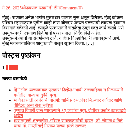
मे 26, 2025
थोडक्यात घडामोडी टीम
Comment(0)
मुंबई : राज्यात अनेक भागांत मुसळधार पाऊस सुरू असून विशेषतः मुंबई कोकण
पश्चिम महाराष्ट्रात पुढील काही तास जोरदार पाऊस पडण्याची शक्यता हवामान
विभागाने वर्तवली आहे. त्यामुळे प्रशासनाने सतर्कता ठेवून मदत कार्य करावे असे
उपमुख्यमंत्री एकनाथ शिंदे यांनी प्रशासनाला निर्देश दिले आहेत.
उपमुख्यमंत्र्यांनी या संदर्भामध्ये ठाणे, नाशिक जिल्हाधिकारी त्याचप्रमाणे ठाणे,
मुंबई महानगरपालिका आयुक्तांशी बोलून सूचना दिल्या. […]
पोस्ट्स पृष्ठांकन
1
2
पुढील
ताज्या घडामोडी
हिंगोलीत धक्कादायक प्रकार! डिझेलअभावी रुग्णवाहिका न मिळाल्याने
गर्भातील बाळाचा दुर्दैवी मृत्यू
भाविकांसाठी आनंदाची बातमी; धार्मिक स्थळांवर मिळणार दर्जेदार आणि
पौष्टिक अन्न सेवा सुविधा
पुण्यात विषारी दारू प्यायल्याने १२ जणांचा मृत्यू, दोषींवर कठोर कारवाईचे
आदेश
व्यसनमुक्ती क्षेत्रातील अविरत समाजकार्याची दखल; डॉ. सोमनाथ गिते
यांचा मा. माधुरीताई मिसाळ यांच्या हस्ते सत्कार