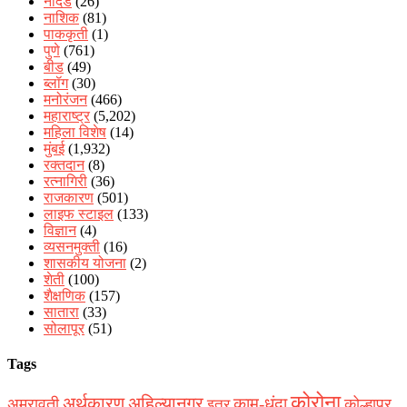
नांदेड
(26)
नाशिक
(81)
पाककृती
(1)
पुणे
(761)
बीड
(49)
ब्लॉग
(30)
मनोरंजन
(466)
महाराष्ट्र
(5,202)
महिला विशेष
(14)
मुंबई
(1,932)
रक्‍तदान
(8)
रत्नागिरी
(36)
राजकारण
(501)
लाइफ स्टाइल
(133)
विज्ञान
(4)
व्यसनमुक्ती
(16)
शासकीय योजना
(2)
शेती
(100)
शैक्षणिक
(157)
सातारा
(33)
सोलापूर
(51)
Tags
कोरोना
अर्थकारण
अहिल्यानगर
काम-धंदा
अमरावती
कोल्हापूर
इतर