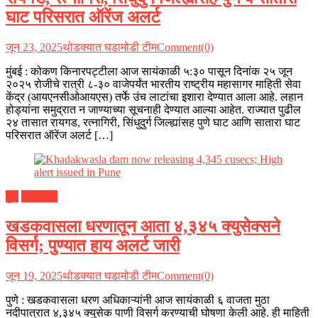
घाट परिसरात ऑरेंज अलर्ट
जून 23, 2025
थोडक्यात घडामोडी टीम
Comment(0)
मुंबई : कोकण किनारपट्टीला आज सायंकाळी ५:३० पासून दिनांक २५ जून
२०२५ रोजीचे रात्री ८-३० वाजेपर्यंत भारतीय राष्ट्रीय महासागर माहिती सेवा
केंद्र (आयएनसीओआयएस) तर्फे उंच लाटांचा इशारा देण्यात आला आहे. लहान
होड्यांना समुद्रात न जाण्याच्या सूचनाही देण्यात आल्या आहेत. राज्यात पुढील
२४ तासात रायगड, रत्नागिरी, सिंधुदुर्ग जिल्ह्यांसह पुणे घाट आणि सातारा घाट
परिसरात ऑरेंज अलर्ट […]
पुणे
महाराष्ट्र
खडकवासला धरणातून आता ४,३४५ क्युसेक्सने
विसर्ग; पुण्यात हाय अलर्ट जारी
जून 19, 2025
थोडक्यात घडामोडी टीम
Comment(0)
पुणे : खडकवासला धरण अधिकाऱ्यांनी आज सायंकाळी ६ वाजता मुठा
नदीपात्रात ४,३४५ क्युसेक पाणी विसर्ग करण्याची घोषणा केली आहे. ही माहिती