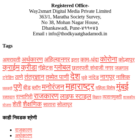
Registered Office-
Way2smart Digital Media Private Limited
363/1, Maratha Society Survey,
No 38, Mohan Nagar House,
Dhankawadi, Pune-४११०४३
Email
:
info@thodkyaatghadamodi.in
Tags
कोरोना
अर्थकारण
अहिल्यानगर
काम-धंदा
अमरावती
कोल्हापूर
इतर
क्राईम
क्रीडा
ग्लोबल
गॅझेट्स
छत्रपती संभाजी नगर
जळगाव
देश
नागपूर
तंत्रज्ञान
तब्येत पाणी
ठाणे
नाशिक
नांदेड
ट्रेडिंग
धुळे
महाराष्ट्र
मुंबई
पुणे
मनोरंजन
बीड
ब्लॉग
महिला विशेष
पाककृती
राजकारण
लाइफ स्टाइल
रत्नागिरी
व्यसनमुक्ती
रक्‍तदान
विज्ञान
शासकीय
शैक्षणिक
शेती
सोलापूर
सातारा
योजना
काही निवडक श्रेणी
राजकारण
अर्थकारण