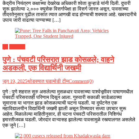
केंद्रीय नियंत्रण कक्षाच्या देखरेख अधिकारी श्वेता कुऱ्हाडे यांनी दिली. दुपारी
सुरू झालेल्या २,००० क्युसेक विसर्गापेक्षा हा विसर्ग जास्त असून, पावसाच्या
तीव्रतेनुसार पुढील तासांत त्यात आणखी वाढ होण्याची शक्यता आहे. खबरदारीचे
उपाय जारी वाढत्या पाण्याच्या […]
पुणे
महाराष्ट्र
पुणे : पंचवटी परिसरात झाड कोसळले; वाहने
अडकली, एक विद्यार्थिनी जखमी
जून 19, 2025
थोडक्यात घडामोडी टीम
Comment(0)
पुणे : पुणे शहरात सुरु असलेल्या मुसळधार पावसाच्या पार्श्वभूमीवर पाषाणमधील
पंचवटी परिसरातही परिणाम दिसून आला. गुरुवारी सकाळी साडेआठच्या
सुमारास या भागात झाड कोसळल्याची घटना घडली. या दुर्घटनेत एक
महाविद्यालयीन विद्यार्थिनी जखमी झाली असून तिच्यावर सध्या उपचार सुरू
आहेत. मिळालेल्या माहितीनुसार, ही घटना पंचवटी परिसरातील निशिगंध
इमारतीजवळ घडली. जोरदार वाऱ्यासह झालेल्या पावसामुळे रस्त्यालगत असलेले
एक जुने […]