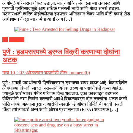
आगीमुळे परिसरात गोंधळ उडाला, मात्र अग्निशमन दलाच्या तत्काळ आणि
प्रभावी प्रतिसादामुळे आग अधिक पसरली नाही आणि मोठा अनर्थ टळला.
घटनास्थळी त्वरित पोहोचलेल्या हडपसर अग्निशमन केंद्र आणि बीटी कवडे रोड
अग्निशमन केंद्राच्या कर्मचाऱ्यांनी आग […]
पुणे
महाराष्ट्र
पुणे : हडपसरमध्ये ड्रग्ज विक्री करणाऱ्या दोघांना
अटक
मार्च 10, 2025
थोडक्यात घडामोडी टीम
Comment(0)
पुणे : अमली पदार्थांसाठी प्रिस्क्रिप्शन ड्रग्जचा वापर वाढत आहे. बेकायदेशीर
औषधांच्या किमती जास्त असल्याने अनेक तरुण या पदार्थांकडे वळत आहेत,
ज्यामुळे आरोग्यावर गंभीर परिणाम होऊ शकतात. एका कारवाईत हडपसर
पोलिसांनी नशा निर्माण करणारी औषधे विकल्याबद्दल दोन तरुणांना अटक केली.
पोलिसांच्या अहवालानुसार, आरोपी व्यक्तींकडे औषध निर्मितीची पदवी नव्हती
किंवा त्यांच्याकडे अन्न आणि औषध प्रशासनाचा (FDA) आवश्यक […]