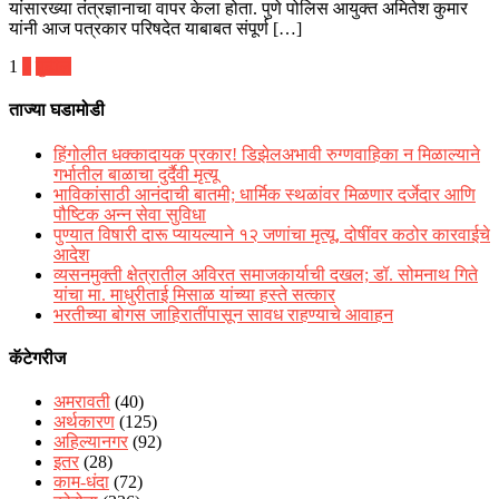
यांसारख्या तंत्रज्ञानाचा वापर केला होता. पुणे पोलिस आयुक्त अमितेश कुमार
यांनी आज पत्रकार परिषदेत याबाबत संपूर्ण […]
पोस्ट्स
1
2
पुढील
पृष्ठांकन
ताज्या घडामोडी
हिंगोलीत धक्कादायक प्रकार! डिझेलअभावी रुग्णवाहिका न मिळाल्याने
गर्भातील बाळाचा दुर्दैवी मृत्यू
भाविकांसाठी आनंदाची बातमी; धार्मिक स्थळांवर मिळणार दर्जेदार आणि
पौष्टिक अन्न सेवा सुविधा
पुण्यात विषारी दारू प्यायल्याने १२ जणांचा मृत्यू, दोषींवर कठोर कारवाईचे
आदेश
व्यसनमुक्ती क्षेत्रातील अविरत समाजकार्याची दखल; डॉ. सोमनाथ गिते
यांचा मा. माधुरीताई मिसाळ यांच्या हस्ते सत्कार
भरतीच्या बोगस जाहिरातींपासून सावध राहण्याचे आवाहन
कॅटेगरीज
अमरावती
(40)
अर्थकारण
(125)
अहिल्यानगर
(92)
इतर
(28)
काम-धंदा
(72)