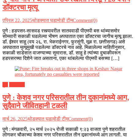
डॉक्टरचा मृत्यू
एप्रिल 22, 2025
थोडक्यात घडामोडी टीम
Comment(0)
पुणे : हडपसर-सासवड रस्त्यावरील सातववाडी पीएमपी बस थांब्यासमोर
सोमवारी सकाळी घडलेल्या भीषण अपघातात एका डॉक्टरचा जागीच मृत्यू झाला.
डॉ. ईश्वर साहू (वय २६, रा. भेकराईनगर, फुरसुंगी, मूळ रा. छत्तीसगड) असे
अपघातात मृत्यूमुखी पडलेल्या डॉक्टरचे नाव आहे. मिळालेल्या माहितीनुसार,
सकाळी साडेसात वाजण्याच्या सुमारास, डॉ. साहू हे त्यांच्या दुचाकीवरून
हडपसरच्या दिशेने जात असताना, एका थांबलेल्या पीएमपी बसच्या […]
पुणे
महाराष्ट्र
पुणे : केशव नगर परिसरातील तीन दुकानांमध्ये आग,
सुदैवाने जीवितहानी टळली
मार्च 26, 2025
थोडक्यात घडामोडी टीम
Comment(0)
पुणे : मंगळवारी, २५ मार्च २०२५ रोजी सकाळी ९:२३ वाजता पुणे शहरातील
लोणकर चौकाच्या केशव नगर परिसरातील तीन दुकानांमध्ये आग लागली. या