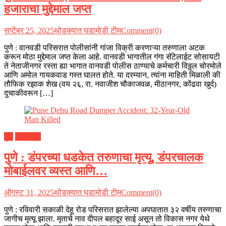
हजाराचा मुद्देमाल जप्त
सप्टेंबर 25, 2025
थोडक्यात घडामोडी टीम
Comment(0)
पुणे : वानवडी परिसरात पोलीसांनी गांजा विक्री करणाऱ्या तरुणाला अटक
करून मोठा मुद्देमाल जप्त केला आहे. वानवडी भागातील गंगा सॅटेलाईट सोसायटी
ते नेताजीनगर रस्ता ह्या भागात वानवडी पोलीस ठाण्याचे कर्मचारी विठ्ठल चोरमोले
आणि अमोल गायकवाड गस्त घालत होते. या दरम्यान, त्यांना माहिती मिळाली की
तौफिक रझाक शेख (वय २६, रा. नवाजीश चौकाजवळ, मीठानगर, कोंढवा खुर्द)
दुचाकीवरून […]
पुणे
महाराष्ट्र
पुणे : डंपरच्या धडकेत तरुणाचा मृत्यू, डंपरचालक
मोबाईलवर व्यस्त आणि…
ऑगस्ट 31, 2025
थोडक्यात घडामोडी टीम
Comment(0)
पुणे : रविवारी सकाळी देहू रोड परिसरात झालेल्या अपघातात ३२ वर्षीय तरुणाचा
जागीच मृत्यू झाला. मृताचे नाव दीपल बहादूर साई असून तो विकास नगर येथे