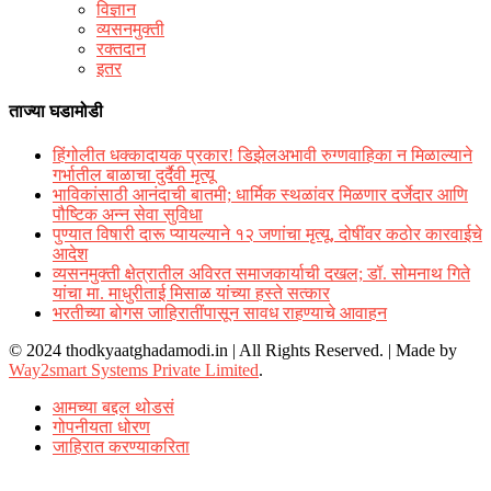
विज्ञान
व्यसनमुक्ती
रक्‍तदान
इतर
ताज्या घडामोडी
हिंगोलीत धक्कादायक प्रकार! डिझेलअभावी रुग्णवाहिका न मिळाल्याने
गर्भातील बाळाचा दुर्दैवी मृत्यू
भाविकांसाठी आनंदाची बातमी; धार्मिक स्थळांवर मिळणार दर्जेदार आणि
पौष्टिक अन्न सेवा सुविधा
पुण्यात विषारी दारू प्यायल्याने १२ जणांचा मृत्यू, दोषींवर कठोर कारवाईचे
आदेश
व्यसनमुक्ती क्षेत्रातील अविरत समाजकार्याची दखल; डॉ. सोमनाथ गिते
यांचा मा. माधुरीताई मिसाळ यांच्या हस्ते सत्कार
भरतीच्या बोगस जाहिरातींपासून सावध राहण्याचे आवाहन
© 2024 thodkyaatghadamodi.in | All Rights Reserved.
|
Made by
Way2smart Systems Private Limited
.
आमच्या बद्दल थोडसं
गोपनीयता धोरण
जाहिरात करण्याकरिता