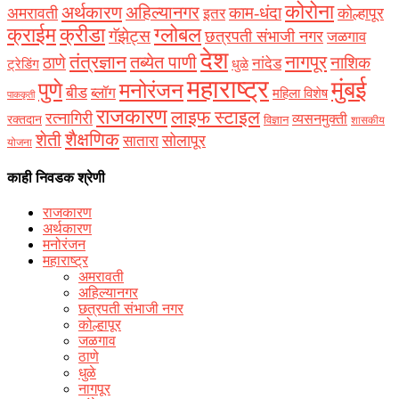
कोरोना
अर्थकारण
अहिल्यानगर
काम-धंदा
अमरावती
कोल्हापूर
इतर
क्राईम
क्रीडा
ग्लोबल
गॅझेट्स
छत्रपती संभाजी नगर
जळगाव
देश
नागपूर
तंत्रज्ञान
तब्येत पाणी
ठाणे
नाशिक
नांदेड
ट्रेडिंग
धुळे
महाराष्ट्र
मुंबई
पुणे
मनोरंजन
बीड
ब्लॉग
महिला विशेष
पाककृती
राजकारण
लाइफ स्टाइल
रत्नागिरी
व्यसनमुक्ती
रक्‍तदान
विज्ञान
शासकीय
शैक्षणिक
शेती
सोलापूर
सातारा
योजना
काही निवडक श्रेणी
राजकारण
अर्थकारण
मनोरंजन
महाराष्ट्र
अमरावती
अहिल्यानगर
छत्रपती संभाजी नगर
कोल्हापूर
जळगाव
ठाणे
धुळे
नागपूर