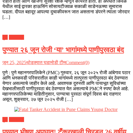
राहात होता आणि खाजगी सुरक्षा रक्षक म्हणून कार्यरत होता. हा अपघात किवळे
येथील साई द्वारका हाऊसिंग सोसायटीजवळ सकाळी साडेनऊच्या सुमारास
घडला. दीपल बहादूर आपल्या दुचाकीवरून जात असताना डंपरने त्याला जोरदार
[…]
पुणे
महाराष्ट्र
पुण्यात २६ जून रोजी ‘या’ भागांमध्ये पाणीपुरवठा बंद
जून 25, 2025
थोडक्यात घडामोडी टीम
Comment(0)
पुणे : पुणे महानगरपालिकेने (PMC) गुरुवार, २६ जून २०२५ रोजी आंबेगाव पठार
आणि धनकवडी परिसरातील काही भागांमध्ये तात्पुरता पाणीपुरवठा बंद ठेवण्यात
येणार असल्याचे जाहीर केले आहे. आवश्यक दुरुस्ती आणि पायाभूत सुविधांच्या
देखभालीसाठी पाणीपुरवठा बंद ठेवण्यात येत असल्याचे PMCने स्पष्ट केले आहे.
महानगरपालिकेच्या माहितीनुसार, पाण्याचा पुरवठा संपूर्ण दिवस बंद राहणार
असून, शुक्रवार, २७ जून २०२५ रोजी […]
पुणे
महाराष्ट्र
पुण्यात भीषण अपघात! टँकरखाली चिरडून 26 वर्षीय