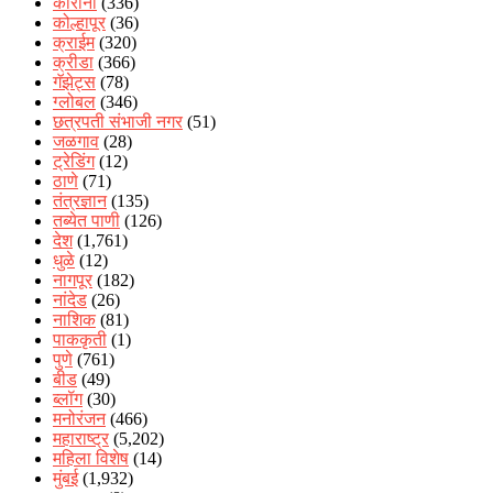
कोरोना
(336)
कोल्हापूर
(36)
क्राईम
(320)
क्रीडा
(366)
गॅझेट्स
(78)
ग्लोबल
(346)
छत्रपती संभाजी नगर
(51)
जळगाव
(28)
ट्रेडिंग
(12)
ठाणे
(71)
तंत्रज्ञान
(135)
तब्येत पाणी
(126)
देश
(1,761)
धुळे
(12)
नागपूर
(182)
नांदेड
(26)
नाशिक
(81)
पाककृती
(1)
पुणे
(761)
बीड
(49)
ब्लॉग
(30)
मनोरंजन
(466)
महाराष्ट्र
(5,202)
महिला विशेष
(14)
मुंबई
(1,932)