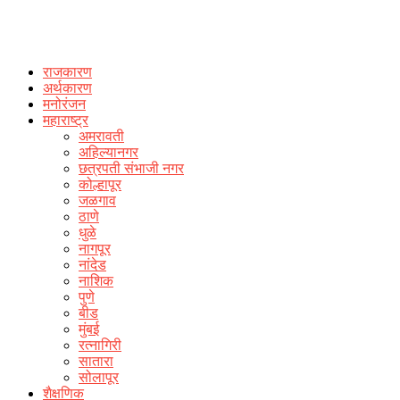
राजकारण
अर्थकारण
मनोरंजन
महाराष्ट्र
अमरावती
अहिल्यानगर
छत्रपती संभाजी नगर
कोल्हापूर
जळगाव
ठाणे
धुळे
नागपूर
नांदेड
नाशिक
पुणे
बीड
मुंबई
रत्नागिरी
सातारा
सोलापूर
शैक्षणिक