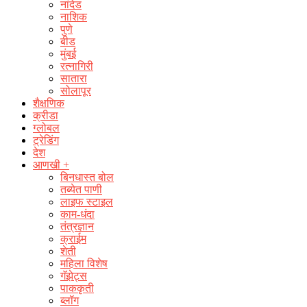
नांदेड
नाशिक
पुणे
बीड
मुंबई
रत्नागिरी
सातारा
सोलापूर
शैक्षणिक
क्रीडा
ग्लोबल
ट्रेडिंग
देश
आणखी +
बिनधास्त बोल
तब्येत पाणी
लाइफ स्टाइल
काम-धंदा
तंत्रज्ञान
क्राईम
शेती
महिला विशेष
गॅझेट्स
पाककृती
ब्लॉग