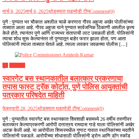
मार्च 8, 2025
मार्च 8, 2025
थोडक्यात घडामोडी टीम
Comment(0)
पुणे : पुण्यात भर चौकात अश्लील चाळे करणारा गौरव अहुजा अखेर पोलीसांच्या
ताब्यात आला आहे. गौरव अहुजा याने पुण्यात सार्वजनिक ठिकाणी अश्लील कृत्य
केले होते, त्यानंतर पुणे आणि राज्यभर संतापाची लाट उसळली होती. पोलिसांनी
त्याचा शोध सुरू केल्यानंतर तो पुण्यातून बाहेर फरार झाला होता, पण आता
पोलिसांनी त्याला ताब्यात घेतले आहे. त्याला लवकर जवळच्या पोलीस […]
पुणे
महाराष्ट्र
स्वारगेट बस स्थानकातील बलात्कार प्रकरणाचा
तपास फास्ट ट्रॅक कोर्टात, पुणे पोलिस आयुक्तांची
पत्रकार परिषदेत माहिती
फेब्रुवारी 28, 2025
थोडक्यात घडामोडी टीम
Comment(0)
पुणे : पुण्यातील स्वारगेट बस स्थानकात शिवशाही बसमध्ये 26 वर्षीय तरुणीवर
बलात्कार केल्याप्रकरणी आरोपी दत्तात्रय रामदास गाडे याला पोलिसांनी अखेर
अटक केली आहे. या आरोपीला शिरूरमधील गुणाट गावात स्थानिकांच्या मदतीने
पोलिसांनी पकडले. आरोपीच्या शोधासाठी पोलिसांनी ड्रोन आणि डॉग स्कॉड