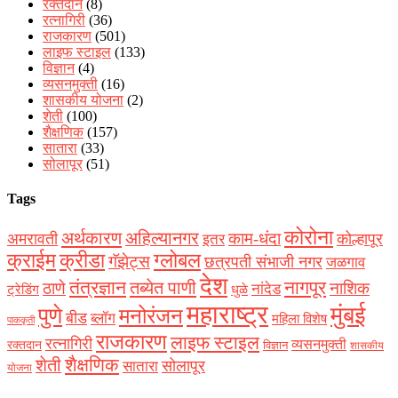
रक्‍तदान
(8)
रत्नागिरी
(36)
राजकारण
(501)
लाइफ स्टाइल
(133)
विज्ञान
(4)
व्यसनमुक्ती
(16)
शासकीय योजना
(2)
शेती
(100)
शैक्षणिक
(157)
सातारा
(33)
सोलापूर
(51)
Tags
कोरोना
अर्थकारण
अहिल्यानगर
काम-धंदा
अमरावती
कोल्हापूर
इतर
क्राईम
क्रीडा
ग्लोबल
गॅझेट्स
छत्रपती संभाजी नगर
जळगाव
देश
नागपूर
तंत्रज्ञान
तब्येत पाणी
ठाणे
नाशिक
नांदेड
ट्रेडिंग
धुळे
महाराष्ट्र
मुंबई
पुणे
मनोरंजन
बीड
ब्लॉग
महिला विशेष
पाककृती
राजकारण
लाइफ स्टाइल
रत्नागिरी
व्यसनमुक्ती
रक्‍तदान
विज्ञान
शासकीय
शैक्षणिक
शेती
सोलापूर
सातारा
योजना