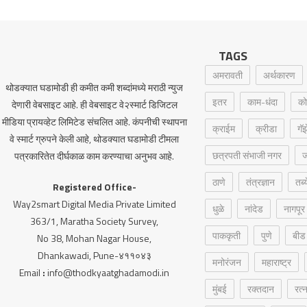
TAGS
अमरावती
अर्थकारण
थोडक्यात घडामोडी ही कमीत कमी शब्दांमध्ये मराठी न्युज
इतर
काम-धंदा
को
देणारी वेबसाइट आहे. ही वेबसाइट वे२स्मार्ट डिजिटल
मीडिया प्रायव्हेट लिमिटेड संचलित आहे. कंपनीची स्थापना
क्राईम
क्रीडा
गॅ
वे स्मार्ट ग्रुपने केली आहे, थोडक्यात घडामोडी टीमला
छत्रपती संभाजी नगर
ज
पत्रकारितेत दीर्घकाळ काम करण्याचा अनुभव आहे.
ठाणे
तंत्रज्ञान
तब्
Registered Office-
Way2smart Digital Media Private Limited
धुळे
नांदेड
नागपूर
363/1, Maratha Society Survey,
पाककृती
पुणे
बीड
No 38, Mohan Nagar House,
Dhankawadi, Pune-४११०४३
मनोरंजन
महाराष्ट्र
Email
:
info@thodkyaatghadamodi.in
मुंबई
रक्‍तदान
रत्