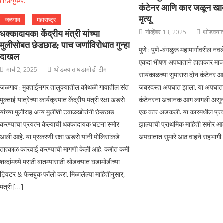
कंटेनर आणि कार जळून खा
मृत्यू
जळगाव
महाराष्ट्र
धक्कादायक! केंद्रीय मंत्री यांच्या
नोव्हेंबर 13, 2025
थोडक्या
मुलीसोबत छेडछाड; पाच जणांविरोधात गुन्हा
पुणे : पुणे-बंगळुरू महामार्गावरील नवल
दाखल
एकदा भीषण अपघाताने हाहाकार माजल
मार्च 2, 2025
थोडक्यात घडामोडी टीम
सायंकाळच्या सुमारास दोन कंटेनर 
जळगाव : मुक्ताईनगर तालुक्यातील कोथळी गावातील संत
जबरदस्त अपघात झाला. या अपघातान
मुक्ताई यात्रेच्या कार्यक्रमात केंद्रीय मंत्री रक्षा खडसे
कंटेनरना अचानक आग लागली असून त
यांच्या मुलीसह अन्य मुलींशी टवाळखोरांनी छेडछाड
एक कार अडकली. या कारमधील प्रवाशांच
करण्याचा प्रयत्न केल्याची धक्कादायक घटना समोर
झाल्याची प्राथमिक माहिती समोर आ
आली आहे. या प्रकरणी रक्षा खडसे यांनी पोलिसांकडे
अपघातात सुमारे आठ वाहने सहभागी
तात्काळ कारवाई करण्याची मागणी केली आहे. कमीत कमी
शब्दांमध्ये मराठी बातम्यासाठी थोडक्यात घडामोडीच्या
ट्विटर & फेसबुक फॉलो करा. मिळालेल्या माहितीनुसार,
मंत्री […]