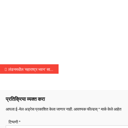
पोस्टचे नॅव्हिगेशन
लंडनमधील ‘महाराष्ट्र भवन’ साठी ५ कोटींचा निधी – उपमुख्यमंत्री अजित पवार
प्रतिक्रिया व्यक्त करा
आपला ई-मेल अड्रेस प्रकाशित केला जाणार नाही.
आवश्यक फील्डस्
*
मार्क केले आहेत
टिप्पणी
*