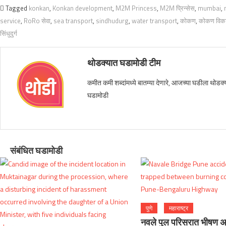
Tagged
konkan
,
Konkan development
,
M2M Princess
,
M2M प्रिन्सेस
,
mumbai
,
service
,
RoRo सेवा
,
sea transport
,
sindhudurg
,
water transport
,
कोकण
,
कोकण विक
सिंधुदुर्ग
थोडक्यात घडामोडी टीम
कमीत कमी शब्दांमध्ये बातम्या देणारे, आजच्या घडीला थोडक्य
घडामोडी
संबंधित घडामोडी
पुणे
महाराष्ट्र
नवले पुल परिसरात भीषण 