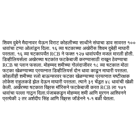
शिवम दुबेने मैदानावर येऊन विराट कोहलीच्या साथीने संघाचा डाव सावरत १००
धावांचा टप्पा ओलांडून दिला. १६ व्या षटकाच्या अखेरीस शिवम दुबेही माघारी
परतला. १६ व्या षटकापर्यंत RCB ने फक्त १२७ धावांपर्यंत मजल मारली होती.
डिव्हीलियर्सला अखेरच्या षटकांत फटकेबाजी करण्यासाठी राखून ठेवण्याचा
RCB चा प्लान फसला. मोहम्मद शमीच्या गोलंदाजीवर १८ व्या षटकात मोठा
फटका खेळण्याच्या प्रयत्नात डिव्हीलियर्स दोन धावा काढून माघारी परतला.
कोहलीही शमीच्या स्लो बाऊन्सरवर फटका खेळण्याच्या प्रयत्नात यष्टीरक्षक
लोकेश राहुलकडे झेल देऊन माघारी परतला. त्याने ३९ चेंडूत ४८ धावांची खेळी
केली. अखेरच्या षटकात ख्रिस मॉरिसने फटकेबाजी करत RCB ला १७१
धावांचा पल्ला गाठून दिला.पंजाबकडून मोहम्मद शमी आणि मुरगन आश्विनने
प्रत्येकी २ तर अर्शदीप सिंह आणि ख्रिस जॉर्डनने १-१ बळी घेतला.