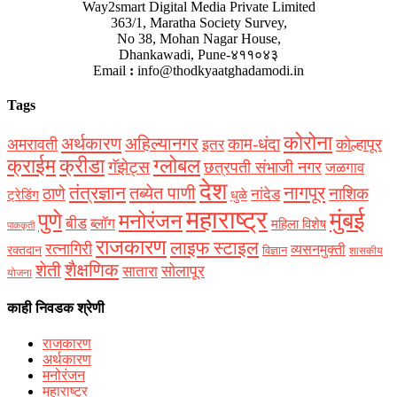
Way2smart Digital Media Private Limited
363/1, Maratha Society Survey,
No 38, Mohan Nagar House,
Dhankawadi, Pune-४११०४३
Email
:
info@thodkyaatghadamodi.in
Tags
कोरोना
अर्थकारण
अहिल्यानगर
काम-धंदा
अमरावती
कोल्हापूर
इतर
क्राईम
क्रीडा
ग्लोबल
गॅझेट्स
छत्रपती संभाजी नगर
जळगाव
देश
नागपूर
तंत्रज्ञान
तब्येत पाणी
ठाणे
नाशिक
नांदेड
ट्रेडिंग
धुळे
महाराष्ट्र
मुंबई
पुणे
मनोरंजन
बीड
ब्लॉग
महिला विशेष
पाककृती
राजकारण
लाइफ स्टाइल
रत्नागिरी
व्यसनमुक्ती
रक्‍तदान
विज्ञान
शासकीय
शैक्षणिक
शेती
सोलापूर
सातारा
योजना
काही निवडक श्रेणी
राजकारण
अर्थकारण
मनोरंजन
महाराष्ट्र