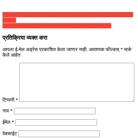
पोस्टचे
टीआरपी घोटाळा : बार्कने वृत्तवाहिन्यांच्या टीआरपीवर आणली तीन महिन्यांसाठी
स्थगिती
नॅव्हिगेशन
आज मध्य महाराष्ट्र व कोकण विभागात जोरदार पावसाची शक्यता
प्रतिक्रिया व्यक्त करा
आपला ई-मेल अड्रेस प्रकाशित केला जाणार नाही.
आवश्यक फील्डस्
*
मार्क
केले आहेत
टिप्पणी
*
नाव
*
ईमेल
*
वेबसाईट