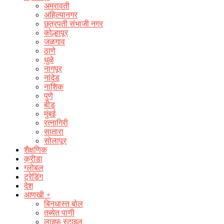
अमरावती
अहिल्यानगर
छत्रपती संभाजी नगर
कोल्हापूर
जळगाव
ठाणे
धुळे
नागपूर
नांदेड
नाशिक
पुणे
बीड
मुंबई
रत्नागिरी
सातारा
सोलापूर
शैक्षणिक
क्रीडा
ग्लोबल
ट्रेडिंग
देश
आणखी +
बिनधास्त बोल
तब्येत पाणी
लाइफ स्टाइल