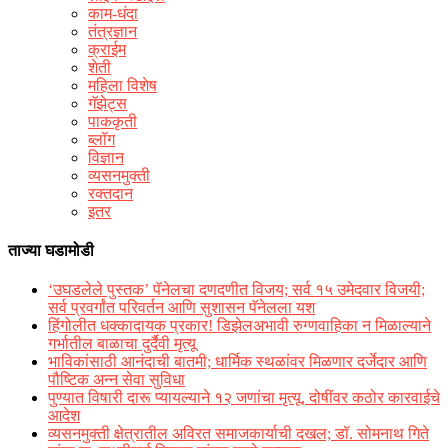
काम-धंदा
तंत्रज्ञान
क्राईम
शेती
महिला विशेष
गॅझेट्स
पाककृती
ब्लॉग
विज्ञान
व्यसनमुक्ती
रक्‍तदान
इतर
ताज्या घडामोडी
‘उघडलेले पुस्तक’ पॅनेलचा दणदणीत विजय; सर्व १५ उमेदवार विजयी;
सर्व प्रवर्गांत परिवर्तन आणि सुशासन पॅनेलला यश
हिंगोलीत धक्कादायक प्रकार! डिझेलअभावी रुग्णवाहिका न मिळाल्याने
गर्भातील बाळाचा दुर्दैवी मृत्यू
भाविकांसाठी आनंदाची बातमी; धार्मिक स्थळांवर मिळणार दर्जेदार आणि
पौष्टिक अन्न सेवा सुविधा
पुण्यात विषारी दारू प्यायल्याने १२ जणांचा मृत्यू, दोषींवर कठोर कारवाईचे
आदेश
व्यसनमुक्ती क्षेत्रातील अविरत समाजकार्याची दखल; डॉ. सोमनाथ गिते