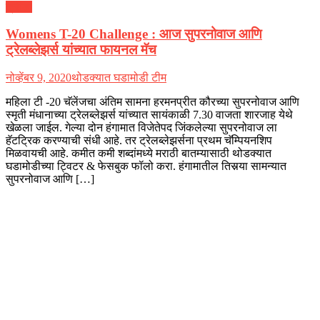
क्रीडा
Womens T-20 Challenge : आज सुपरनोवाज आणि
ट्रेलब्लेझर्स यांच्यात फायनल मॅच
नोव्हेंबर 9, 2020
थोडक्यात घडामोडी टीम
महिला टी -20 चॅलेंजचा अंतिम सामना हरमनप्रीत कौरच्या सुपरनोवाज आणि
स्मृती मंधानाच्या ट्रेलब्लेझर्स यांच्यात सायंकाळी 7.30 वाजता शारजाह येथे
खेळला जाईल. गेल्या दोन हंगामात विजेतेपद जिंकलेल्या सुपरनोवाज ला
हॅटट्रिक करण्याची संधी आहे. तर ट्रेलब्लेझर्सना प्रथम चॅम्पियनशिप
मिळवायची आहे. कमीत कमी शब्दांमध्ये मराठी बातम्यासाठी थोडक्यात
घडामोडीच्या ट्विटर & फेसबुक फॉलो करा. हंगामातील तिसर्‍या सामन्यात
सुपरनोवाज आणि […]