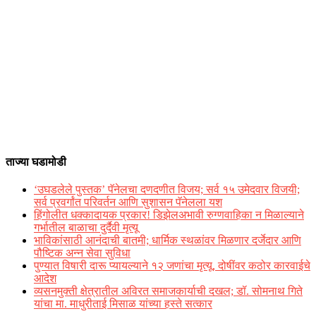
ताज्या घडामोडी
‘उघडलेले पुस्तक’ पॅनेलचा दणदणीत विजय; सर्व १५ उमेदवार विजयी;
सर्व प्रवर्गांत परिवर्तन आणि सुशासन पॅनेलला यश
हिंगोलीत धक्कादायक प्रकार! डिझेलअभावी रुग्णवाहिका न मिळाल्याने
गर्भातील बाळाचा दुर्दैवी मृत्यू
भाविकांसाठी आनंदाची बातमी; धार्मिक स्थळांवर मिळणार दर्जेदार आणि
पौष्टिक अन्न सेवा सुविधा
पुण्यात विषारी दारू प्यायल्याने १२ जणांचा मृत्यू, दोषींवर कठोर कारवाईचे
आदेश
व्यसनमुक्ती क्षेत्रातील अविरत समाजकार्याची दखल; डॉ. सोमनाथ गिते
यांचा मा. माधुरीताई मिसाळ यांच्या हस्ते सत्कार