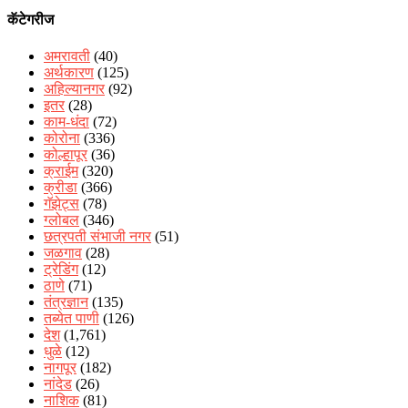
कॅटेगरीज
अमरावती
(40)
अर्थकारण
(125)
अहिल्यानगर
(92)
इतर
(28)
काम-धंदा
(72)
कोरोना
(336)
कोल्हापूर
(36)
क्राईम
(320)
क्रीडा
(366)
गॅझेट्स
(78)
ग्लोबल
(346)
छत्रपती संभाजी नगर
(51)
जळगाव
(28)
ट्रेडिंग
(12)
ठाणे
(71)
तंत्रज्ञान
(135)
तब्येत पाणी
(126)
देश
(1,761)
धुळे
(12)
नागपूर
(182)
नांदेड
(26)
नाशिक
(81)