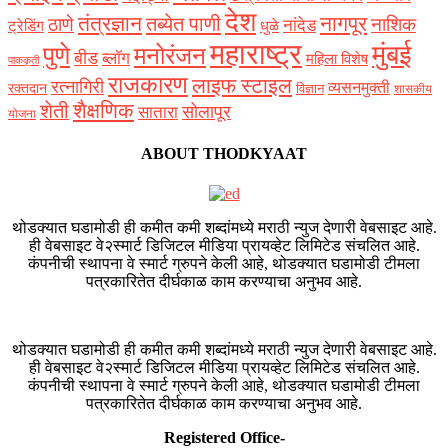
देश
नागपूर
तंत्रज्ञान
तब्येत पाणी
ठाणे
नाशिक
नांदेड
ट्रेडिंग
धुळे
महाराष्ट्र
मुंबई
पुणे
मनोरंजन
बीड
ब्लॉग
महिला विशेष
पाककृती
राजकारण
लाइफ स्टाइल
रत्नागिरी
व्यसनमुक्ती
रक्‍तदान
विज्ञान
शासकीय
शैक्षणिक
शेती
सोलापूर
सातारा
योजना
ABOUT THODKYAAT
थोडक्यात घडामोडी ही कमीत कमी शब्दांमध्ये मराठी न्युज देणारी वेबसाइट आहे.
ही वेबसाइट वे२स्मार्ट डिजिटल मीडिया प्रायव्हेट लिमिटेड संचलित आहे.
कंपनीची स्थापना वे स्मार्ट ग्रुपने केली आहे, थोडक्यात घडामोडी टीमला
पत्रकारितेत दीर्घकाळ काम करण्याचा अनुभव आहे.
थोडक्यात घडामोडी ही कमीत कमी शब्दांमध्ये मराठी न्युज देणारी वेबसाइट आहे.
ही वेबसाइट वे२स्मार्ट डिजिटल मीडिया प्रायव्हेट लिमिटेड संचलित आहे.
कंपनीची स्थापना वे स्मार्ट ग्रुपने केली आहे, थोडक्यात घडामोडी टीमला
पत्रकारितेत दीर्घकाळ काम करण्याचा अनुभव आहे.
Registered Office-