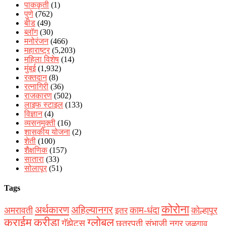
पाककृती
(1)
पुणे
(762)
बीड
(49)
ब्लॉग
(30)
मनोरंजन
(466)
महाराष्ट्र
(5,203)
महिला विशेष
(14)
मुंबई
(1,932)
रक्‍तदान
(8)
रत्नागिरी
(36)
राजकारण
(502)
लाइफ स्टाइल
(133)
विज्ञान
(4)
व्यसनमुक्ती
(16)
शासकीय योजना
(2)
शेती
(100)
शैक्षणिक
(157)
सातारा
(33)
सोलापूर
(51)
Tags
कोरोना
अर्थकारण
अहिल्यानगर
काम-धंदा
अमरावती
कोल्हापूर
इतर
क्राईम
क्रीडा
ग्लोबल
गॅझेट्स
छत्रपती संभाजी नगर
जळगाव