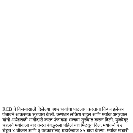
RCB ने विजयासाठी दिलेल्या १७२ धावांचा पाठलाग करताना किंग्ज इलेव्हन
पंजाबने आक्रमक सुरुवात केली. कर्णधार लोकेश राहुल आणि मयांक अग्रवाल
यांनी अर्धशतकी भागीदारी करत पंजाबला भक्कम सुरुवात करुन दिली. युजवेंद्र
चहलने मयांकला बाद करत बंगळुरुला पहिलं यश मिळवून दिलं. मयांकने २५
चेंडूत ४ चौकार आणि ३ षटकारांसह धडाकेबाज ४५ धावा केल्या. मयांक माघारी