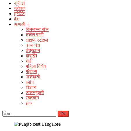
क्रीडा
ग्लोबल
ट्रेडिंग
देश
आणखी +
बिनधास्त बोल
तब्येत पाणी
लाइफ स्टाइल
काम-धंदा
तंत्रज्ञान
क्राईम
शेती
महिला विशेष
गॅझेट्स
पाककृती
ब्लॉग
विज्ञान
व्यसनमुक्ती
रक्‍तदान
इतर
यांचा
शोध
घ्या
: