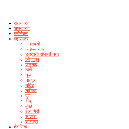
राजकारण
अर्थकारण
मनोरंजन
महाराष्ट्र
अमरावती
अहिल्यानगर
छत्रपती संभाजी नगर
कोल्हापूर
जळगाव
ठाणे
धुळे
नागपूर
नांदेड
नाशिक
पुणे
बीड
मुंबई
रत्नागिरी
सातारा
सोलापूर
शैक्षणिक