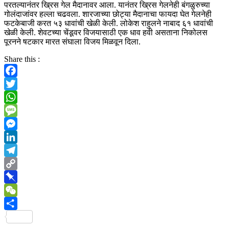
परतल्यानंतर ख्रिस गेल मैदानावर आला. यानंतर ख्रिस गेलनेही बंगळुरुच्या
गोलंदाजांवर हल्ला चढवला. शारजाच्या छोट्या मैदानाचा फायदा घेत गेलनेही
फटकेबाजी करत ५३ धावांची खेळी केली. लोकेश राहुलने नाबाद ६१ धावांची
खेळी केली. शेवटच्या चेंडूवर विजयासाठी एक धाव हवी असताना निकोलस
पूरनने षटकार मारत संघाला विजय मिळवून दिला.
Share this :
Facebook
Twitter
WhatsApp
Message
Messenger
LinkedIn
Telegram
Copy
Link
Pinboard
WeChat
Share