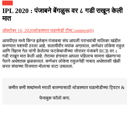
क्रीडा
IPL 2020 : पंजाबने बेंगळुरू वर ८ गडी राखून केली
मात
ऑक्टोबर 16, 2020
थोडक्यात घडामोडी टीम
Comment(0)
आयपीएल मध्ये किंग्ज इलेव्हन पंजाबचा संघ आपली पराभवांची मालिका खंडीत
करण्यात यशस्वी ठरला आहे. सलामीवीर मयांक अग्रवाल, कर्णधार लोकेश राहुल
आणि ख्रिस गेल यांनी केलेल्या फटकेबाजीच्या जोरावर पंजाबने RCB वर ८
गडी राखून मात केली आहे. तेराव्या हंगामात आपला पहिलाच सामना खेळणाऱ्या
गेलने अर्धशतक झळकावलं. कर्णधार लोकेश राहुलनेही नाबाद अर्धशतकी खेळी
करत संघाच्या विजयात मोलाचा वाटा उचलला.
कमीत कमी शब्दांमध्ये मराठी बातम्यासाठी थोडक्यात घडामोडीच्या
ट्विटर &
फेसबुक
फॉलो करा.