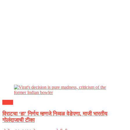
क्रीडा
विराटचा ‘हा’ निर्णय म्हणजे निव्वळ वेडेपणा, माजी भारतीय
गोलंदाजाची टीका