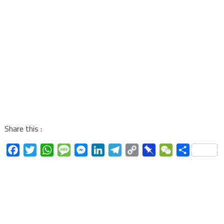
Share this :
Facebook
Twitter
WhatsApp
Message
Messenger
LinkedIn
Telegram
Copy
Pinboard
WeChat
Share
Link