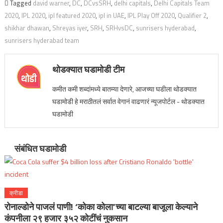
Tagged
david warner
,
DC
,
DCvsSRH
,
delhi capitals
,
Delhi Capitals Team
2020
,
IPL 2020
,
ipl featured 2020
,
ipl in UAE
,
IPL Play Off 2020
,
Qualifier 2
,
shikhar dhawan
,
Shreyas iyer
,
SRH
,
SRHvsDC
,
sunrisers hyderabad
,
sunrisers hyderabad team
थोडक्यात घडामोडी टीम
कमीत कमी शब्दांमध्ये बातम्या देणारे, आजच्या घडीला थोडक्यात
घडामोडी हे मराठीतलं सर्वात वेगानं वाढणारं न्यूजपोर्टल - थोडक्यात
घडामोडी
संबंधित घडामोडी
क्रीडा
रोनाल्डोने पाजलं पाणी! ‘कोका कोला’च्या बाटल्या बाजूला केल्याने
कंपनीला २९ हजार ३५२ कोटींचं नुकसान