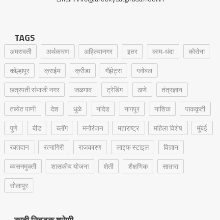
TAGS
अमरावती
अर्थकारण
अहिल्यानगर
इतर
काम-धंदा
कोरोना
कोल्हापूर
क्राईम
क्रीडा
गॅझेट्स
ग्लोबल
छत्रपती संभाजी नगर
जळगाव
ट्रेडिंग
ठाणे
तंत्रज्ञान
तब्येत पाणी
देश
धुळे
नांदेड
नागपूर
नाशिक
पाककृती
पुणे
बीड
ब्लॉग
मनोरंजन
महाराष्ट्र
महिला विशेष
मुंबई
रक्‍तदान
रत्नागिरी
राजकारण
लाइफ स्टाइल
विज्ञान
व्यसनमुक्ती
शासकीय योजना
शेती
शैक्षणिक
सातारा
सोलापूर