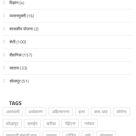
विज्ञान
(4)
व्यसनमुक्ती
(16)
शासकीय योजना
(2)
शेती
(100)
शैक्षणिक
(157)
सातारा
(33)
सोलापूर
(51)
TAGS
अमरावती
अर्थकारण
अहिल्यानगर
इतर
काम-धंदा
कोरोना
कोल्हापूर
क्राईम
क्रीडा
गॅझेट्स
ग्लोबल
छत्रपती संभाजी नगर
जळगाव
ट्रेडिंग
ठाणे
तंत्रज्ञान