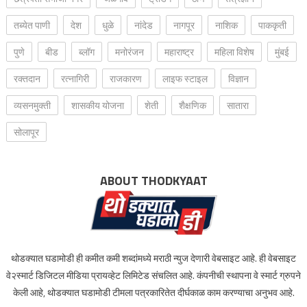
तब्येत पाणी
देश
धुळे
नांदेड
नागपूर
नाशिक
पाककृती
पुणे
बीड
ब्लॉग
मनोरंजन
महाराष्ट्र
महिला विशेष
मुंबई
रक्‍तदान
रत्नागिरी
राजकारण
लाइफ स्टाइल
विज्ञान
व्यसनमुक्ती
शासकीय योजना
शेती
शैक्षणिक
सातारा
सोलापूर
ABOUT THODKYAAT
थोडक्यात घडामोडी ही कमीत कमी शब्दांमध्ये मराठी न्युज देणारी वेबसाइट आहे. ही वेबसाइट
वे२स्मार्ट डिजिटल मीडिया प्रायव्हेट लिमिटेड संचलित आहे. कंपनीची स्थापना वे स्मार्ट ग्रुपने
केली आहे, थोडक्यात घडामोडी टीमला पत्रकारितेत दीर्घकाळ काम करण्याचा अनुभव आहे.