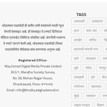
TAGS
अमरावती
अर्थकारण
थोडक्यात घडामोडी ही कमीत कमी शब्दांमध्ये मराठी न्युज
इतर
काम-धंदा
को
देणारी वेबसाइट आहे. ही वेबसाइट वे२स्मार्ट डिजिटल
मीडिया प्रायव्हेट लिमिटेड संचलित आहे. कंपनीची स्थापना
क्राईम
क्रीडा
गॅ
वे स्मार्ट ग्रुपने केली आहे, थोडक्यात घडामोडी टीमला
छत्रपती संभाजी नगर
ज
पत्रकारितेत दीर्घकाळ काम करण्याचा अनुभव आहे.
ठाणे
तंत्रज्ञान
तब्
Registered Office-
Way2smart Digital Media Private Limited
धुळे
नांदेड
नागपूर
363/1, Maratha Society Survey,
पाककृती
पुणे
बीड
No 38, Mohan Nagar House,
Dhankawadi, Pune-४११०४३
मनोरंजन
महाराष्ट्र
Email
:
info@thodkyaatghadamodi.in
मुंबई
रक्‍तदान
रत्
लाइफ स्टाइल
विज्ञान