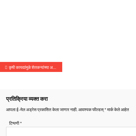
पोस्टचे नॅव्हिगेशन
कृषी कायद्यांमुळे शेतकऱ्यांच्या अडचणी संपू लागल्या – पंतप्रधान नरेंद्र मोदी
प्रतिक्रिया व्यक्त करा
आपला ई-मेल अड्रेस प्रकाशित केला जाणार नाही.
आवश्यक फील्डस्
*
मार्क केले आहेत
टिप्पणी
*