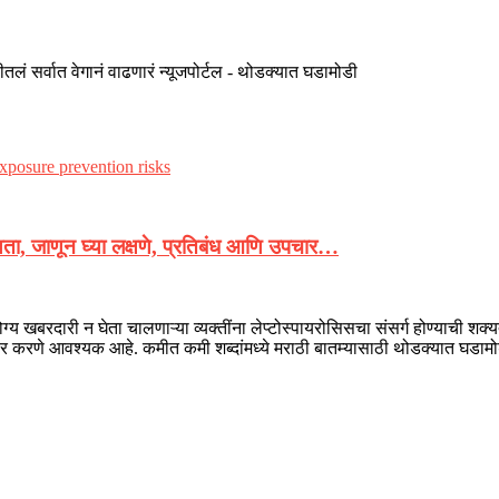
तलं सर्वात वेगानं वाढणारं न्यूजपोर्टल - थोडक्यात घडामोडी
क्यता, जाणून घ्या लक्षणे, प्रतिबंध आणि उपचार…
ग्य खबरदारी न घेता चालणाऱ्या व्यक्तींना लेप्टोस्पायरोसिसचा संसर्ग होण्याची
चार करणे आवश्यक आहे. कमीत कमी शब्दांमध्ये मराठी बातम्यासाठी थोडक्यात घडाम