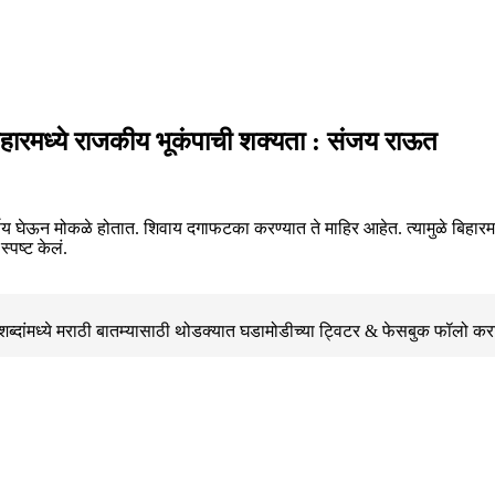
िहारमध्ये राजकीय भूकंपाची शक्यता : संजय राऊत
िर्णय घेऊन मोकळे होतात. शिवाय दगाफटका करण्यात ते माहिर आहेत. त्यामुळे बिहार
्पष्ट केलं.
्दांमध्ये मराठी बातम्यासाठी थोडक्यात घडामोडीच्या
ट्विटर & फेसबुक
फॉलो कर