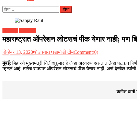
यांचा
शोध
घ्या
:
महाराष्ट्र
राजकारण
महाराष्ट्रात ऑपरेशन लोटसचं पीक येणार नाही; पण ब
नोव्हेंबर 13, 2020
थोडक्यात घडामोडी टीम
Comment(0)
मुंबई:
बिहारचे मुख्यमंत्री नितीशकुमार हे जेव्हा अस्वस्थ असतात तेव्हा पटकन न
म्हटलं आहे. तसेच राज्यात ऑपरेशन लोटसचं पीक येणार नाही, असं देखील त्यांनी स
कमीत कमी शब