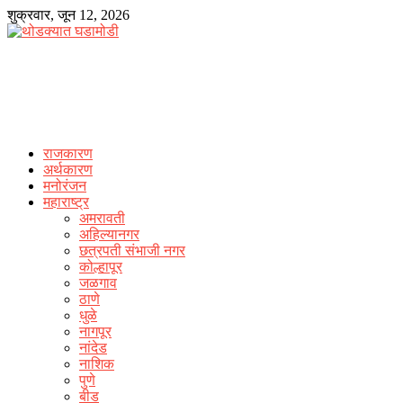
Skip
शुक्रवार, जून 12, 2026
to
content
राजकारण
अर्थकारण
मनोरंजन
महाराष्ट्र
अमरावती
अहिल्यानगर
छत्रपती संभाजी नगर
कोल्हापूर
जळगाव
ठाणे
धुळे
नागपूर
नांदेड
नाशिक
पुणे
बीड