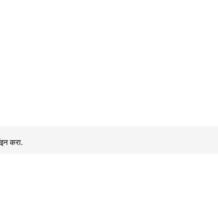
ॉइन करा.