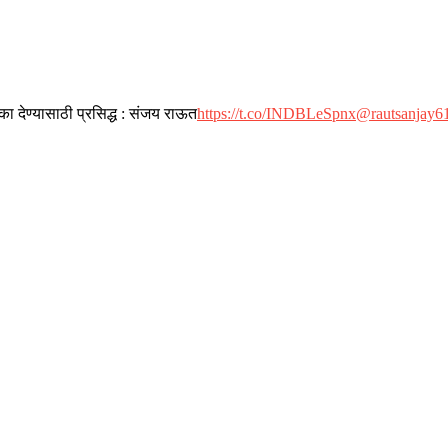
 देण्यासाठी प्रसिद्ध : संजय राऊत
https://t.co/INDBLeSpnx
@rautsanjay6