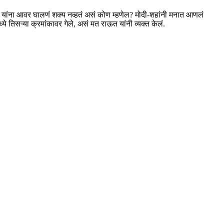
वान यांना आवर घालणं शक्य नव्हतं असं कोण म्हणेल? मोदी-शहांनी मनात आणलं
ये तिसऱ्या क्रमांकावर गेले, असं मत राऊत यांनी व्यक्त केलं.