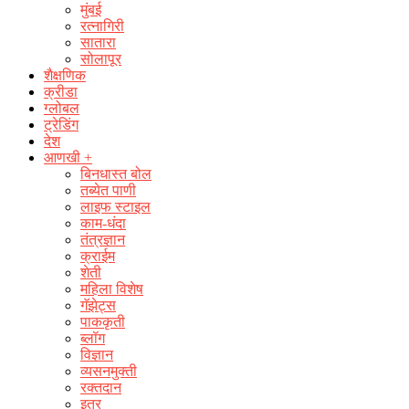
मुंबई
रत्नागिरी
सातारा
सोलापूर
शैक्षणिक
क्रीडा
ग्लोबल
ट्रेडिंग
देश
आणखी +
बिनधास्त बोल
तब्येत पाणी
लाइफ स्टाइल
काम-धंदा
तंत्रज्ञान
क्राईम
शेती
महिला विशेष
गॅझेट्स
पाककृती
ब्लॉग
विज्ञान
व्यसनमुक्ती
रक्‍तदान
इतर