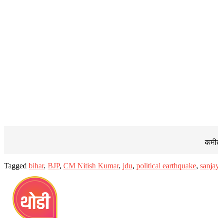
कमीत
Tagged
bihar
,
BJP
,
CM Nitish Kumar
,
jdu
,
political earthquake
,
sanja