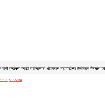
 कमी शब्दांमध्ये मराठी बातम्यासाठी थोडक्यात घडामोडीच्या
टेलीग्राम चैनलला ज
y raut
,
shivsena