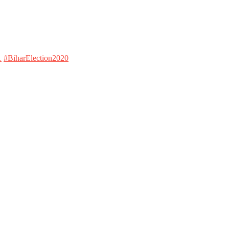
1
#BiharElection2020