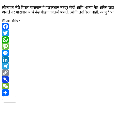
लोजपाचे नेते चिराग पासवान हे पंतप्रधान नरेंद्र मोदी आणि भाजप नेते अमित शहा
असतं तर पासवान यांचं बंड मोडून काढलं असतं. त्यांनी तसं केलं नाही. त्यामुळे प
Share this :
Facebook
Twitter
WhatsApp
Message
Messenger
LinkedIn
Telegram
Copy
Link
Pinboard
WeChat
Share