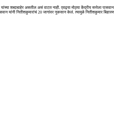
 यांच्या शब्दाबाहेर असतील असं वाटत नाही. एवढ्या मोठ्या केंद्रीय सत्तेला पास
ासवान यांनी नितीशकुमारांचं 20 जागांवर नुकसान केलं. त्यामुळे नितीशकुमार बिहारमध्