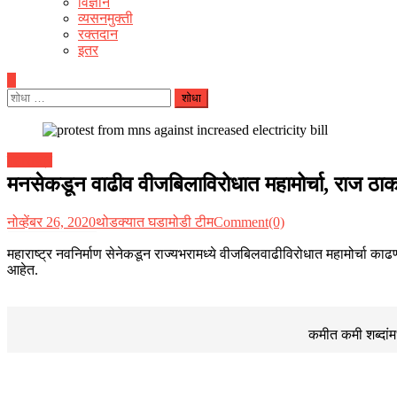
विज्ञान
व्यसनमुक्ती
रक्‍तदान
इतर
यांचा
शोध
घ्या
:
महाराष्ट्र
मनसेकडून वाढीव वीजबिलाविरोधात महामोर्चा, राज ठाकरे 
नोव्हेंबर 26, 2020
थोडक्यात घडामोडी टीम
Comment(0)
महाराष्ट्र नवनिर्माण सेनेकडून राज्यभरामध्ये वीजबिलवाढीविरोधात महामोर्चा काढ
आहेत.
कमीत कमी शब्दांम