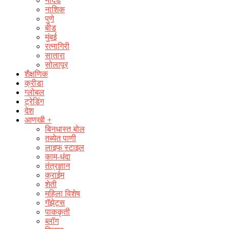
नांदेड
नाशिक
पुणे
बीड
मुंबई
रत्नागिरी
सातारा
सोलापूर
शैक्षणिक
क्रीडा
ग्लोबल
ट्रेडिंग
देश
आणखी +
बिनधास्त बोल
तब्येत पाणी
लाइफ स्टाइल
काम-धंदा
तंत्रज्ञान
क्राईम
शेती
महिला विशेष
गॅझेट्स
पाककृती
ब्लॉग