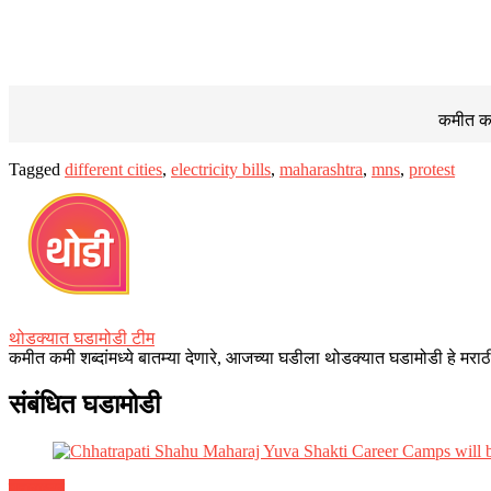
कमीत कमी
Tagged
different cities
,
electricity bills
,
maharashtra
,
mns
,
protest
थोडक्यात घडामोडी टीम
कमीत कमी शब्दांमध्ये बातम्या देणारे, आजच्या घडीला थोडक्यात घडामोडी हे मराठी
संबंधित घडामोडी
महाराष्ट्र