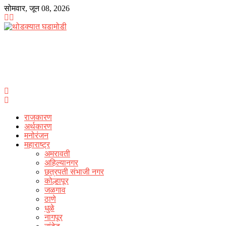
Skip
सोमवार, जून 08, 2026
to
content
राजकारण
अर्थकारण
मनोरंजन
महाराष्ट्र
अमरावती
अहिल्यानगर
छत्रपती संभाजी नगर
कोल्हापूर
जळगाव
ठाणे
धुळे
नागपूर