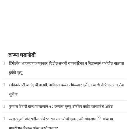
ताज्या घडामोडी
हिंगोलीत धक्कादायक प्रकार! डिझेलअभावी रुग्णवाहिका न मिळाल्याने गर्भातील बाळाचा
दुर्दैवी मृत्यू
भाविकांसाठी आनंदाची बातमी; धार्मिक स्थळांवर मिळणार दर्जेदार आणि पौष्टिक अन्न सेवा
सुविधा
पुण्यात विषारी दारू प्यायल्याने १२ जणांचा मृत्यू, दोषींवर कठोर कारवाईचे आदेश
व्यसनमुक्ती क्षेत्रातील अविरत समाजकार्याची दखल; डॉ. सोमनाथ गिते यांचा मा.
माधुरीताई मिसाळ यांच्या हस्ते सत्कार