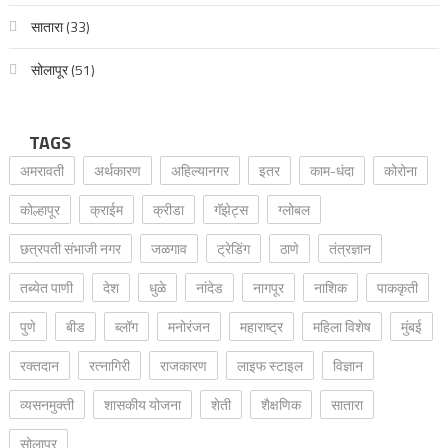
सातारा
(33)
सोलापूर
(51)
TAGS
अमरावती
अर्थकारण
अहिल्यानगर
इतर
काम-धंदा
कोरोना
कोल्हापूर
क्राईम
क्रीडा
गॅझेट्स
ग्लोबल
छत्रपती संभाजी नगर
जळगाव
ट्रेडिंग
ठाणे
तंत्रज्ञान
तब्येत पाणी
देश
धुळे
नांदेड
नागपूर
नाशिक
पाककृती
पुणे
बीड
ब्लॉग
मनोरंजन
महाराष्ट्र
महिला विशेष
मुंबई
रक्‍तदान
रत्नागिरी
राजकारण
लाइफ स्टाइल
विज्ञान
व्यसनमुक्ती
शासकीय योजना
शेती
शैक्षणिक
सातारा
सोलापूर