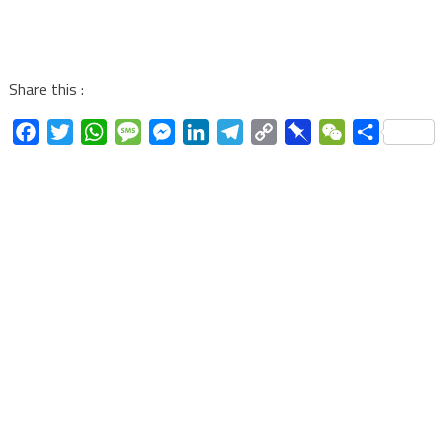
Share this :
Facebook
Twitter
WhatsApp
Message
Messenger
LinkedIn
Telegram
Copy
Pinboard
WeChat
Share
Link