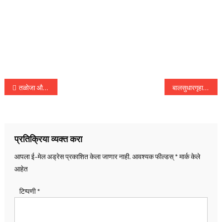
पोस्टचे
तळोजा औद्योगिक वसाहतीत कारखान्याला लागलेल्या आगीत अग्निशमन दलाच्या जवानाचा मृत्यू
बालसुधारगृहात असलेल्या 2 अल्पवयीन मुलांची गळफास घेऊन आत्महत्या
नॅव्हिगेशन
प्रतिक्रिया व्यक्त करा
आपला ई-मेल अड्रेस प्रकाशित केला जाणार नाही.
आवश्यक फील्डस्
*
मार्क केले
आहेत
टिप्पणी
*