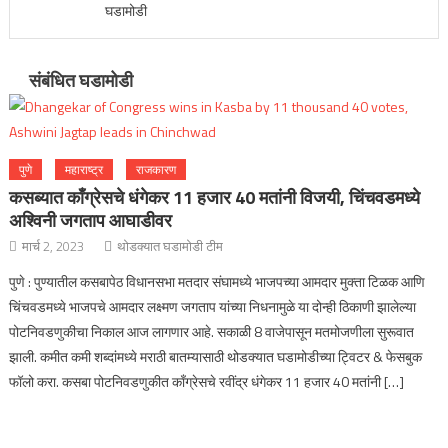
घडामोडी
संबंधित घडामोडी
पुणे
महाराष्ट्र
राजकारण
कसब्यात काँग्रेसचे धंगेकर 11 हजार 40 मतांनी विजयी, चिंचवडमध्ये
अश्विनी जगताप आघाडीवर
मार्च 2, 2023
थोडक्यात घडामोडी टीम
पुणे : पुण्यातील कसबापेठ विधानसभा मतदार संघामध्ये भाजपच्या आमदार मुक्ता टिळक आणि
चिंचवडमध्ये भाजपचे आमदार लक्ष्मण जगताप यांच्या निधनामुळे या दोन्ही ठिकाणी झालेल्या
पोटनिवडणुकीचा निकाल आज लागणार आहे. सकाळी 8 वाजेपासून मतमोजणीला सुरूवात
झाली. कमीत कमी शब्दांमध्ये मराठी बातम्यासाठी थोडक्यात घडामोडीच्या ट्विटर & फेसबुक
फॉलो करा. कसबा पोटनिवडणुकीत काँग्रेसचे रवींद्र धंगेकर 11 हजार 40 मतांनी […]